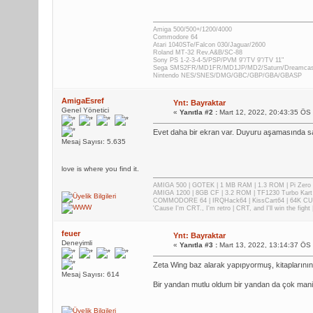
Amiga 500/500+/1200/4000
Commodore 64
Atari 1040STe/Falcon 030/Jaguar/2600
Roland MT-32 Rev.A&B/SC-88
Sony PS 1-2-3-4-5/PSP/PVM 9"/TV 9"/TV 11"
Sega SMS2FR/MD1FR/MD1JP/MD2/Saturn/Dreamca
Nintendo NES/SNES/DMG/GBC/GBP/GBA/GBASP
AmigaEsref
Ynt: Bayraktar
Genel Yönetici
«
Yanıtla #2 :
Mart 12, 2022, 20:43:35 ÖS
Evet daha bir ekran var. Duyuru aşamasında sab
Mesaj Sayısı: 5.635
love is where you find it.
AMIGA 500 | GOTEK | 1 MB RAM | 1.3 ROM | Pi Zer
AMIGA 1200 | 8GB CF | 3.2 ROM | TF1230 Turbo Kart
COMMODORE 64 | IRQHack64 | KissCart64 | 64K CUP
'Cause I'm CRT., I'm retro | CRT, and I'll win the fig
feuer
Ynt: Bayraktar
Deneyimli
«
Yanıtla #3 :
Mart 13, 2022, 13:14:37 ÖS
Zeta Wing baz alarak yapıpyormuş, kitaplarını
Mesaj Sayısı: 614
Bir yandan mutlu oldum bir yandan da çok manid