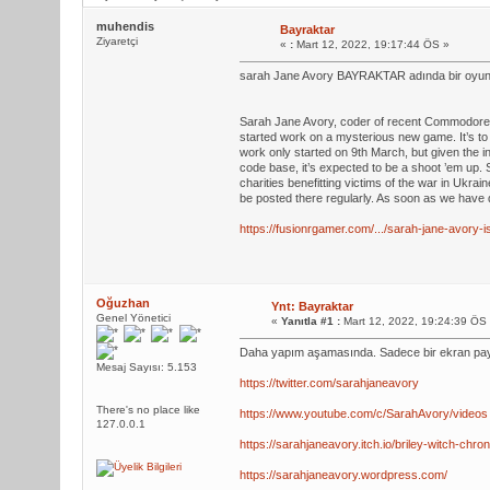
muhendis
Bayraktar
Ziyaretçi
«
:
Mart 12, 2022, 19:17:44 ÖS »
sarah Jane Avory BAYRAKTAR adında bir oyun y
Sarah Jane Avory, coder of recent Commodore 6
started work on a mysterious new game. It’s to
work only started on 9th March, but given the i
code base, it’s expected to be a shoot ’em up.
charities benefitting victims of the war in Ukrai
be posted there regularly. As soon as we have de
https://fusionrgamer.com/.../sarah-jane-avory-is
Oğuzhan
Ynt: Bayraktar
Genel Yönetici
«
Yanıtla #1 :
Mart 12, 2022, 19:24:39 ÖS
Daha yapım aşamasında. Sadece bir ekran payla
Mesaj Sayısı: 5.153
https://twitter.com/sarahjaneavory
There's no place like
https://www.youtube.com/c/SarahAvory/videos
127.0.0.1
https://sarahjaneavory.itch.io/briley-witch-chron
https://sarahjaneavory.wordpress.com/