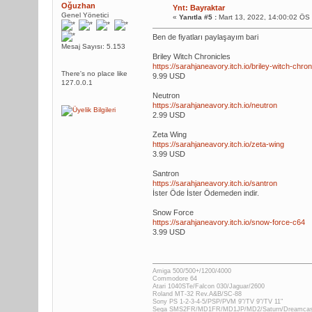
Oğuzhan
Ynt: Bayraktar
Genel Yönetici
«
Yanıtla #5 :
Mart 13, 2022, 14:00:02 ÖS
Ben de fiyatları paylaşayım bari
Mesaj Sayısı: 5.153
Briley Witch Chronicles
https://sarahjaneavory.itch.io/briley-witch-chron
There's no place like
9.99 USD
127.0.0.1
Neutron
https://sarahjaneavory.itch.io/neutron
2.99 USD
Zeta Wing
https://sarahjaneavory.itch.io/zeta-wing
3.99 USD
Santron
https://sarahjaneavory.itch.io/santron
İster Öde İster Ödemeden indir.
Snow Force
https://sarahjaneavory.itch.io/snow-force-c64
3.99 USD
Amiga 500/500+/1200/4000
Commodore 64
Atari 1040STe/Falcon 030/Jaguar/2600
Roland MT-32 Rev.A&B/SC-88
Sony PS 1-2-3-4-5/PSP/PVM 9"/TV 9"/TV 11"
Sega SMS2FR/MD1FR/MD1JP/MD2/Saturn/Dreamca