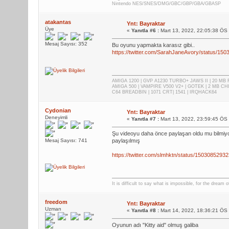
Nintendo NES/SNES/DMG/GBC/GBP/GBA/GBASP
atakantas
Ynt: Bayraktar
Üye
«
Yanıtla #6 :
Mart 13, 2022, 22:05:38 ÖS
Mesaj Sayısı: 352
Bu oyunu yapmakta karasız gibi..
https://twitter.com/SarahJaneAvory/status/1
AMIGA 1200 | GVP A1230 TURBO+ JAWS II | 20 MB 
AMIGA 500 | VAMPIRE V500 V2+ | GOTEK | 2 MB CH
C64 BREADBIN | 1071 CRT| 1541 | IRQHACK64
Cydonian
Ynt: Bayraktar
Deneyimli
«
Yanıtla #7 :
Mart 13, 2022, 23:59:45 ÖS
Şu videoyu daha önce paylaşan oldu mu bilmiyoru
Mesaj Sayısı: 741
paylaşılmış
https://twitter.com/slmhktn/status/150308529
It is difficult to say what is impossible, for the dream
freedom
Ynt: Bayraktar
Uzman
«
Yanıtla #8 :
Mart 14, 2022, 18:36:21 ÖS
Oyunun adı "Kitty aid" olmuş galiba