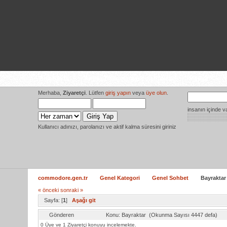
Ana Sayfa
Amiga Dokumantasyon Projesi
Medya
Y
Merhaba,
Ziyaretçi
. Lütfen
giriş yapın
veya
üye olun
.
insanın içinde v
Kullanıcı adınızı, parolanızı ve aktif kalma süresini giriniz
commodore.gen.tr
Genel Kategori
Genel Sohbet
Bayraktar
« önceki
sonraki »
Sayfa: [
1
]
Aşağı git
Gönderen
Konu: Bayraktar (Okunma Sayısı 4447 defa)
0 Üye ve 1 Ziyaretçi konuyu incelemekte.