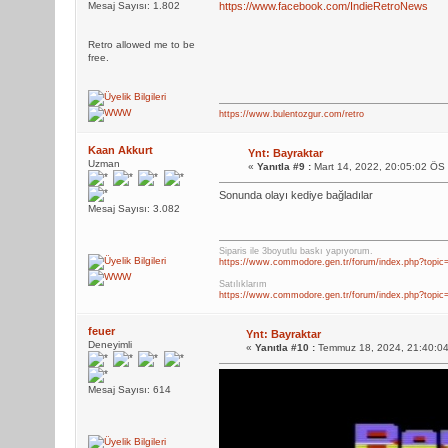
Mesaj Sayısı: 1.802
https://www.facebook.com/IndieRetroNews
Retro allowed me to be
free.
https://www.bulentozgur.com/retro
Kaan Akkurt
Ynt: Bayraktar
Uzman
«
Yanıtla #9 :
Mart 14, 2022, 20:05:02 ÖS
Sonunda olayı kediye bağladılar
Mesaj Sayısı: 3.082
Siparis ile 3boyutlu baskı yapıyorum.
https://www.commodore.gen.tr/forum/index.php?topic
Satılıklarım
https://www.commodore.gen.tr/forum/index.php?topic
feuer
Ynt: Bayraktar
Deneyimli
«
Yanıtla #10 :
Temmuz 18, 2024, 21:40:0
Mesaj Sayısı: 614