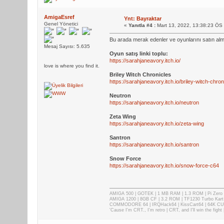
AmigaEsref
Ynt: Bayraktar
Genel Yönetici
«
Yanıtla #4 :
Mart 13, 2022, 13:38:23 ÖS
Bu arada merak edenler ve oyunlarını satın alma
Mesaj Sayısı: 5.635
Oyun satış linki toplu:
https://sarahjaneavory.itch.io/
love is where you find it.
Briley Witch Chronicles
https://sarahjaneavory.itch.io/briley-witch-chron
Neutron
https://sarahjaneavory.itch.io/neutron
Zeta Wing
https://sarahjaneavory.itch.io/zeta-wing
Santron
https://sarahjaneavory.itch.io/santron
Snow Force
https://sarahjaneavory.itch.io/snow-force-c64
AMIGA 500 | GOTEK | 1 MB RAM | 1.3 ROM | Pi Zer
AMIGA 1200 | 8GB CF | 3.2 ROM | TF1230 Turbo Kart
COMMODORE 64 | IRQHack64 | KissCart64 | 64K CUP
'Cause I'm CRT., I'm retro | CRT, and I'll win the fig