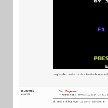
bu görselleri buldum pc de silmeden buraya ekl
muhendis
Ynt: Bayraktar
Ziyaretçi
«
Yanıtla #11 :
Temmuz 19, 2024, 03:39:2
ekranlar çok hoş oyun daha çıkmadı sanırım