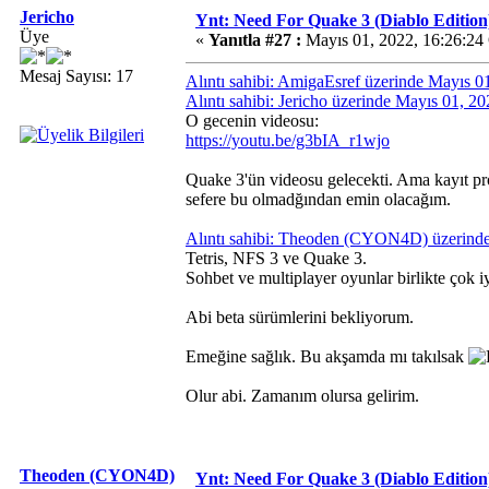
Jericho
Ynt: Need For Quake 3 (Diablo Edition
Üye
«
Yanıtla #27 :
Mayıs 01, 2022, 16:26:24
Mesaj Sayısı: 17
Alıntı sahibi: AmigaEsref üzerinde Mayıs 0
Alıntı sahibi: Jericho üzerinde Mayıs 01, 2
O gecenin videosu:
https://youtu.be/g3bIA_r1wjo
Quake 3'ün videosu gelecekti. Ama kayıt pr
sefere bu olmadğından emin olacağım.
Alıntı sahibi: Theoden (CYON4D) üzerinde
Tetris, NFS 3 ve Quake 3.
Sohbet ve multiplayer oyunlar birlikte çok i
Abi beta sürümlerini bekliyorum.
Emeğine sağlık. Bu akşamda mı takılsak
Olur abi. Zamanım olursa gelirim.
Theoden (CYON4D)
Ynt: Need For Quake 3 (Diablo Edition