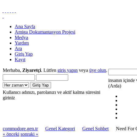
Ana Sayfa
Amiga Dokumantasyon Projesi
Medya
Yardım
Ara
Giriş Yap
Kayıt
Merhaba,
Ziyaretçi
. Lütfen
giriş yapın
veya
üye olun
.
insanın içinde 
(Arda)
Kullanıcı adınızı, parolanızı ve aktif kalma süresini
giriniz
commodore.gen.tr
Genel Kategori
Genel Sohbet
Need For 
« önceki
sonraki »