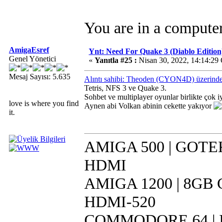
You are in a compute
AmigaEsref
Ynt: Need For Quake 3 (Diablo Edition
Genel Yönetici
«
Yanıtla #25 :
Nisan 30, 2022, 14:14:29
Mesaj Sayısı: 5.635
Alıntı sahibi: Theoden (CYON4D) üzerinde
Tetris, NFS 3 ve Quake 3.
Sohbet ve multiplayer oyunlar birlikte çok i
love is where you find
Aynen abi Volkan abinin cekette yakıyor
it.
AMIGA 500 | GOTEK 
HDMI
AMIGA 1200 | 8GB CF
HDMI-520
COMMODORE 64 | IR