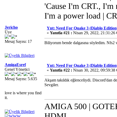
'Cause I'm CRT., I'm r
I'm a power load | C
Jericho
Ynt: Need For Quake 3 (Diablo Edition
Üye
«
Yanıtla #21 :
Nisan 29, 2022, 21:31:26
Mesaj Sayısı: 17
Biliyorum bende dalgasına söyledim. Nfs2 v
AmigaEsref
Ynt: Need For Quake 3 (Diablo Edition
Genel Yönetici
«
Yanıtla #22 :
Nisan 30, 2022, 09:59:38
Mesaj Sayısı: 5.635
Akşam takıldık eğlenceliydi. Discord'dan d
Sevgiler.
love is where you find
it.
AMIGA 500 | GOTEK 
HDMI