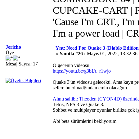
CUPCAKE-CART | Pi 
'Cause I'm CRT., I'm r
I'm a power load | C
Jericho
Ynt: Need For Quake 3 (Diablo Edition
Üye
«
Yanıtla #26 :
Mayıs 01, 2022, 13:32:36
Mesaj Sayısı: 17
O gecenin videosu:
https://youtu.be/g3bIA_r1wjo
Quake 3'ün videosu gelecekti. Ama kayıt pr
sefere bu olmadğından emin olacağım.
Alıntı sahibi: Theoden (CYON4D) üzerinde
Tetris, NFS 3 ve Quake 3.
Sohbet ve multiplayer oyunlar birlikte çok i
Abi beta sürümlerini bekliyorum.