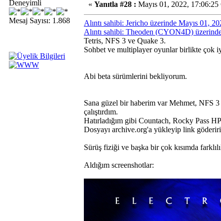
Deneyimli
«
Yanıtla #28 :
Mayıs 01, 2022, 17:06:25
Mesaj Sayısı: 1.868
Alıntı sahibi: Jericho üzerinde Mayıs 01, 2
Alıntı sahibi: Theoden (CYON4D) üzerinde
Tetris, NFS 3 ve Quake 3.
Sohbet ve multiplayer oyunlar birlikte çok i
Abi beta sürümlerini bekliyorum.
Sana güzel bir haberim var Mehmet, NFS 3
çalıştırdım.
Hatırladığım gibi Countach, Rocky Pass HP
Dosyayı archive.org'a yükleyip link göderir
Sürüş fiziği ve başka bir çok kısımda farklı
Aldığım screenshotlar: