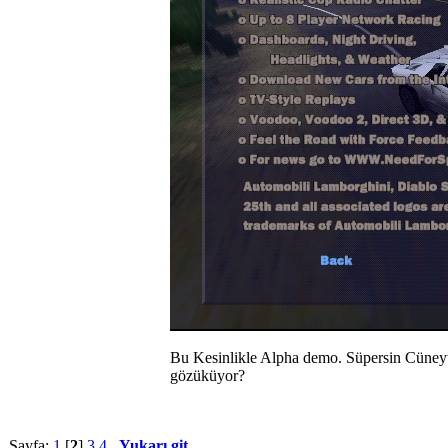
Bu Kesinlikle Alpha demo. Süpersin Cüneyt 
gözüküyor?
Sayfa:
1
[
2
]
3
4
Yukarı git