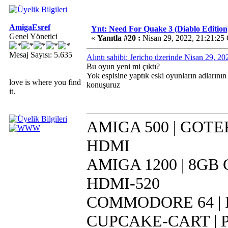
AmigaEsref
Ynt: Need For Quake 3 (Diablo Edition
Genel Yönetici
«
Yanıtla #20 :
Nisan 29, 2022, 21:21:25
Mesaj Sayısı: 5.635
Alıntı sahibi: Jericho üzerinde Nisan 29, 2
Bu oyun yeni mi çıktı?
Yok espisine yaptık eski oyunların adlarının 
love is where you find
konuşuruz
it.
AMIGA 500 | GOTEK 
HDMI
AMIGA 1200 | 8GB CF
HDMI-520
COMMODORE 64 | IR
CUPCAKE-CART | Pi 