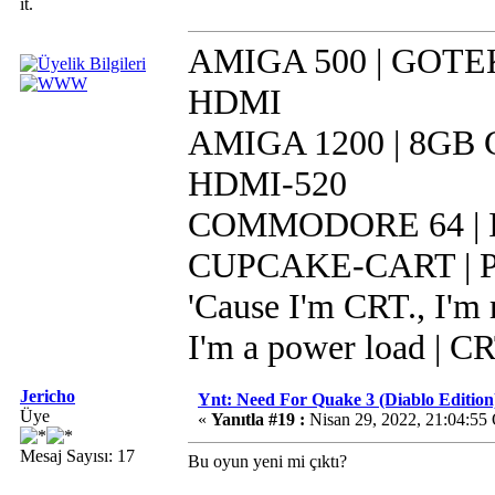
it.
AMIGA 500 | GOTEK 
HDMI
AMIGA 1200 | 8GB CF
HDMI-520
COMMODORE 64 | IR
CUPCAKE-CART | Pi 
'Cause I'm CRT., I'm r
I'm a power load | C
Jericho
Ynt: Need For Quake 3 (Diablo Edition
Üye
«
Yanıtla #19 :
Nisan 29, 2022, 21:04:55
Mesaj Sayısı: 17
Bu oyun yeni mi çıktı?