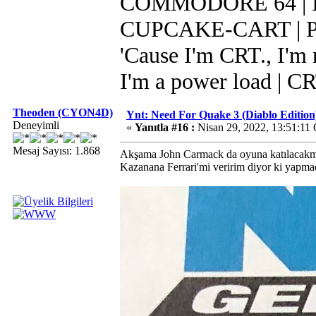
COMMODORE 64 | IR
CUPCAKE-CART | Pi 
'Cause I'm CRT., I'm r
I'm a power load | C
Theoden (CYON4D)
Ynt: Need For Quake 3 (Diablo Edition
Deneyimli
«
Yanıtla #16 :
Nisan 29, 2022, 13:51:11
Mesaj Sayısı: 1.868
Akşama John Carmack da oyuna katılacakm
Kazanana Ferrari'mi veririm diyor ki yapma