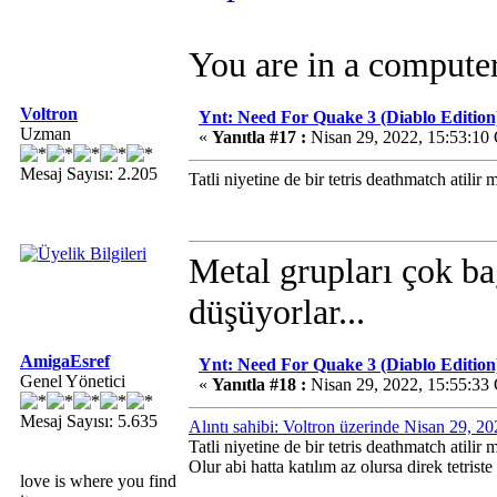
You are in a compute
Voltron
Ynt: Need For Quake 3 (Diablo Edition
Uzman
«
Yanıtla #17 :
Nisan 29, 2022, 15:53:10
Mesaj Sayısı: 2.205
Tatli niyetine de bir tetris deathmatch atilir 
Metal grupları çok ba
düşüyorlar...
AmigaEsref
Ynt: Need For Quake 3 (Diablo Edition
Genel Yönetici
«
Yanıtla #18 :
Nisan 29, 2022, 15:55:33
Mesaj Sayısı: 5.635
Alıntı sahibi: Voltron üzerinde Nisan 29, 2
Tatli niyetine de bir tetris deathmatch atilir 
Olur abi hatta katılım az olursa direk tetrist
love is where you find