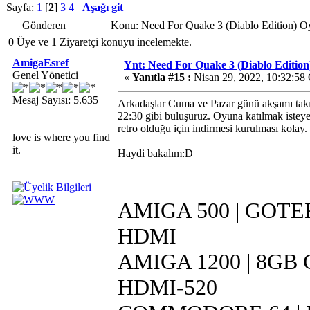
Sayfa:
1
[
2
]
3
4
Aşağı git
Gönderen
Konu: Need For Quake 3 (Diablo Edition) O
0 Üye ve 1 Ziyaretçi konuyu incelemekte.
AmigaEsref
Ynt: Need For Quake 3 (Diablo Edition
Genel Yönetici
«
Yanıtla #15 :
Nisan 29, 2022, 10:32:58
Mesaj Sayısı: 5.635
Arkadaşlar Cuma ve Pazar günü akşamı takıl
22:30 gibi buluşuruz. Oyuna katılmak isteye
retro olduğu için indirmesi kurulması kolay.
love is where you find
it.
Haydi bakalım:D
AMIGA 500 | GOTEK 
HDMI
AMIGA 1200 | 8GB CF
HDMI-520