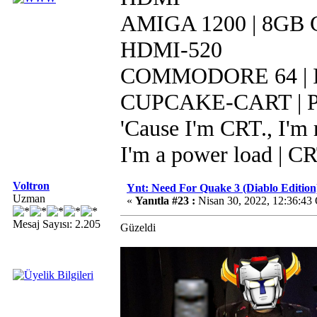
AMIGA 1200 | 8GB CF
HDMI-520
COMMODORE 64 | IR
CUPCAKE-CART | Pi 
'Cause I'm CRT., I'm r
I'm a power load | C
Voltron
Ynt: Need For Quake 3 (Diablo Edition
Uzman
«
Yanıtla #23 :
Nisan 30, 2022, 12:36:43
Mesaj Sayısı: 2.205
Güzeldi