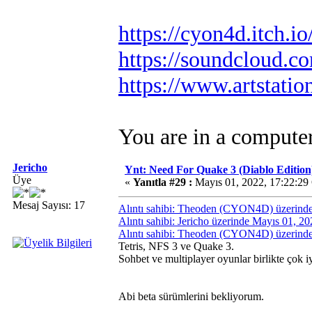
https://cyon4d.itch.io
https://soundcloud.c
https://www.artstati
You are in a compute
Jericho
Ynt: Need For Quake 3 (Diablo Edition
Üye
«
Yanıtla #29 :
Mayıs 01, 2022, 17:22:29
Mesaj Sayısı: 17
Alıntı sahibi: Theoden (CYON4D) üzerinde
Alıntı sahibi: Jericho üzerinde Mayıs 01, 2
Alıntı sahibi: Theoden (CYON4D) üzerinde
Tetris, NFS 3 ve Quake 3.
Sohbet ve multiplayer oyunlar birlikte çok i
Abi beta sürümlerini bekliyorum.