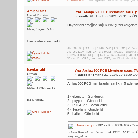
Retronautics
: Retro bilgisayar, donanım ve proje galer
AmigaEsref
Ynt: Amiga 500 PCB Membran satış. (Sa
Genel Yönetici
«
Yanıtla #6 :
Eylül 06, 2022, 22:31:32 ÖS
Haydar abi emeğine sağlık çok güzel kargolamışs
Mesaj Sayısı: 5.635
love is where you find it.
AMIGA 500 | GOTEK | 1 MB RAM | 1.3 ROM | Pi Zer
AMIGA 1200 | 8GB CF | 3.2 ROM | TF1230 Turbo Kart
COMMODORE 64 | IRQHack64 | KissCart64 | 64K CUP
'Cause I'm CRT., I'm retro | CRT, and I'll win the fig
haydar_abi
Ynt: Amiga 500 PCB Membran satış. (Yen
Uzman
«
Yanıtla #7 :
Mayıs 21, 2026, 10:13:39 ÖÖ
Amiga 500 PCB membranlar satılıktır. 5 adet var
Mesaj Sayısı: 1.732
1 - ekenciz Gönderildi.
İlla ki Amiga
2 - peygo Gönderildi.
3 - POLAT27 Mesaj atıldı.
4 - Tesellum Gönderildi.
5 - halile Gönderildi.
Membran.jpg
(102.92 KB, 1000x406 - Görü
«
Son Düzenleme: Haziran 04, 2026, 17:25:32 
haydar_abi
»