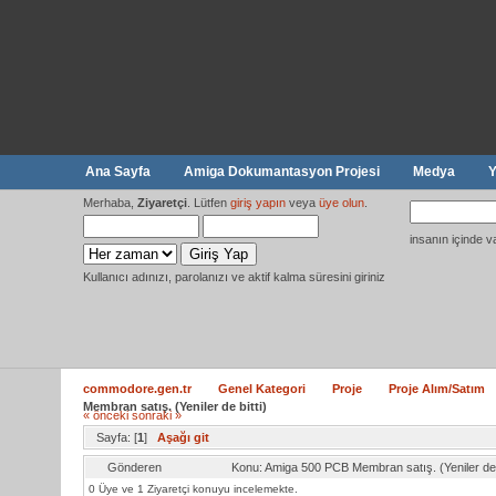
Ana Sayfa
Amiga Dokumantasyon Projesi
Medya
Y
Merhaba,
Ziyaretçi
. Lütfen
giriş yapın
veya
üye olun
.
insanın içinde v
Kullanıcı adınızı, parolanızı ve aktif kalma süresini giriniz
commodore.gen.tr
Genel Kategori
Proje
Proje Alım/Satım
Membran satış. (Yeniler de bitti)
« önceki
sonraki »
Sayfa: [
1
]
Aşağı git
Gönderen
Konu: Amiga 500 PCB Membran satış. (Yeniler de
0 Üye ve 1 Ziyaretçi konuyu incelemekte.