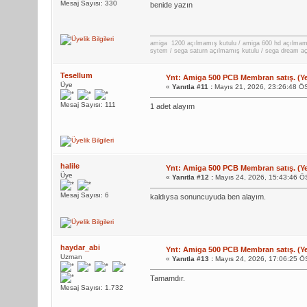
Mesaj Sayısı: 330
benide yazın
amiga 1200 açılmamış kutulu / amiga 600 hd açılmamı
sytem / sega saturn açılmamış kutulu / sega dream a
Tesellum
Ynt: Amiga 500 PCB Membran satış. (Yen
Üye
«
Yanıtla #11 :
Mayıs 21, 2026, 23:26:48 Ö
Mesaj Sayısı: 111
1 adet alayım
halile
Ynt: Amiga 500 PCB Membran satış. (Yen
Üye
«
Yanıtla #12 :
Mayıs 24, 2026, 15:43:46 Ö
Mesaj Sayısı: 6
kaldıysa sonuncuyuda ben alayım.
haydar_abi
Ynt: Amiga 500 PCB Membran satış. (Yen
Uzman
«
Yanıtla #13 :
Mayıs 24, 2026, 17:06:25 Ö
Tamamdır.
Mesaj Sayısı: 1.732