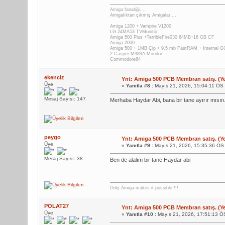
Amiga fanatiği....
Amigalıktan çıkmış Amigalar....
Amiga 1200 + Vampire V1200
LG 24MA53 TVMonitör
Amiga 500 Plus +TerribleFire030 64MB+16 GB CF
Amiga 2000
Amiga 500 + 1MB Çip + 9.5 mb FastRAM + Internal
2 Casper M989A Monitor
Commodore64
ekenciz
Ynt: Amiga 500 PCB Membran satış. (Yen
Üye
«
Yanıtla #8 :
Mayıs 21, 2026, 15:04:11 ÖS
Mesaj Sayısı: 147
Merhaba Haydar Abi, bana bir tane ayırır mısın.
peygo
Ynt: Amiga 500 PCB Membran satış. (Yen
Üye
«
Yanıtla #9 :
Mayıs 21, 2026, 15:35:36 ÖS
Mesaj Sayısı: 38
Ben de alalım bir tane Haydar abi
Only Amiga makes it possible !!!
POLAT27
Ynt: Amiga 500 PCB Membran satış. (Yen
Üye
«
Yanıtla #10 :
Mayıs 21, 2026, 17:51:13 Ö