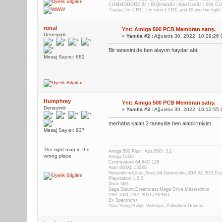
COMMODORE 64 | IRQHack64 | KissCart64 | 64K CUP
'Cause I'm CRT., I'm retro | CRT, and I'll win the fig
runal
Ynt: Amiga 500 PCB Membran satış.
Deneyimli
«
Yanıtla #2 :
Ağustos 30, 2022, 10:29:26
Bir tanesini de ben alayım haydar abi.
Mesaj Sayısı: 682
Humphrey
Ynt: Amiga 500 PCB Membran satış.
Deneyimli
«
Yanıtla #3 :
Ağustos 30, 2022, 16:12:55
merhaba kalan 2 taneyide ben alabilirmiyim.
Mesaj Sayısı: 937
The right man in the
Amiga 500 Plus+,Aca 500+,3.1
wrong place
Amiga Cd32
Commodore 64,64C,128
Atari 800XL,130XE
Nintendo wii,Nes,Snes,64,Gamecube,3DS XL,3DS,Dsi,
Playstation 1,2,3
Xbox 360
Sega Saturn,Dreamcast,Mega Drive,Masterdrive
PSP 1001,2001,3001,PSPGO
Zx Spectrum+
Atari Pong,Philips Videopac,Palladium,Unimax