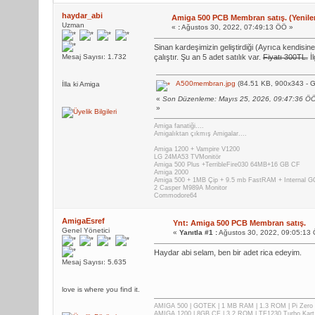
haydar_abi
Amiga 500 PCB Membran satış. (Yeniler 
Uzman
«
:
Ağustos 30, 2022, 07:49:13 ÖÖ »
Sinan kardeşimizin geliştirdiği (Ayrıca kendis
Mesaj Sayısı: 1.732
çalıştır. Şu an 5 adet satılık var.
Fiyatı 300TL.
İl
A500membran.jpg
(84.51 KB, 900x343 - G
İlla ki Amiga
«
Son Düzenleme: Mayıs 25, 2026, 09:47:36 Ö
»
Amiga fanatiği....
Amigalıktan çıkmış Amigalar....
Amiga 1200 + Vampire V1200
LG 24MA53 TVMonitör
Amiga 500 Plus +TerribleFire030 64MB+16 GB CF
Amiga 2000
Amiga 500 + 1MB Çip + 9.5 mb FastRAM + Internal
2 Casper M989A Monitor
Commodore64
AmigaEsref
Ynt: Amiga 500 PCB Membran satış.
Genel Yönetici
«
Yanıtla #1 :
Ağustos 30, 2022, 09:05:13
Haydar abi selam, ben bir adet rica edeyim.
Mesaj Sayısı: 5.635
love is where you find it.
AMIGA 500 | GOTEK | 1 MB RAM | 1.3 ROM | Pi Zer
AMIGA 1200 | 8GB CF | 3.2 ROM | TF1230 Turbo Kart