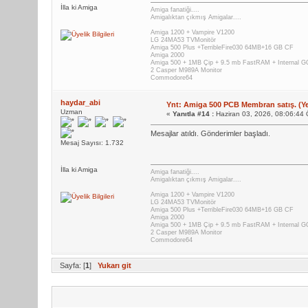
İlla ki Amiga
Amiga fanatiği....
Amigalıktan çıkmış Amigalar....
Amiga 1200 + Vampire V1200
LG 24MA53 TVMonitör
Amiga 500 Plus +TerribleFire030 64MB+16 GB CF
Amiga 2000
Amiga 500 + 1MB Çip + 9.5 mb FastRAM + Internal
2 Casper M989A Monitor
Commodore64
haydar_abi
Ynt: Amiga 500 PCB Membran satış. (Yen
Uzman
«
Yanıtla #14 :
Haziran 03, 2026, 08:06:44
Mesajlar atıldı. Gönderimler başladı.
Mesaj Sayısı: 1.732
İlla ki Amiga
Amiga fanatiği....
Amigalıktan çıkmış Amigalar....
Amiga 1200 + Vampire V1200
LG 24MA53 TVMonitör
Amiga 500 Plus +TerribleFire030 64MB+16 GB CF
Amiga 2000
Amiga 500 + 1MB Çip + 9.5 mb FastRAM + Internal
2 Casper M989A Monitor
Commodore64
Sayfa: [
1
]
Yukarı git