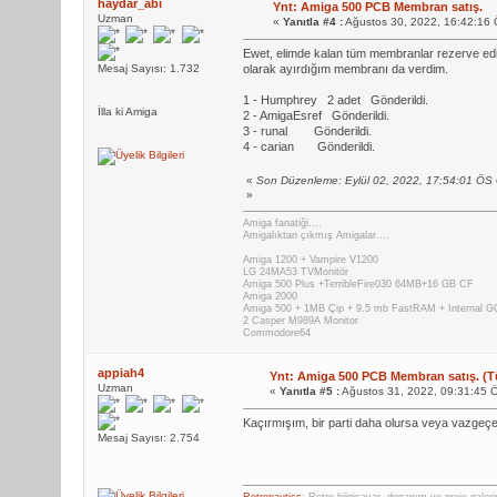
haydar_abi
Ynt: Amiga 500 PCB Membran satış.
Uzman
«
Yanıtla #4 :
Ağustos 30, 2022, 16:42:16
Ewet, elimde kalan tüm membranlar rezerve ed
Mesaj Sayısı: 1.732
olarak ayırdığım membranı da verdim.
1 - Humphrey 2 adet Gönderildi.
İlla ki Amiga
2 - AmigaEsref Gönderildi.
3 - runal Gönderildi.
4 - carian Gönderildi.
«
Son Düzenleme: Eylül 02, 2022, 17:54:01 ÖS
»
Amiga fanatiği....
Amigalıktan çıkmış Amigalar....
Amiga 1200 + Vampire V1200
LG 24MA53 TVMonitör
Amiga 500 Plus +TerribleFire030 64MB+16 GB CF
Amiga 2000
Amiga 500 + 1MB Çip + 9.5 mb FastRAM + Internal
2 Casper M989A Monitor
Commodore64
appiah4
Ynt: Amiga 500 PCB Membran satış. (T
Uzman
«
Yanıtla #5 :
Ağustos 31, 2022, 09:31:45 
Kaçırmışım, bir parti daha olursa veya vazgeçen
Mesaj Sayısı: 2.754