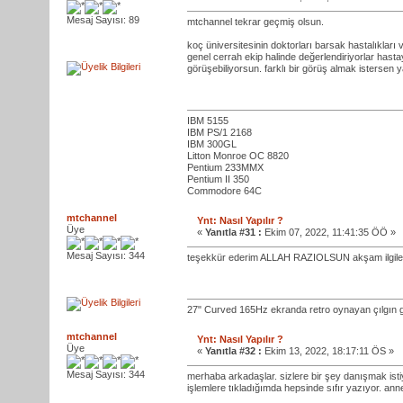
Mesaj Sayısı: 89
mtchannel tekrar geçmiş olsun.
koç üniversitesinin doktorları barsak hastalıkları 
genel cerrah ekip halinde değerlendiriyorlar hasta
görüşebiliyorsun. farklı bir görüş almak istersen 
IBM 5155
IBM PS/1 2168
IBM 300GL
Litton Monroe OC 8820
Pentium 233MMX
Pentium II 350
Commodore 64C
mtchannel
Ynt: Nasıl Yapılır ?
Üye
«
Yanıtla #31 :
Ekim 07, 2022, 11:41:35 ÖÖ »
Mesaj Sayısı: 344
teşekkür ederim ALLAH RAZIOLSUN akşam ilgil
27" Curved 165Hz ekranda retro oynayan çılgın 
mtchannel
Ynt: Nasıl Yapılır ?
Üye
«
Yanıtla #32 :
Ekim 13, 2022, 18:17:11 ÖS »
Mesaj Sayısı: 344
merhaba arkadaşlar. sizlere bir şey danışmak isti
işlemlere tıkladığımda hepsinde sıfır yazıyor. ann