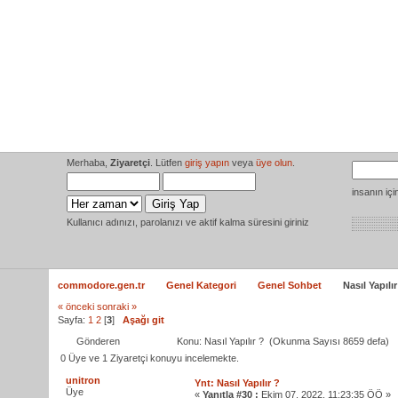
Ana Sayfa
Amiga Dokumantasyon Projesi
Medya
Y
Merhaba,
Ziyaretçi
. Lütfen
giriş yapın
veya
üye olun
.
insanın iç
Kullanıcı adınızı, parolanızı ve aktif kalma süresini giriniz
commodore.gen.tr
Genel Kategori
Genel Sohbet
Nasıl Yapılır
« önceki
sonraki »
Sayfa:
1
2
[
3
]
Aşağı git
Gönderen
Konu: Nasıl Yapılır ? (Okunma Sayısı 8659 defa)
0 Üye ve 1 Ziyaretçi konuyu incelemekte.
unitron
Ynt: Nasıl Yapılır ?
Üye
«
Yanıtla #30 :
Ekim 07, 2022, 11:23:35 ÖÖ »