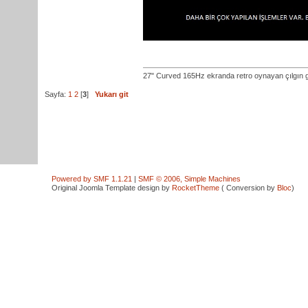
27" Curved 165Hz ekranda retro oynayan çılgın 
Sayfa:
1
2
[
3
]
Yukarı git
Powered by SMF 1.1.21
|
SMF © 2006, Simple Machines
Original Joomla Template design by
RocketTheme
( Conversion by
Bloc
)