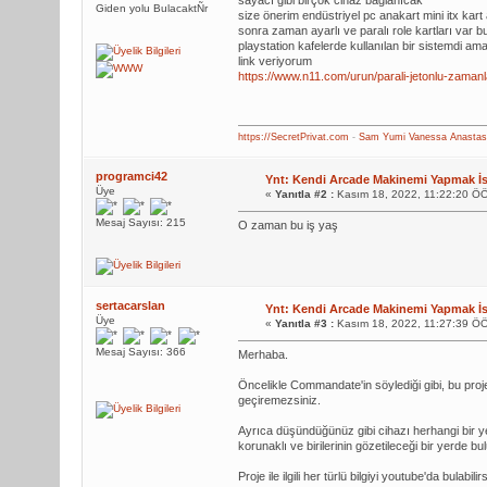
sayacı gibi birçok cihaz bağlanıcak
Giden yolu BulacaktÑr
size önerim endüstriyel pc anakart mini itx kart
sonra zaman ayarlı ve paralı role kartları var
playstation kafelerde kullanılan bir sistemdi ama 
link veriyorum
https://www.n11.com/urun/parali-jetonlu-zaman
https://SecretPrivat.com
-
Sam
Yumi
Vanessa
Anastas
programci42
Ynt: Kendi Arcade Makinemi Yapmak İ
Üye
«
Yanıtla #2 :
Kasım 18, 2022, 11:22:20 Ö
Mesaj Sayısı: 215
O zaman bu iş yaş
sertacarslan
Ynt: Kendi Arcade Makinemi Yapmak İ
Üye
«
Yanıtla #3 :
Kasım 18, 2022, 11:27:39 Ö
Mesaj Sayısı: 366
Merhaba.
Öncelikle Commandate'in söylediği gibi, bu pro
geçiremezsiniz.
Ayrıca düşündüğünüz gibi cihazı herhangi bir y
korunaklı ve birilerinin gözetileceği bir yerde 
Proje ile ilgili her türlü bilgiyi youtube'da bulabilir