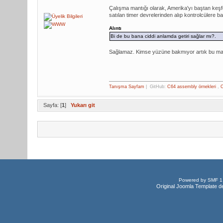
Çalışma mantığı olarak, Amerika'yı baştan keşf
satılan timer devrelerinden alıp kontrolcülere b
Alıntı
Bi de bu bana ciddi anlamda getiri sağlar mı?.
Sağlamaz. Kimse yüzüne bakmıyor artık bu maki
Tanışma Sayfam
| GitHub:
C64 assembly örnekleri
,
C
Sayfa: [
1
]
Yukarı git
Powered by SMF 1
Original Joomla Template d