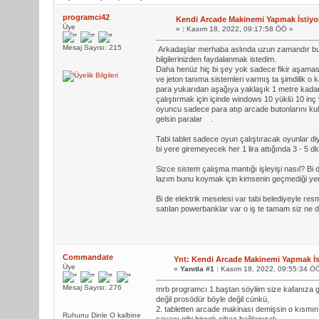
programci42
Kendi Arcade Makinemi Yapmak İstiy
Üye
«
:
Kasım 18, 2022, 09:17:58 ÖÖ »
Mesaj Sayısı: 215
Arkadaşlar merhaba aslında uzun zamandır bu
bilgilerinizden faydalanmak istedim.
Daha henüz hiç bi şey yok sadece fikir aşaması
ve jeton tanıma sistemleri varmış ta şimdilik 
para yukarıdan aşağıya yaklaşık 1 metre kada
çalıştırmak için içinde windows 10 yüklü 10 inç
oyuncu sadece para atıp arcade butonlarını ku
gelsin paralar
.
Tabi tablet sadece oyun çalıştıracak oyunlar d
bi yere giremeyecek her 1 lira attığında 3 - 5
Sizce sistem çalışma mantığı işleyişi nasıl? Bi 
lazım bunu koymak için kimsenin geçmediği ye
Bi de elektrik meselesi var tabi belediyeyle re
satılan powerbanklar var o iş te tamam siz n
Commandate
Ynt: Kendi Arcade Makinemi Yapmak İ
Üye
«
Yanıtla #1 :
Kasım 18, 2022, 09:55:34 Ö
Mesaj Sayısı: 276
mrb programcı 1.baştan söyliim size kafanıza g
değil prosödür böyle değil cünkü,
2. tabletten arcade makinası demişsin o kısmı
Ruhunu Dinle O kalbine