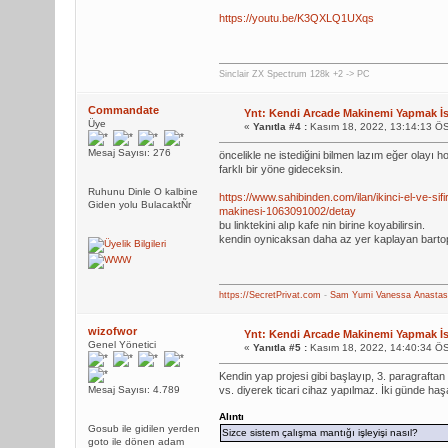
https://youtu.be/K3QXLQ1UXqs
Sinclair ZX Spectrum 128k +2 -> PC
Commandate
Ynt: Kendi Arcade Makinemi Yapmak İ
Üye
«
Yanıtla #4 :
Kasım 18, 2022, 13:14:13 Ö
Mesaj Sayısı: 276
öncelikle ne istediğini bilmen lazım eğer olayı
farklı bir yöne gideceksin.
Ruhunu Dinle O kalbine
https://www.sahibinden.com/ilan/ikinci-el-ve-sif
Giden yolu BulacaktÑr
makinesi-1063091002/detay
bu linktekini alıp kafe nin birine koyabilirsin.
kendin oynicaksan daha az yer kaplayan bartop 
https://SecretPrivat.com
-
Sam
Yumi
Vanessa
Anastas
wizofwor
Ynt: Kendi Arcade Makinemi Yapmak İ
Genel Yönetici
«
Yanıtla #5 :
Kasım 18, 2022, 14:40:34 Ö
Kendin yap projesi gibi başlayıp, 3. paragraftan
Mesaj Sayısı: 4.789
vs. diyerek ticari cihaz yapılmaz. İki günde haşa
Alıntı
Gosub ile gidilen yerden
Sizce sistem çalışma mantığı işleyişi nasıl?
goto ile dönen adam