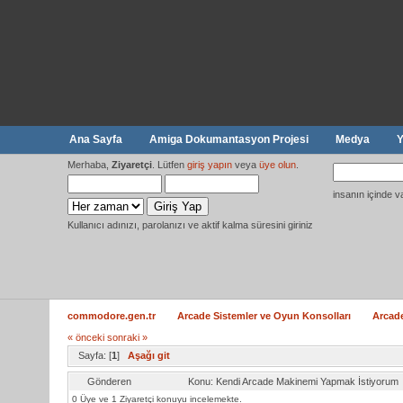
Ana Sayfa
Amiga Dokumantasyon Projesi
Medya
Y
Merhaba,
Ziyaretçi
. Lütfen
giriş yapın
veya
üye olun
.
insanın içinde v
Kullanıcı adınızı, parolanızı ve aktif kalma süresini giriniz
commodore.gen.tr
Arcade Sistemler ve Oyun Konsolları
Arcade
« önceki
sonraki »
Sayfa: [
1
]
Aşağı git
Gönderen
Konu: Kendi Arcade Makinemi Yapmak İstiyorum
0 Üye ve 1 Ziyaretçi konuyu incelemekte.