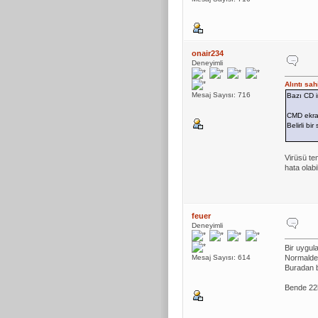
onair234
Deneyimli
Alıntı sa
Mesaj Sayısı: 716
Bazı CD i
CMD ekran
Belirli bi
Virüsü te
hata olab
feuer
Deneyimli
Bir uygula
Mesaj Sayısı: 614
Normalde 
Buradan 
Bende 22h