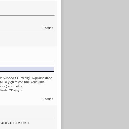
Logged
yor. Windows Güvenliği uygulamasında
bir şey çıkmıyor. Kaç kere virüs
ariç) var mıdır?
halde CD istiyor.
Logged
alde CD isteyebiliyor.