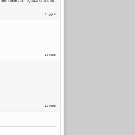
hiçbir sorun yok. Teşekkürler yine de
Logged
Logged
Logged