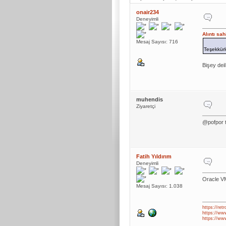
onair234
Deneyimli
Alıntı sa
Mesaj Sayısı: 716
Teşekkürl
Bişey deil
muhendis
Ziyaretçi
@pofpor t
Fatih Yıldırım
Deneyimli
Oracle VM
Mesaj Sayısı: 1.038
https://retr
https://ww
https://www