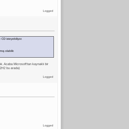
Logged
CD isteyebiliyor.
ış olabilir.
 Acaba Microsoft'tan kaynaklı bir
22H2 bu arada)
Logged
Logged