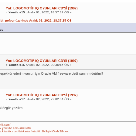
Ynt: LOGOMOTİF IQ OYUNLARI CD'Sİ (1997)
«
Yanıtla #15 :
Aralık 01, 2022, 18:57:37 ÖS »
hibi: pofpor üzerinde Aralık 01, 2022, 18:37:25 ÖS
er.
Ynt: LOGOMOTİF IQ OYUNLARI CD'Sİ (1997)
«
Yanıtla #16 :
Aralık 02, 2022, 20:36:46 ÖS »
eşekkür ederim yanıtın için Oracle VM freeware değil sanırım değilmi?
Ynt: LOGOMOTİF IQ OYUNLARI CD'Sİ (1997)
«
Yanıtla #17 :
Aralık 02, 2022, 22:02:34 ÖS »
 özgür yazılım.
ofili.com/
w.youtube.com/@retrofili
.kitantik.com/dukkanlar/retrofili_1br9qfwlt5mfx3i1xko