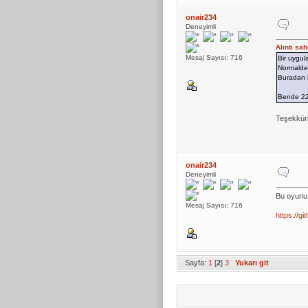
onair234
Deneyimli
Alıntı sa
Mesaj Sayısı: 716
Bir uygula
Normalde 
Buradan 
Bende 22
Teşekkürle
onair234
Deneyimli
Bu oyunu 
Mesaj Sayısı: 716
https://g
Sayfa:
1
[
2
]
3
Yukarı git