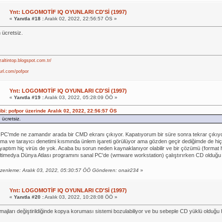
Ynt: LOGOMOTİF IQ OYUNLARI CD'Sİ (1997)
«
Yanıtla #18 :
Aralık 02, 2022, 22:56:57 ÖS »
ücretsiz.
zaltintop.blogspot.com.tr/
yurl.com/pofpor
Ynt: LOGOMOTİF IQ OYUNLARI CD'Sİ (1997)
«
Yanıtla #19 :
Aralık 03, 2022, 05:28:09 ÖÖ »
hibi: pofpor üzerinde Aralık 02, 2022, 22:56:57 ÖS
ücretsiz.
PC'mde ne zamandır arada bir CMD ekranı çıkıyor. Kapatıyorum bir süre sonra tekrar çıkı
ma ve tarayıcı denetimi kısmında ünlem işareti görülüyor ama gözden geçir dediğimde de hiç
yaptım hiç virüs de yok. Acaba bu sorun neden kaynaklanıyor olabilir ve bir çözümü (format h
ltimedya Dünya Atlası programını sanal PC'de (wmware workstation) çalıştırırken CD olduğu 
zenleme: Aralık 03, 2022, 05:30:57 ÖÖ Gönderen: onair234
»
Ynt: LOGOMOTİF IQ OYUNLARI CD'Sİ (1997)
«
Yanıtla #20 :
Aralık 03, 2022, 10:28:08 ÖÖ »
majları değiştirildiğinde kopya koruması sistemi bozulabiliyor ve bu sebeple CD yüklü olduğu h