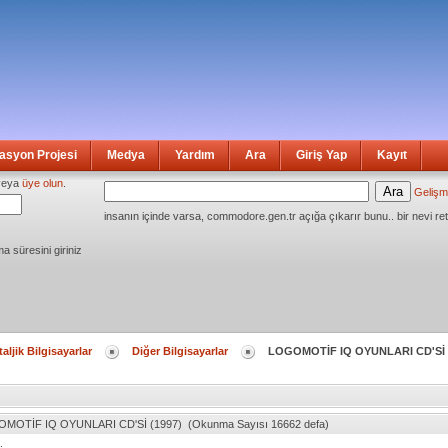
syon Projesi
Medya
Yardım
Ara
Giriş Yap
Kayıt
eya
üye olun
.
Gelişm
insanın içinde varsa, commodore.gen.tr açığa çıkarır bunu.. bir nevi ret
ma süresini giriniz
aljik Bilgisayarlar
Diğer Bilgisayarlar
LOGOMOTİF IQ OYUNLARI CD'Sİ 
OMOTİF IQ OYUNLARI CD'Sİ (1997) (Okunma Sayısı 16662 defa)
.