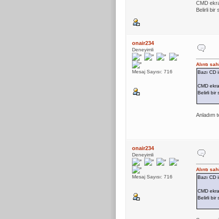
CMD ekran
Belirli bi
onair234
Deneyimli
Alıntı sa
Mesaj Sayısı: 716
Bazı CD i
CMD ekran
Belirli bi
Anladım te
onair234
Deneyimli
Alıntı sa
Mesaj Sayısı: 716
Bazı CD i
CMD ekran
Belirli bi