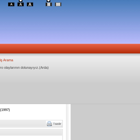
iş Arama
ro olaylarının dolunayıyız.(Arda)
(1997)