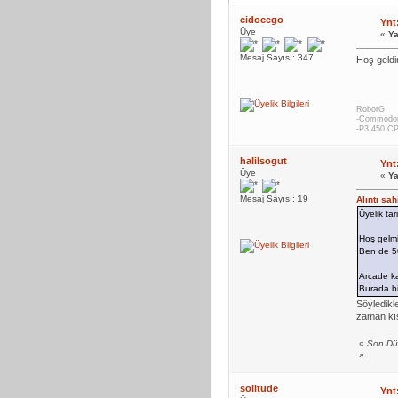
cidocego
Ynt
Üye
«
Ya
Mesaj Sayısı: 347
Hoş geldin
RoborG
-Commodor
-P3 450 CP
halilsogut
Ynt
Üye
«
Ya
Mesaj Sayısı: 19
Alıntı sa
Üyelik ta
Hoş gelmi
Ben de 50
Arcade ka
Burada bi
Söyledikl
zaman kıs
«
Son Düz
»
solitude
Ynt