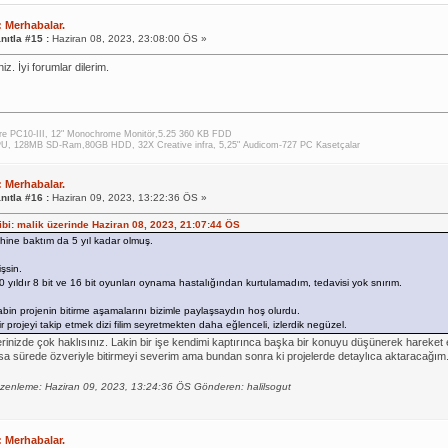
: Merhabalar.
nıtla #15 :
Haziran 08, 2023, 23:08:00 ÖS »
iz. İyi forumlar dilerim.
e PC10-III, 12" Monochrome Monitör,5.25 360 KB FDD
U, 128MB SD-Ram,80GB HDD, 32X Creative infra, 5,25" Audicom-727 PC Kasetçalar
: Merhabalar.
nıtla #16 :
Haziran 09, 2023, 13:22:36 ÖS »
hibi: malik üzerinde Haziran 08, 2023, 21:07:44 ÖS
rihine baktım da 5 yıl kadar olmuş.
şsin.
 yıldır 8 bit ve 16 bit oyunları oynama hastalığından kurtulamadım, tedavisi yok snırım.
bin projenin bitirme aşamalarını bizimle paylaşsaydın hoş olurdu.
r projeyi takip etmek dizi filim seyretmekten daha eğlenceli, izlerdik negüzel.
erinizde çok haklısınız. Lakin bir işe kendimi kaptırınca başka bir konuyu düşünerek hareke
a sürede özveriyle bitirmeyi severim ama bundan sonra ki projelerde detaylıca aktaracağım
enleme: Haziran 09, 2023, 13:24:36 ÖS Gönderen: halilsogut
: Merhabalar.