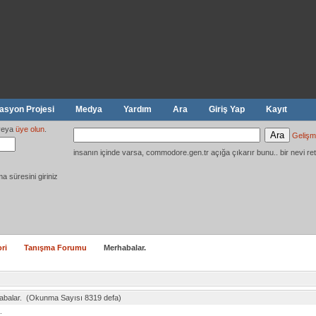
syon Projesi
Medya
Yardım
Ara
Giriş Yap
Kayıt
eya
üye olun
.
Gelişm
insanın içinde varsa, commodore.gen.tr açığa çıkarır bunu.. bir nevi ret
ma süresini giriniz
ri
Tanışma Forumu
Merhabalar.
abalar. (Okunma Sayısı 8319 defa)
.