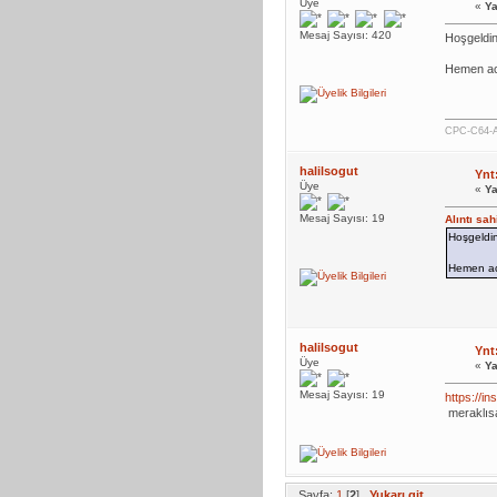
Üye
«
Ya
Mesaj Sayısı: 420
Hoşgeldin
Hemen aci
CPC-C64-
halilsogut
Ynt
Üye
«
Ya
Mesaj Sayısı: 19
Alıntı sa
Hoşgeldin
Hemen aci
halilsogut
Ynt
Üye
«
Ya
Mesaj Sayısı: 19
https://
meraklıs
Sayfa:
1
[
2
]
Yukarı git