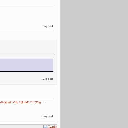
Logged
Logged
share&igshid=MTc4MmM1YmI2Ng==
Logged