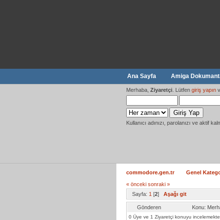
Ana Sayfa
Amiga Dokumanta
Merhaba,
Ziyaretçi
. Lütfen
giriş yapın
v
Kullanıcı adınızı, parolanızı ve aktif kal
commodore.gen.tr
Genel Katego
« önceki
sonraki »
Sayfa:
1
[
2
]
Aşağı git
Gönderen
Konu: Merh
0 Üye ve 1 Ziyaretçi konuyu incelemekte