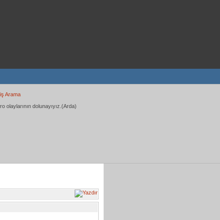
iş Arama
ro olaylarının dolunayıyız.(Arda)