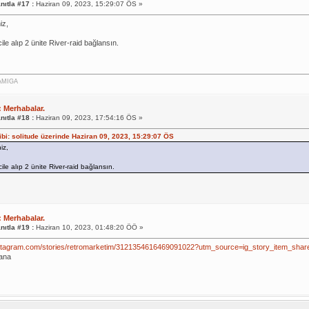
nıtla #17 :
Haziran 09, 2023, 15:29:07 ÖS »
iz,
le alıp 2 ünite River-raid bağlansın.
AMIGA
: Merhabalar.
nıtla #18 :
Haziran 09, 2023, 17:54:16 ÖS »
hibi: solitude üzerinde Haziran 09, 2023, 15:29:07 ÖS
iz,
le alıp 2 ünite River-raid bağlansın.
: Merhabalar.
nıtla #19 :
Haziran 10, 2023, 01:48:20 ÖÖ »
instagram.com/stories/retromarketim/3121354616469091022?utm_source=ig_story_item_
ana