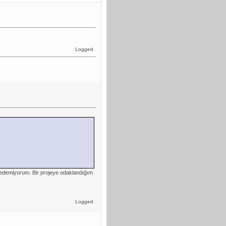
Logged
t edemiyorum. Bir projeye odaklandığım
.
Logged