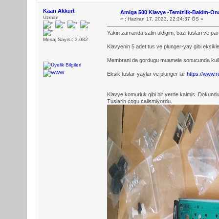
Kaan Akkurt
Amiga 500 Klavye -Temizlik-Bakim-On
Uzman
«
:
Haziran 17, 2023, 22:24:37 ÖS »
Yakin zamanda satin aldigim, bazi tuslari ve p
Mesaj Sayısı: 3.082
Klavyenin 5 adet tus ve plunger-yay gibi eksikler
Membrani da gordugu muamele sonucunda kullan
Eksik tuslar-yaylar ve plunger lar
https://www.r
Klavye komurluk gibi bir yerde kalmis. Dokundu
Tuslarin cogu calismiyordu.