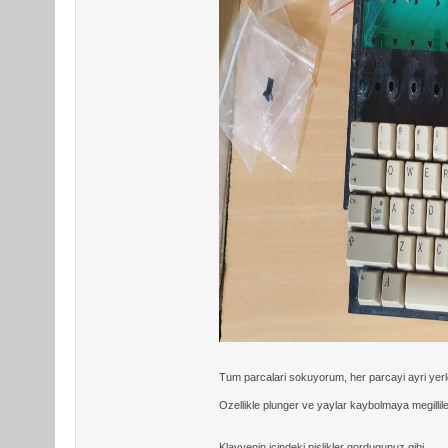
Tum parcalari sokuyorum, her parcayi ayri yerl
Ozellikle plunger ve yaylar kaybolmaya megillile
Klavyenin icindeki pislikler gordugunuz gibi.