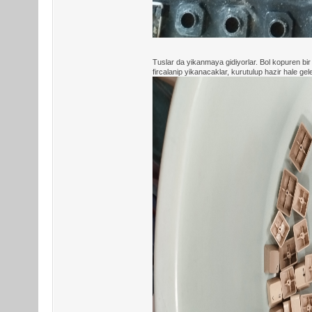
Tuslar da yikanmaya gidiyorlar. Bol kopuren bir 
fircalanip yikanacaklar, kurutulup hazir hale gel