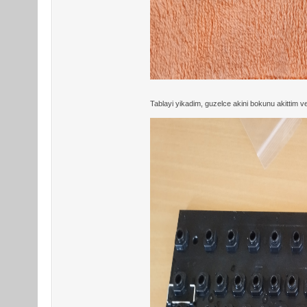
Tablayi yikadim, guzelce akini bokunu akittim v