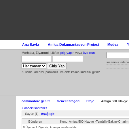
Ana Sayfa
Amiga Dokumantasyon Projesi
Medya
Y
Merhaba,
Ziyaretçi
. Lütfen
giriş yapın
veya
üye olun
.
insanın içinde v
Kullanıcı adınızı, parolanızı ve aktif kalma süresini giriniz
commodore.gen.tr
Genel Kategori
Proje
Amiga 500 Klavye
« önceki
sonraki »
Sayfa: [
1
]
Aşağı git
Gönderen
Konu: Amiga 500 Klavye -Temizlik-Bakim-Onari
0 Üye ve 1 Ziyaretçi konuyu incelemekte.