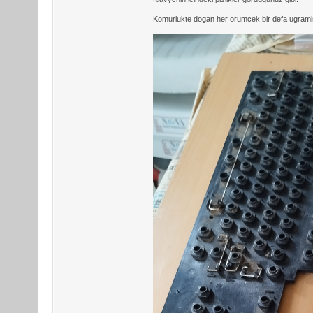
Komurlukte dogan her orumcek bir defa ugram