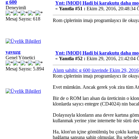
g 600
Ynt: [MOD] Hadi bi karakutu daha mo
Deneyimli
«
Yanıtla #51 :
Ekim 29, 2016, 20:48:34 
Mesaj Sayısı: 618
Rom çiplerinin imajı programlayıcı ile oku
yavuzg
Ynt: [MOD] Hadi bi karakutu daha mo
Genel Yönetici
«
Yanıtla #52 :
Ekim 29, 2016, 21:42:04 
Mesaj Sayısı: 5.894
Alıntı sahibi: g 600 üzerinde Ekim 29, 201
Rom çiplerinin imajı programlayıcı ile oku
Evet mümkün. Ancak gerek yok zira tüm Ata
Bir de o ROM ları alsan da üreticinin o klo
klonlarda sayıcı entegre (CD4024) nin bacak
Dolayısıyla klonların ana devre kartına göm
kullanmak yerine yine internette bir sürü de
Ha, klon'un içine gömülmüş bu çoklu kartu
bağlama şansına sahip olmuşlar. Bu sebeple i