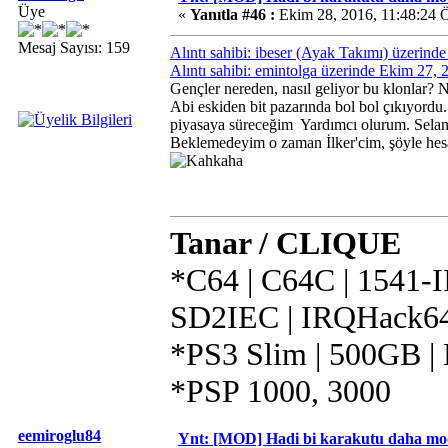
Üye
«
Yanıtla #46 :
Ekim 28, 2016, 11:48:24 
Mesaj Sayısı: 159
Alıntı sahibi: ibeser (Ayak Takımı) üzerin
Alıntı sahibi: emintolga üzerinde Ekim 27,
Gençler nereden, nasıl geliyor bu klonlar? N
Abi eskiden bit pazarında bol bol çıkıyordu.
piyasaya süreceğim
Yardımcı olurum. Selam
Beklemedeyim o zaman İlker'cim, şöyle hesap
Tanar / CLIQUE
*C64 | C64C | 1541-II 
SD2IEC | IRQHack64 
*PS3 Slim | 500GB |
*PSP 1000, 3000
eemiroglu84
Ynt: [MOD] Hadi bi karakutu daha mo