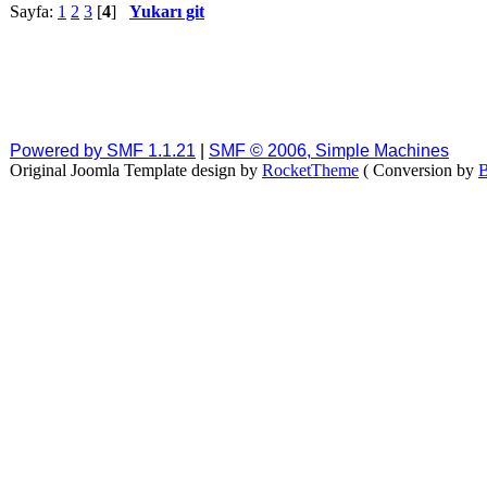
Sayfa:
1
2
3
[
4
]
Yukarı git
Powered by SMF 1.1.21
|
SMF © 2006, Simple Machines
Original Joomla Template design by
RocketTheme
( Conversion by
B