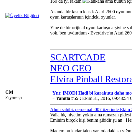
160 da iyi rakam
ama bunun için
Aslında bir kısım klasik Atari 2600 oyunun
oyun kartuşlarının içindeki oyunlar.
Yine de bir orijinal oyun kartuşu arşivine s
yok, ben uydurdum - Everdrive'ın Atari 260
SCARTCADE
NEO GEO
Elvira Pinball Restor
CM
Ynt: [MOD] Hadi bi karakutu daha mo
Ziyaretçi
«
Yanıtla #55 :
Ekim 31, 2016, 09:48:54
Alıntı sahibi: perpetual_007 üzerinde Ekim
Valla hiç niyetim yoktu ama ramazan pidesi 
Eminim birçok kişi benim gibidir şu an
. He
Madem bu kadar talep var, odadaki şu yığını