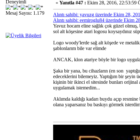
Deneyimli
«
Yanıtla #47 :
Ekim 28, 2016, 22:53:59 
Mesaj Sayısı: 1.179
Alıntı sahibi: yavuzg üzerinde Ekim 28, 2
Alıntı sahibi: eemiroglu84 üzerinde Ekim 
Yavuz hocam eline sağlık çok güzel olmuş, b
sol alt köşesine atari logosu koysaydınız süp
Logo woody'lerde sağ alt köşede ve metalik 
şablonlarım bile var elimde
ANCAK, klon atariye böyle bir logo uygula
Şaka bir yana, bu cihazların (en son yaptığ
edeceklerini bilemeyiz. Yaptığım bir şeyin 
kişinin bir ikinci el sitesinde bunları oriji
uygulamak istemedim...
Aklımda kaldığı kadarı buydu açıp resmine
olana yaparsanız bu baskıyı görmek isterdim