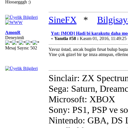
Hiooargggh :)
SineFX
*
Bilgisa
AmonR
Ynt: [MOD] Hadi bi karakutu daha mo
Deneyimli
«
Yanıtla #58 :
Kasım 01, 2016, 11:49:25
Mesaj Sayısı: 502
Yavuz üstad, ancak bugün fırsat bulup baş
Yine çok güzel bir işe imza atmışsın, ellerin
Sinclair: ZX Spectru
Sega: Saturn, Dreamc
Microsoft: XBOX
Sony: PS1, PSP ve s
Nintendo: GBA, DS L