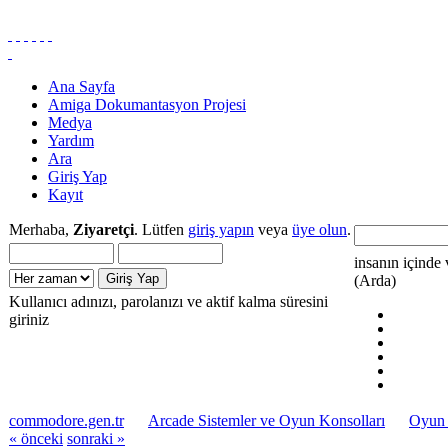
Ana Sayfa
Amiga Dokumantasyon Projesi
Medya
Yardım
Ara
Giriş Yap
Kayıt
Merhaba,
Ziyaretçi
. Lütfen
giriş yapın
veya
üye olun
.
insanın içinde 
(Arda)
Kullanıcı adınızı, parolanızı ve aktif kalma süresini
giriniz
commodore.gen.tr
Arcade Sistemler ve Oyun Konsolları
Oyun 
« önceki
sonraki »