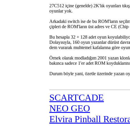
27C512 içine (genelde) 2K'lık oyunları tıkış
oyunlar yok.
Arkadaki switch ise de bu ROM'ların seçilm
çipleri de ROM'ların üst adres ve CE (Chip e
Bu hesapla 32 + 128 adet oyun koyulabiliyo
Dolayısıyla, 160 oyun yazanlar dürüst davra
dem vurarak muhtemel kafalarına göre oyun 
Örnek olarak modladığım 2001 yazan klonla
bakınca sadece 1'er adet ROM koyduklarını 
Durum böyle yani, özetle üzerinde yazan o
SCARTCADE
NEO GEO
Elvira Pinball Restor