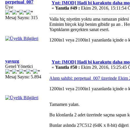
perpetual_007
Ynt: [MOD] Hadi bi karakutu daha mo
Üye
«
Yanıtla #49 :
Ekim 29, 2016, 15:11:54 
Mesaj Sayısı: 315
Valla hiç niyetim yoktu ama ramazan pidesi 
Eminim birçok kişi benim gibidir şu an
. He
Yaptıkların gerçekten sanat eseri.
1200in1 veya 2100in1 yazanlarda içinde o k
yavuzg
Ynt: [MOD] Hadi bi karakutu daha mo
Genel Yönetici
«
Yanıtla #50 :
Ekim 29, 2016, 15:25:45 
Mesaj Sayısı: 5.894
Alıntı sahibi: perpetual_007 üzerinde Ekim
1200in1 veya 2100in1 yazanlarda içinde o k
Tamamen yalan.
Bu klonlarda 2 adet üzerinde saçma sapan 
Bunlar aslında 27C512 (64K x 8-bit) diğeri 