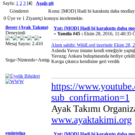
Sayfa:
1
2
3
[
4
]
Aşağı git
Gönderen
Konu: [MOD] Hadi bi karakutu daha modlay
0 Üye ve 1 Ziyaretçi konuyu incelemekte.
ibeser (Ayak Takımı)
Ynt: [MOD] Hadi bi karakutu daha mo
Deneyimli
«
Yanıtla #45 :
Ekim 28, 2016, 11:40:35 
Mesaj Sayısı: 2.410
Alıntı sahibi: WildLord üzerinde Ekim 28,
Aslında Yavuz üstatın kendi emeğiyle yaptığı 
Yavuzg; Ankara buluşmasında hediye çekiliş
Sega<Nintendo<Amiga
Kavga çıkınca kendisine geri verdik
https://www.youtube
sub_confirmation=1
Ayak Takımı Organiz
www.ayaktakimi.org
emintolga
Ynt: [MOD] Hadi bi karakutu daha mo