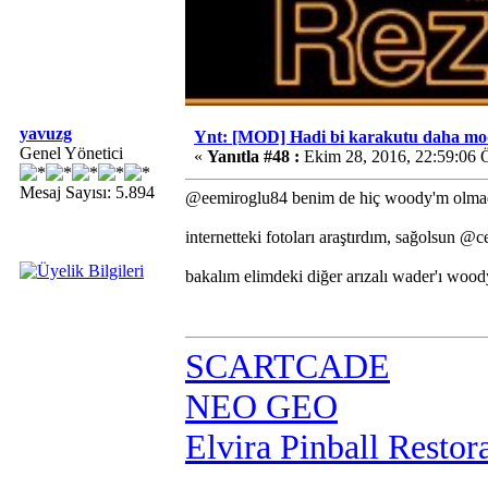
yavuzg
Ynt: [MOD] Hadi bi karakutu daha mo
Genel Yönetici
«
Yanıtla #48 :
Ekim 28, 2016, 22:59:06 
Mesaj Sayısı: 5.894
@eemiroglu84 benim de hiç woody'm olm
internetteki fotoları araştırdım, sağolsun @c
bakalım elimdeki diğer arızalı wader'ı wood
SCARTCADE
NEO GEO
Elvira Pinball Restor