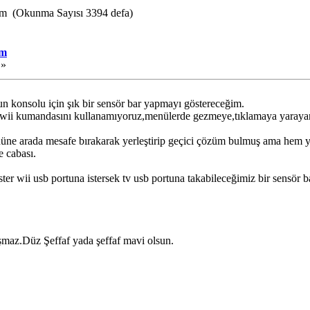
jem (Okunma Sayısı 3394 defa)
em
 »
un konsolu için şık bir sensör bar yapmayı göstereceğim.
 wii kumandasını kullanamıyoruz,menülerde gezmeye,tıklamaya yarayan
nüne arada mesafe bırakarak yerleştirip geçici çözüm bulmuş ama hem 
 cabası.
er wii usb portuna istersek tv usb portuna takabileceğimiz bir sensör b
şmaz.Düz Şeffaf yada şeffaf mavi olsun.