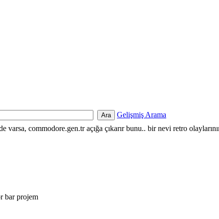
Gelişmiş Arama
nde varsa, commodore.gen.tr açığa çıkarır bunu.. bir nevi retro olayların
ör bar projem