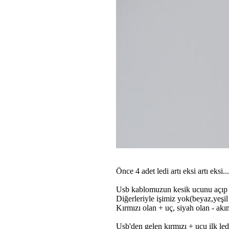
Önce 4 adet ledi artı eksi artı eksi.
Usb kablomuzun kesik ucunu açıp kı
Diğerleriyle işimiz yok(beyaz,yeşil 
Kırmızı olan + uç, siyah olan - ak
Usb'den gelen kırmızı + ucu ilk le