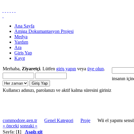
Ana Sayfa
Amiga Dokumantasyon Projesi
Medya
Yardım
Ara
Giriş Yap
Kayıt
Merhaba,
Ziyaretçi
. Lütfen
giriş yapın
veya
üye olun
.
insanın içi
Kullanıcı adınızı, parolanızı ve aktif kalma süresini giriniz
commodore.gen.tr
Genel Kategori
Proje
Wii el yapımı sens
« önceki
sonraki »
Sayfa: [
1
]
Aşağı git