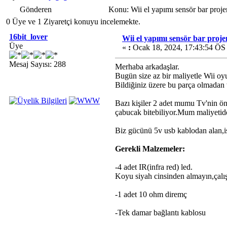
Gönderen
Konu: Wii el yapımı sensör bar pro
0 Üye ve 1 Ziyaretçi konuyu incelemekte.
16bit_lover
Wii el yapımı sensör bar proj
Üye
«
:
Ocak 18, 2024, 17:43:54 ÖS
Mesaj Sayısı: 288
Merhaba arkadaşlar.
Bugün size az bir maliyetle Wii oy
Bildiğiniz üzere bu parça olmadan
Bazı kişiler 2 adet mumu Tv'nin ö
çabucak bitebiliyor.Mum maliyetide
Biz gücünü 5v usb kablodan alan,ist
Gerekli Malzemeler:
-4 adet IR(infra red) led.
Koyu siyah cinsinden almayın,çalı
-1 adet 10 ohm diremç
-Tek damar bağlantı kablosu