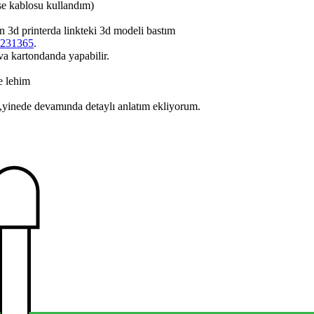
se kablosu kullandım)
en 3d printerda linkteki 3d modeli bastım
g:231365
.
a kartondanda yapabilir.
e lehim
yinede devamında detaylı anlatım ekliyorum.