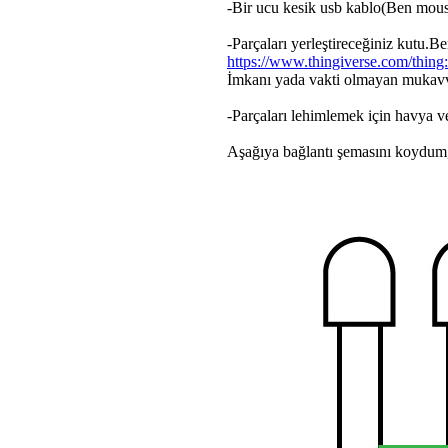
-Bir ucu kesik usb kablo(Ben mou
-Parçaları yerleştireceğiniz kutu.B
https://www.thingiverse.com/thin
İmkanı yada vakti olmayan mukavv
-Parçaları lehimlemek için havya v
Aşağıya bağlantı şemasını koydum,