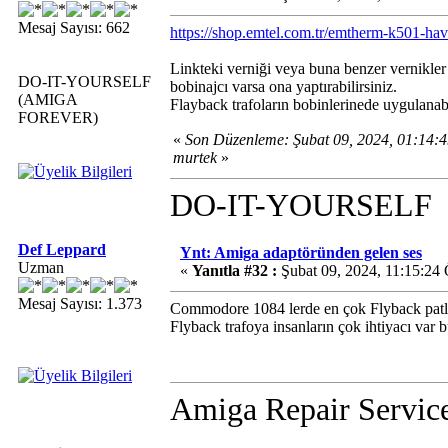
Mesaj Sayısı: 662
https://shop.emtel.com.tr/emtherm-k501-hav
Linkteki verniği veya buna benzer vernikler o
DO-IT-YOURSELF
bobinajcı varsa ona yaptırabilirsiniz.
(AMIGA
Flayback trafoların bobinlerinede uygulanabi
FOREVER)
«
Son Düzenleme: Şubat 09, 2024, 01:14
murtek
»
DO-IT-YOURSELF
Def Leppard
Ynt: Amiga adaptöründen gelen ses
Uzman
«
Yanıtla #32 :
Şubat 09, 2024, 11:15:24
Mesaj Sayısı: 1.373
Commodore 1084 lerde en çok Flyback patlı
Flyback trafoya insanların çok ihtiyacı var 
Amiga Repair Servic