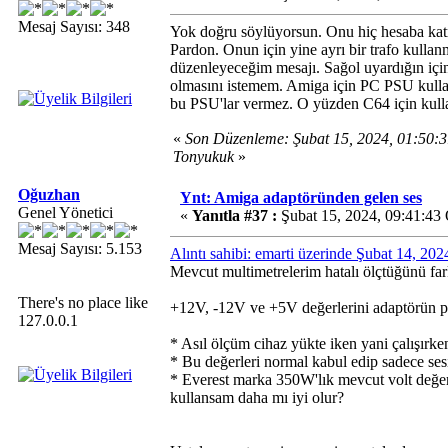
Mesaj Sayısı: 348
Yok doğru söylüyorsun. Onu hiç hesaba kat
Pardon. Onun için yine ayrı bir trafo kull
düzenleyeceğim mesajı. Sağol uyardığın için
olmasını istemem. Amiga için PC PSU kullan
bu PSU'lar vermez. O yüzden C64 için kull
«
Son Düzenleme: Şubat 15, 2024, 01:50
Tonyukuk
»
Oğuzhan
Ynt: Amiga adaptöründen gelen ses
Genel Yönetici
«
Yanıtla #37 :
Şubat 15, 2024, 09:41:43
Mesaj Sayısı: 5.153
Alıntı sahibi: emarti üzerinde Şubat 14, 20
Mevcut multimetrelerim hatalı ölçtüğünü far
There's no place like
+12V, -12V ve +5V değerlerini adaptörün pin
127.0.0.1
* Asıl ölçüm cihaz yükte iken yani çalışırk
* Bu değerleri normal kabul edip sadece ses
* Everest marka 350W'lık mevcut volt değerl
kullansam daha mı iyi olur?