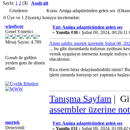
Sayfa:
1
2
[
3
]
Aşağı git
Gönderen
Konu: Amiga adaptöründen gelen ses (Okunm
0 Üye ve 1 Ziyaretçi konuyu incelemekte.
wizofwor
Ynt: Amiga adaptöründen gelen ses
Genel Yönetici
«
Yanıtla #30 :
Şubat 09, 2024, 00:26:11
Mesaj Sayısı: 4.789
Alıntı sahibi: murtek üzerinde Şubat 08, 2
... bu gibi durumlarda trafonun zırıltısını k
vernik uygulayın isterseniz komple trafoyu v
Gosub ile gidilen
olacaksınız.
yerden goto ile dönen
adam
Rica etsem biraz detaylandırabilir misin? Bu
işlem zamanla kuruyup ses yapmaya başlayan
Tanışma Sayfam
| Gi
assembler üzerine not
murtek
Ynt: Amiga adaptöründen gelen ses
Deneyimli
«
Yanıtla #31 :
Şubat 09, 2024, 01:09:42