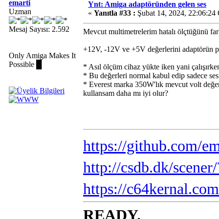
emarti
Ynt: Amiga adaptöründen gelen ses
Uzman
«
Yanıtla #33 :
Şubat 14, 2024, 22:06:24
Mesaj Sayısı: 2.592
Mevcut multimetrelerim hatalı ölçtüğünü far
+12V, -12V ve +5V değerlerini adaptörün pin
Only Amiga Makes It
Possible █
* Asıl ölçüm cihaz yükte iken yani çalışırk
* Bu değerleri normal kabul edip sadece ses
* Everest marka 350W'lık mevcut volt değerl
kullansam daha mı iyi olur?
https://github.com/em
http://csdb.dk/scene
https://c64kernal.com
READY.