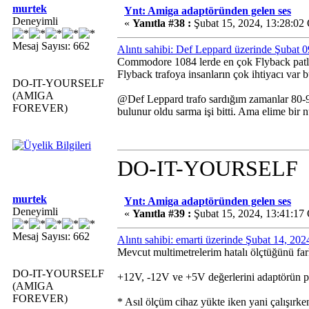
murtek
Ynt: Amiga adaptöründen gelen ses
Deneyimli
«
Yanıtla #38 :
Şubat 15, 2024, 13:28:02
Mesaj Sayısı: 662
Alıntı sahibi: Def Leppard üzerinde Şubat 
Commodore 1084 lerde en çok Flyback patlı
Flyback trafoya insanların çok ihtiyacı var 
DO-IT-YOURSELF
(AMIGA
@Def Leppard trafo sardığım zamanlar 80-90 
FOREVER)
bulunur oldu sarma işi bitti. Ama elime bir
DO-IT-YOURSELF
murtek
Ynt: Amiga adaptöründen gelen ses
Deneyimli
«
Yanıtla #39 :
Şubat 15, 2024, 13:41:17
Mesaj Sayısı: 662
Alıntı sahibi: emarti üzerinde Şubat 14, 20
Mevcut multimetrelerim hatalı ölçtüğünü far
DO-IT-YOURSELF
+12V, -12V ve +5V değerlerini adaptörün pin
(AMIGA
FOREVER)
* Asıl ölçüm cihaz yükte iken yani çalışırk