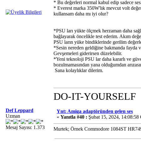
* Bu değerleri normal kabul edip sadece ses
* Everest marka 350W'lık mevcut volt değerl
kullansam daha mı iyi olur?
*PSU ları yükte ölçmek herzaman daha sağlık
bağlayarak öncelikle test ederim. Akım değ
PSU ların yüke bindiklerinde gerilim değerle
*Sesin nereden geldiğine bakmanda fayda va
Gevşemeleri giderirsen düzelebilir.
*Yeni teknoloji PSU lar daha kararlı ve güv
bozulmamasından yana olduğumdan arızasını
Sana kolaylıklar dilerim.
DO-IT-YOURSELF
Def Leppard
Ynt: Amiga adaptöründen gelen ses
Uzman
«
Yanıtla #40 :
Şubat 15, 2024, 14:08:58
Mesaj Sayısı: 1.373
Murtek; Örnek Commodore 1084ST HR7495