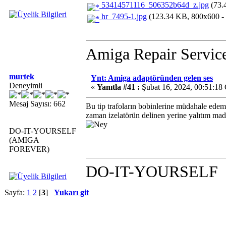
53414571116_506352b64d_z.jpg
(73.
hr_7495-1.jpg
(123.34 KB, 800x600 - 
Amiga Repair Servic
murtek
Ynt: Amiga adaptöründen gelen ses
Deneyimli
«
Yanıtla #41 :
Şubat 16, 2024, 00:51:18
Mesaj Sayısı: 662
Bu tip trafoların bobinlerine müdahale edeme
zaman izelatörün delinen yerine yalıtım mad
DO-IT-YOURSELF
(AMIGA
FOREVER)
DO-IT-YOURSELF
Sayfa:
1
2
[
3
]
Yukarı git