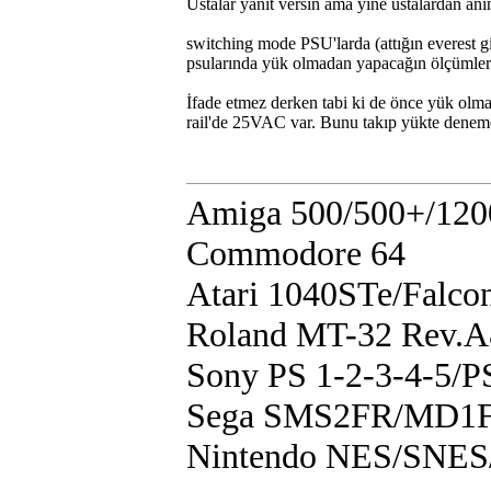
Ustalar yanıt versin ama yine ustalardan an
switching mode PSU'larda (attığın everest g
psularında yük olmadan yapacağın ölçümler 
İfade etmez derken tabi ki de önce yük olma
rail'de 25VAC var. Bunu takıp yükte dene
Amiga 500/500+/120
Commodore 64
Atari 1040STe/Falco
Roland MT-32 Rev.
Sony PS 1-2-3-4-5/
Sega SMS2FR/MD1F
Nintendo NES/SN