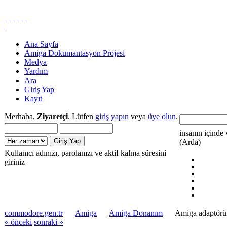
Ana Sayfa
Amiga Dokumantasyon Projesi
Medya
Yardım
Ara
Giriş Yap
Kayıt
Merhaba,
Ziyaretçi
. Lütfen
giriş yapın
veya
üye olun
.
insanın içinde 
(Arda)
Kullanıcı adınızı, parolanızı ve aktif kalma süresini
giriniz
commodore.gen.tr
Amiga
Amiga Donanım
Amiga adaptörü
« önceki
sonraki »