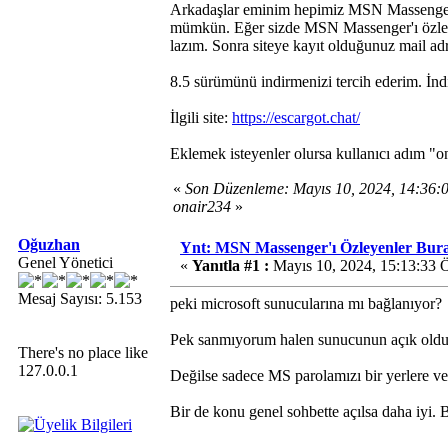
Arkadaşlar eminim hepimiz MSN Massenger'ı
mümkün. Eğer sizde MSN Massenger'ı özlediys
lazım. Sonra siteye kayıt olduğunuz mail adr
8.5 sürümünü indirmenizi tercih ederim. İndi
İlgili site:
https://escargot.chat/
Eklemek isteyenler olursa kullanıcı adım "o
«
Son Düzenleme: Mayıs 10, 2024, 14:36:
onair234
»
Oğuzhan
Ynt: MSN Massenger'ı Özleyenler Bur
Genel Yönetici
«
Yanıtla #1 :
Mayıs 10, 2024, 15:13:33 
Mesaj Sayısı: 5.153
peki microsoft sunucularına mı bağlanıyor?
Pek sanmıyorum halen sunucunun açık old
There's no place like
127.0.0.1
Değilse sadece MS parolamızı bir yerlere v
Bir de konu genel sohbette açılsa daha iyi. B