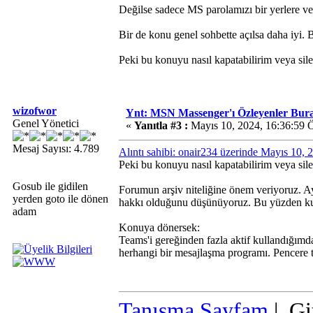
Değilse sadece MS parolamızı bir yerlere v
Bir de konu genel sohbette açılsa daha iyi. B
Peki bu konuyu nasıl kapatabilirim veya sile
wizofwor
Ynt: MSN Massenger'ı Özleyenler Bur
Genel Yönetici
«
Yanıtla #3 :
Mayıs 10, 2024, 16:36:59 
Mesaj Sayısı: 4.789
Alıntı sahibi: onair234 üzerinde Mayıs 10,
Peki bu konuyu nasıl kapatabilirim veya sile
Gosub ile gidilen
Forumun arşiv niteliğine önem veriyoruz. A
yerden goto ile dönen
hakkı olduğunu düşünüyoruz. Bu yüzden kull
adam
Konuya dönersek:
Teams'i gereğinden fazla aktif kullandığım
herhangi bir mesajlaşma programı. Pencere t
Tanışma Sayfam
| Gi