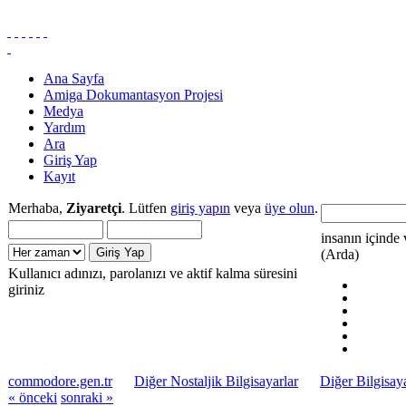
Ana Sayfa
Amiga Dokumantasyon Projesi
Medya
Yardım
Ara
Giriş Yap
Kayıt
Merhaba,
Ziyaretçi
. Lütfen
giriş yapın
veya
üye olun
.
insanın içinde 
(Arda)
Kullanıcı adınızı, parolanızı ve aktif kalma süresini
giriniz
commodore.gen.tr
Diğer Nostaljik Bilgisayarlar
Diğer Bilgisaya
« önceki
sonraki »