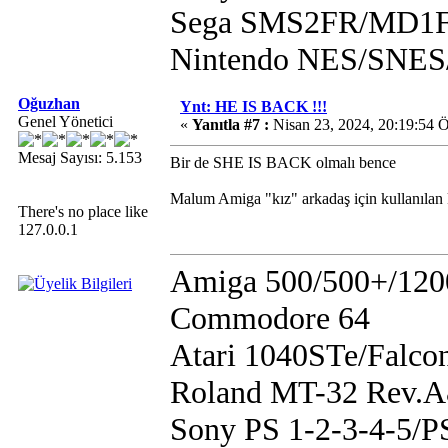
Sega SMS2FR/MD1F
Nintendo NES/SN
Oğuzhan
Ynt: HE IS BACK !!!
Genel Yönetici
«
Yanıtla #7 :
Nisan 23, 2024, 20:19:54 
Mesaj Sayısı: 5.153
Bir de SHE IS BACK olmalı bence
Malum Amiga "kız" arkadaş için kullanılan
There's no place like
127.0.0.1
Amiga 500/500+/120
Commodore 64
Atari 1040STe/Falco
Roland MT-32 Rev.
Sony PS 1-2-3-4-5/