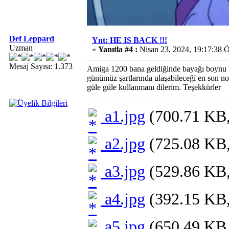
Def Leppard
Ynt: HE IS BACK !!!
Uzman
«
Yanıtla #4 :
Nisan 23, 2024, 19:17:38 
Mesaj Sayısı: 1.373
Amiga 1200 bana geldiğinde bayağı boynu bü
günümüz şartlarında ulaşabileceği en son nok
güle güle kullanmanı dilerim. Teşekkürler
a1.jpg
(700.71 KB,
a2.jpg
(725.08 KB,
a3.jpg
(529.86 KB,
a4.jpg
(392.15 KB,
a5.jpg
(650.49 KB,