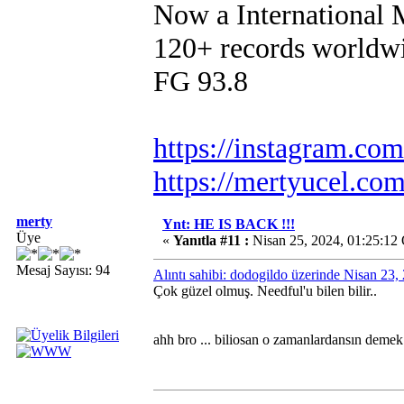
Now a International
120+ records worldw
FG 93.8
https://instagram.co
https://mertyucel.co
merty
Ynt: HE IS BACK !!!
Üye
«
Yanıtla #11 :
Nisan 25, 2024, 01:25:12
Mesaj Sayısı: 94
Alıntı sahibi: dodogildo üzerinde Nisan 23
Çok güzel olmuş. Needful'u bilen bilir..
ahh bro ... biliosan o zamanlardansın demek