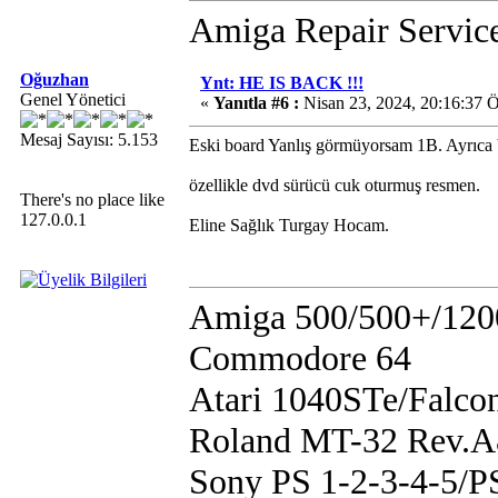
Amiga Repair Servic
Oğuzhan
Ynt: HE IS BACK !!!
Genel Yönetici
«
Yanıtla #6 :
Nisan 23, 2024, 20:16:37 
Mesaj Sayısı: 5.153
Eski board Yanlış görmüyorsam 1B. Ayrıca b
özellikle dvd sürücü cuk oturmuş resmen.
There's no place like
127.0.0.1
Eline Sağlık Turgay Hocam.
Amiga 500/500+/120
Commodore 64
Atari 1040STe/Falco
Roland MT-32 Rev.
Sony PS 1-2-3-4-5/