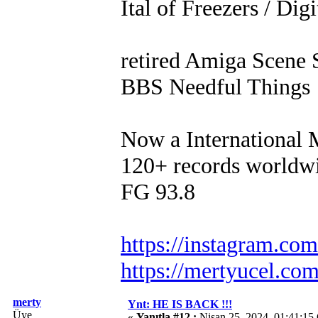
Ital of Freezers / Digi
retired Amiga Scene 
BBS Needful Things
Now a International
120+ records worldw
FG 93.8
https://instagram.co
https://mertyucel.co
merty
Ynt: HE IS BACK !!!
Üye
«
Yanıtla #12 :
Nisan 25, 2024, 01:41:15