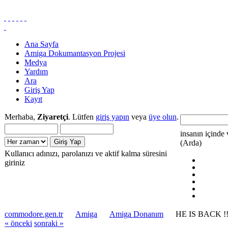
Ana Sayfa
Amiga Dokumantasyon Projesi
Medya
Yardım
Ara
Giriş Yap
Kayıt
Merhaba,
Ziyaretçi
. Lütfen
giriş yapın
veya
üye olun
.
insanın içinde 
(Arda)
Kullanıcı adınızı, parolanızı ve aktif kalma süresini
giriniz
commodore.gen.tr
Amiga
Amiga Donanım
HE IS BACK !!
« önceki
sonraki »