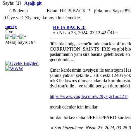
Sayfa: [
1
]
Aşağı git
Gönderen
Konu: HE IS BACK !!! (Okunma Sayısı 850
0 Üye ve 1 Ziyaretçi konuyu incelemekte.
merty
HE IS BACK !!!
Üye
«
:
Nisan 23, 2024, 03:12:42 ÖÖ »
Mesaj Sayısı: 94
90'larda amiga scene'ininde crack stuff 
CORRUPTION, SAINTS, IRIS vs gibi bircok
paslanmanın yanı sira basına gelebilecek e
geri döndü....
Çınar kardesimin tavsiyesi ile tanıstıgım 
şanına yakısır şekilde ...artık eski 1240'i 
mk3 ile lowres dünyasından da kurtulmustu.
dvd rom'u ile ...ve tabiki perişan durumdak
https://www.yogile.com/w29yslgr1uo#21t
merak edenler icin imajlar
burdan birkez daha DEFLEPPARD kardesi
«
Son Düzenleme: Nisan 23, 2024, 03:28