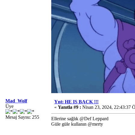
Mad_Wolf
Ynt: HE IS BACK !!!
Üye
«
Yanıtla #9 :
Nisan 23, 2024, 22:43:37 
Mesaj Sayısı: 255
Ellerine sağlık @Def Leppard
Güle güle kullanın @merty