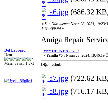
a6.jpg
(686.32 KB,
«
Son Düzenleme: Nisan 23, 2024, 19:23:
Def Leppard
»
Amiga Repair Servic
Def Leppard
Ynt: HE IS BACK !!!
Uzman
«
Yanıtla #5 :
Nisan 23, 2024, 19:46:19 
Mesaj Sayısı: 1.373
Diğer resimler
a7.jpg
(722.62 KB,
a8.jpg
(716.17 KB,