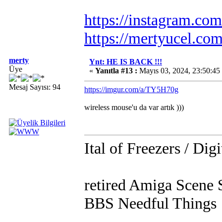
https://instagram.co
https://mertyucel.co
merty
Ynt: HE IS BACK !!!
Üye
«
Yanıtla #13 :
Mayıs 03, 2024, 23:50:45
Mesaj Sayısı: 94
https://imgur.com/a/TY5H70g
wireless mouse'u da var artık
)))
Ital of Freezers / Digi
retired Amiga Scene 
BBS Needful Things