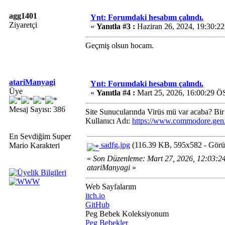
agg1401
Ynt: Forumdaki hesabım çalındı.
Ziyaretçi
«
Yanıtla #3 :
Haziran 26, 2024, 19:30:2
Geçmiş olsun hocam.
atariManyagi
Ynt: Forumdaki hesabım çalındı.
Üye
«
Yanıtla #4 :
Mart 25, 2026, 16:00:29 Ö
Mesaj Sayısı: 386
Site Sunucularında Virüs mü var acaba? Bir 
Kullanıcı Adı:
https://www.commodore.gen.t
En Sevdiğim Super
sadfg.jpg
(116.39 KB, 595x582 - Görün
Mario Karakteri
«
Son Düzenleme: Mart 27, 2026, 12:03:2
atariManyagi
»
Web Sayfalarım
itch.io
GitHub
Peg Bebek Koleksiyonum
Peg Bebekler