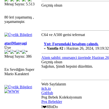
Mesaj Sayısı: 5.513
Geçmiş olsun
80 leri yaşamamış ,
yaşamamıştır.
C64 ve A500 gerisi teferruat
atariManyagi
Ynt: Forumdaki hesabım çalındı.
Üye
«
Yanıtla #2 :
Haziran 26, 2024, 19:19:3
Mesaj Sayısı: 386
Alıntı sahibi: onursapci üzerinde Haziran 2
Geçmiş olsun
Sağolun, Şimdi hepsini düzelttim.
En Sevdiğim Super
Mario Karakteri
Web Sayfalarım
itch.io
GitHub
Peg Bebek Koleksiyonum
Peg Bebekler
I❤️8BitDo