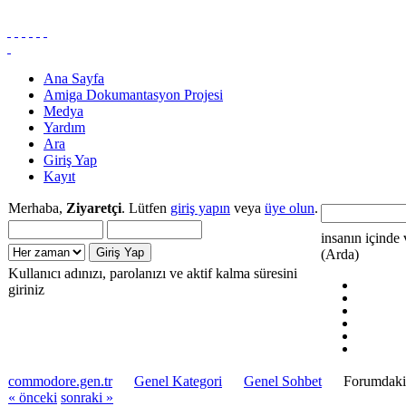
Ana Sayfa
Amiga Dokumantasyon Projesi
Medya
Yardım
Ara
Giriş Yap
Kayıt
Merhaba,
Ziyaretçi
. Lütfen
giriş yapın
veya
üye olun
.
insanın içinde 
(Arda)
Kullanıcı adınızı, parolanızı ve aktif kalma süresini
giriniz
commodore.gen.tr
Genel Kategori
Genel Sohbet
Forumdaki 
« önceki
sonraki »