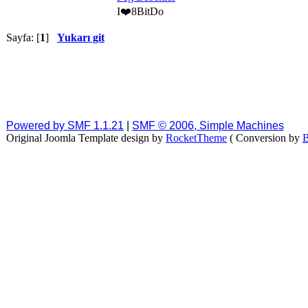
I❤️8BitDo
Sayfa: [
1
]
Yukarı git
Powered by SMF 1.1.21
|
SMF © 2006, Simple Machines
Original Joomla Template design by
RocketTheme
( Conversion by
B