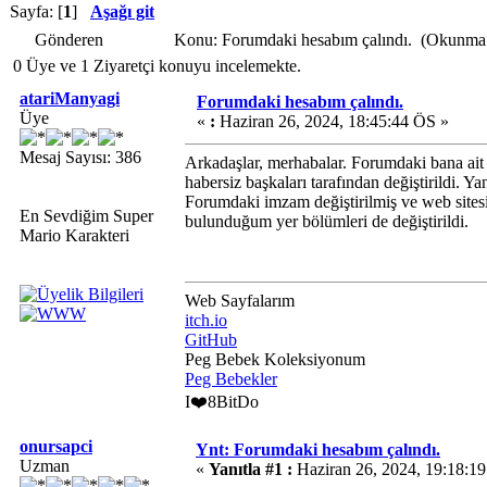
Sayfa: [
1
]
Aşağı git
Gönderen
Konu: Forumdaki hesabım çalındı. (Okunma 
0 Üye ve 1 Ziyaretçi konuyu incelemekte.
atariManyagi
Forumdaki hesabım çalındı.
Üye
«
:
Haziran 26, 2024, 18:45:44 ÖS »
Mesaj Sayısı: 386
Arkadaşlar, merhabalar. Forumdaki bana ait 
habersiz başkaları tarafından değiştirildi. Y
Forumdaki imzam değiştirilmiş ve web sitesi
En Sevdiğim Super
bulunduğum yer bölümleri de değiştirildi.
Mario Karakteri
Web Sayfalarım
itch.io
GitHub
Peg Bebek Koleksiyonum
Peg Bebekler
I❤️8BitDo
onursapci
Ynt: Forumdaki hesabım çalındı.
Uzman
«
Yanıtla #1 :
Haziran 26, 2024, 19:18:1