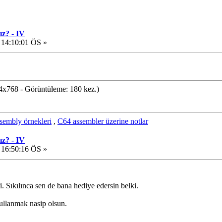
ız? - IV
 14:10:01 ÖS »
x768 - Görüntüleme: 180 kez.)
sembly örnekleri
,
C64 assembler üzerine notlar
ız? - IV
 16:50:16 ÖS »
si. Sıkılınca sen de bana hediye edersin belki.
kullanmak nasip olsun.