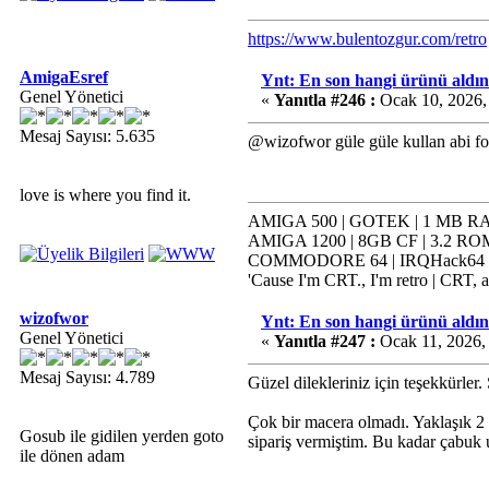
https://www.bulentozgur.com/retro
AmigaEsref
Ynt: En son hangi ürünü aldın
Genel Yönetici
«
Yanıtla #246 :
Ocak 10, 2026,
Mesaj Sayısı: 5.635
@wizofwor güle güle kullan abi f
love is where you find it.
AMIGA 500 | GOTEK | 1 MB RAM
AMIGA 1200 | 8GB CF | 3.2 ROM
COMMODORE 64 | IRQHack64 | K
'Cause I'm CRT., I'm retro | CRT, a
wizofwor
Ynt: En son hangi ürünü aldın
Genel Yönetici
«
Yanıtla #247 :
Ocak 11, 2026,
Mesaj Sayısı: 4.789
Güzel dilekleriniz için teşekkürle
Çok bir macera olmadı. Yaklaşık 2
Gosub ile gidilen yerden goto
sipariş vermiştim. Bu kadar çabuk
ile dönen adam