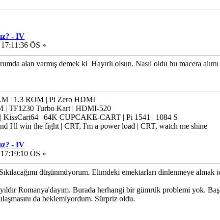
ız? - IV
 17:11:36 ÖS »
orumda alan varmış demek ki
Hayırlı olsun. Nasıl oldu bu macera alımı v
 | 1.3 ROM | Pi Zero HDMI
 | TF1230 Turbo Kart | HDMI-520
issCart64 | 64K CUPCAKE-CART | Pi 1541 | 1084 S
nd I'll win the fight | CRT, I'm a power load | CRT, watch me shine
ız? - IV
 17:19:10 ÖS »
r. Sıkılacağımı düşünmüyorum. Elimdeki emektarları dinlenmeye almak içi
 yıldır Romanya'dayım. Burada herhangi bir gümrük problemi yok. Başk
 ulaşmasını da beklemiyordum. Sürpriz oldu.