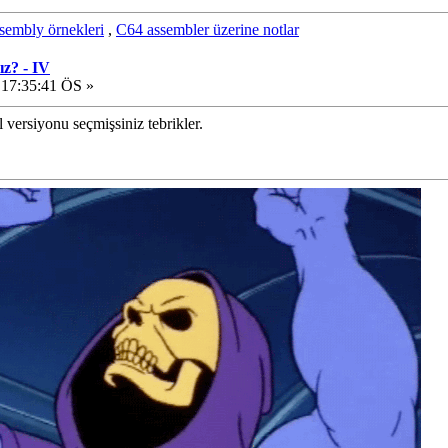
sembly örnekleri
,
C64 assembler üzerine notlar
ız? - IV
 17:35:41 ÖS »
 versiyonu seçmişsiniz tebrikler.