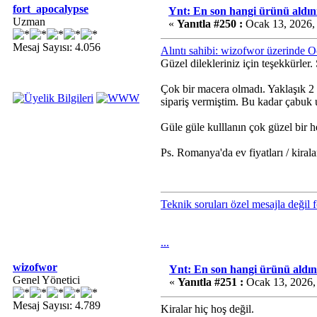
fort_apocalypse
Ynt: En son hangi ürünü aldını
Uzman
«
Yanıtla #250 :
Ocak 13, 2026,
Mesaj Sayısı: 4.056
Alıntı sahibi: wizofwor üzerinde 
Güzel dilekleriniz için teşekkürle
Çok bir macera olmadı. Yaklaşık 2
sipariş vermiştim. Bu kadar çabuk
Güle güle kulllanın çok güzel bir h
Ps. Romanya'da ev fiyatları / kiral
Teknik soruları özel mesajla değil 
...
wizofwor
Ynt: En son hangi ürünü aldın
Genel Yönetici
«
Yanıtla #251 :
Ocak 13, 2026,
Mesaj Sayısı: 4.789
Kiralar hiç hoş değil.