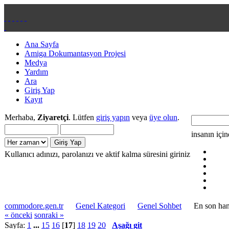
Ana Sayfa
Amiga Dokumantasyon Projesi
Medya
Yardım
Ara
Giriş Yap
Kayıt
Merhaba,
Ziyaretçi
. Lütfen
giriş yapın
veya
üye olun
.
insanın içi
Kullanıcı adınızı, parolanızı ve aktif kalma süresini giriniz
commodore.gen.tr
Genel Kategori
Genel Sohbet
En son han
« önceki
sonraki »
Sayfa:
1
...
15
16
[
17
]
18
19
20
Aşağı git