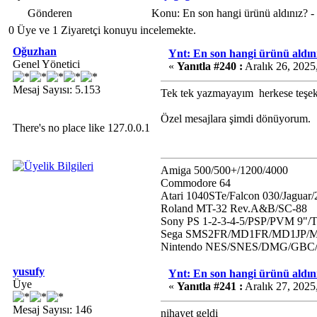
Gönderen
Konu: En son hangi ürünü aldınız? 
0 Üye ve 1 Ziyaretçi konuyu incelemekte.
Oğuzhan
Ynt: En son hangi ürünü aldını
Genel Yönetici
«
Yanıtla #240 :
Aralık 26, 2025
Mesaj Sayısı: 5.153
Tek tek yazmayayım
herkese teşek
Özel mesajlara şimdi dönüyorum.
There's no place like 127.0.0.1
Amiga 500/500+/1200/4000
Commodore 64
Atari 1040STe/Falcon 030/Jaguar
Roland MT-32 Rev.A&B/SC-88
Sony PS 1-2-3-4-5/PSP/PVM 9"/
Sega SMS2FR/MD1FR/MD1JP/MD
Nintendo NES/SNES/DMG/GB
yusufy
Ynt: En son hangi ürünü aldını
Üye
«
Yanıtla #241 :
Aralık 27, 2025
Mesaj Sayısı: 146
nihayet geldi