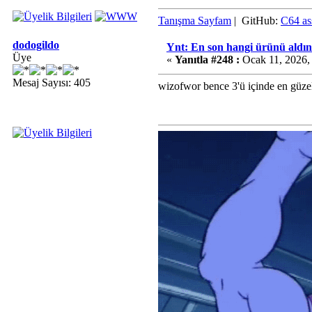
Tanışma Sayfam
| GitHub:
C64 as
dodogildo
Ynt: En son hangi ürünü aldın
Üye
«
Yanıtla #248 :
Ocak 11, 2026,
Mesaj Sayısı: 405
wizofwor bence 3'ü içinde en güzel