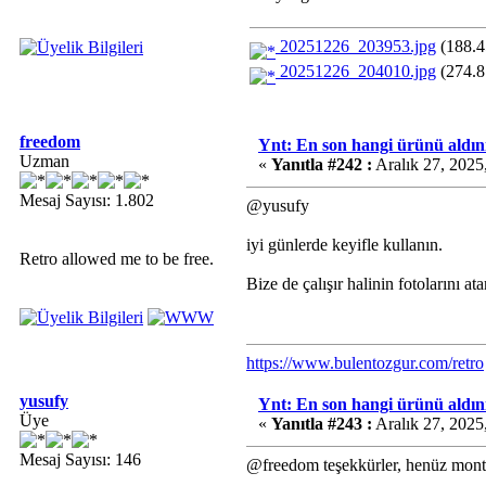
20251226_203953.jpg
(188.4
20251226_204010.jpg
(274.8
freedom
Ynt: En son hangi ürünü aldını
Uzman
«
Yanıtla #242 :
Aralık 27, 2025
Mesaj Sayısı: 1.802
@yusufy
iyi günlerde keyifle kullanın.
Retro allowed me to be free.
Bize de çalışır halinin fotolarını at
https://www.bulentozgur.com/retro
yusufy
Ynt: En son hangi ürünü aldını
Üye
«
Yanıtla #243 :
Aralık 27, 2025
Mesaj Sayısı: 146
@freedom teşekkürler, henüz monta