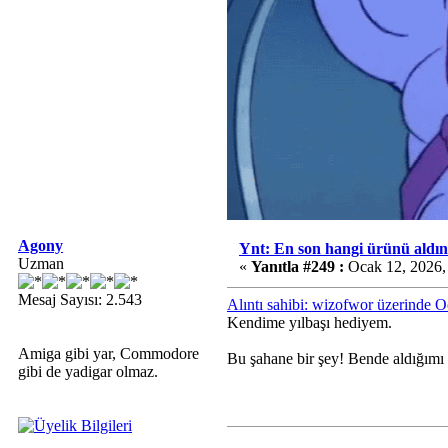
Agony
Ynt: En son hangi ürünü aldın
Uzman
«
Yanıtla #249 :
Ocak 12, 2026,
Mesaj Sayısı: 2.543
Alıntı sahibi: wizofwor üzerinde 
Kendime yılbaşı hediyem.
Amiga gibi yar, Commodore
Bu şahane bir şey! Bende aldığımı
gibi de yadigar olmaz.