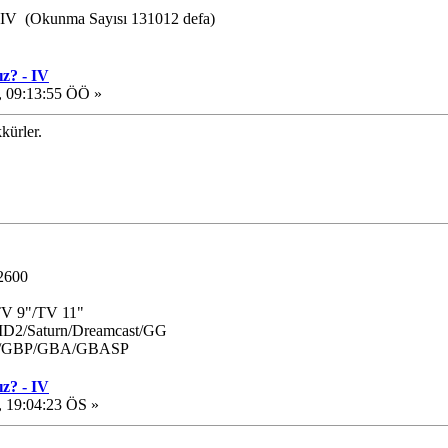
- IV (Okunma Sayısı 131012 defa)
z? - IV
, 09:13:55 ÖÖ »
kürler.
/2600
TV 9"/TV 11"
2/Saturn/Dreamcast/GG
C/GBP/GBA/GBASP
z? - IV
, 19:04:23 ÖS »