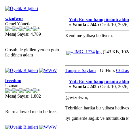
wizofwor
Ynt: En son hangi ürünü aldın
Genel Yönetici
«
Yanıtla #244 :
Ocak 10, 2026,
Mesaj Sayısı: 4.789
Kendime yılbaşı hediyem.
Gosub ile gidilen yerden goto
IMG_1734.jpg
(243 KB, 1024
ile dönen adam
Tanışma Sayfam
| GitHub:
C64 as
freedom
Ynt: En son hangi ürünü aldın
Uzman
«
Yanıtla #245 :
Ocak 10, 2026,
Mesaj Sayısı: 1.802
@wizofwor,
Tebrikler, harika bir yılbaşı hediye
Retro allowed me to be free.
İyi günlerde sağlık ve mutlulukla 