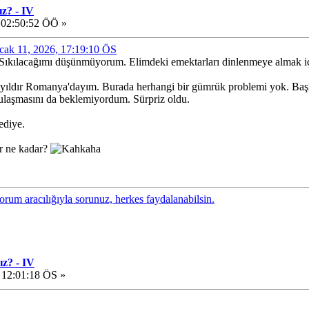
z? - IV
 02:50:52 ÖÖ »
Ocak 11, 2026, 17:19:10 ÖS
r. Sıkılacağımı düşünmüyorum. Elimdeki emektarları dinlenmeye almak içi
 yıldır Romanya'dayım. Burada herhangi bir gümrük problemi yok. Başk
 ulaşmasını da beklemiyordum. Sürpriz oldu.
ediye.
ar ne kadar?
forum aracılığıyla sorunuz, herkes faydalanabilsin.
ız? - IV
 12:01:18 ÖS »