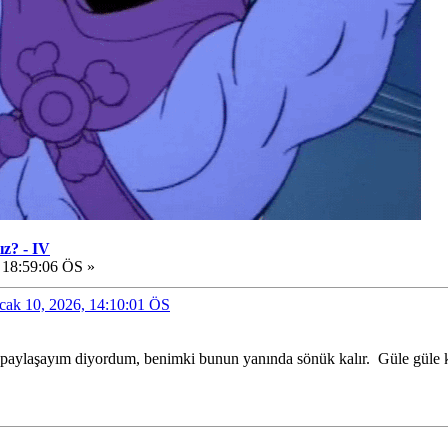
ız? - IV
 18:59:06 ÖS »
Ocak 10, 2026, 14:10:01 ÖS
 paylaşayım diyordum, benimki bunun yanında sönük kalır.
Güle güle k