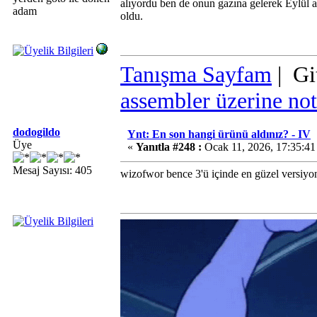
alıyordu ben de onun gazına gelerek Eylül 
adam
oldu.
Tanışma Sayfam
| Gi
assembler üzerine not
dodogildo
Ynt: En son hangi ürünü aldınız? - IV
Üye
«
Yanıtla #248 :
Ocak 11, 2026, 17:35:41
Mesaj Sayısı: 405
wizofwor bence 3'ü içinde en güzel versiyon