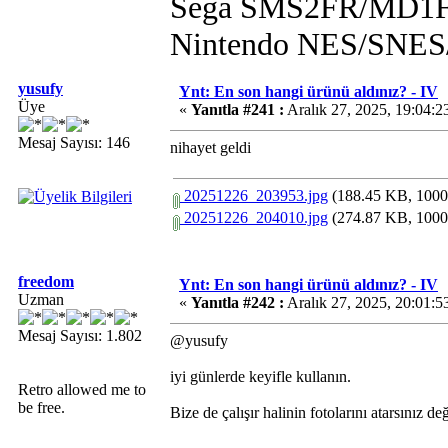
Sega SMS2FR/MD1F
Nintendo NES/SN
yusufy
Ynt: En son hangi ürünü aldınız? - IV
Üye
«
Yanıtla #241 :
Aralık 27, 2025, 19:04:2
Mesaj Sayısı: 146
nihayet geldi
20251226_203953.jpg
(188.45 KB, 1000x
20251226_204010.jpg
(274.87 KB, 1000x
freedom
Ynt: En son hangi ürünü aldınız? - IV
Uzman
«
Yanıtla #242 :
Aralık 27, 2025, 20:01:5
Mesaj Sayısı: 1.802
@yusufy
iyi günlerde keyifle kullanın.
Retro allowed me to
be free.
Bize de çalışır halinin fotolarını atarsınız de