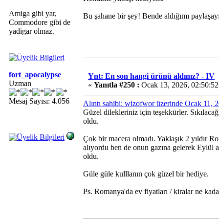
Amiga gibi yar,
Bu şahane bir şey! Bende aldığımı paylaşa
Commodore gibi de
yadigar olmaz.
fort_apocalypse
Ynt: En son hangi ürünü aldınız? - IV
Uzman
«
Yanıtla #250 :
Ocak 13, 2026, 02:50:5
Mesaj Sayısı: 4.056
Alıntı sahibi: wizofwor üzerinde Ocak 11, 
Güzel dilekleriniz için teşekkürler. Sıkıla
oldu.
Çok bir macera olmadı. Yaklaşık 2 yıldır 
alıyordu ben de onun gazına gelerek Eylül 
oldu.
Güle güle kulllanın çok güzel bir hediye.
Ps. Romanya'da ev fiyatları / kiralar ne kad