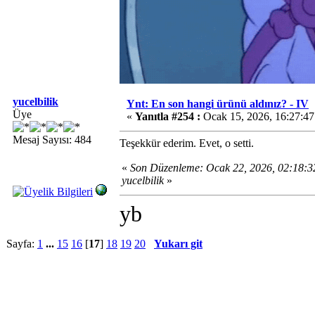
yucelbilik
Ynt: En son hangi ürünü aldınız? - IV
Üye
«
Yanıtla #254 :
Ocak 15, 2026, 16:27:4
Mesaj Sayısı: 484
Teşekkür ederim. Evet, o setti.
«
Son Düzenleme: Ocak 22, 2026, 02:18:
yucelbilik
»
yb
Sayfa:
1
...
15
16
[
17
]
18
19
20
Yukarı git