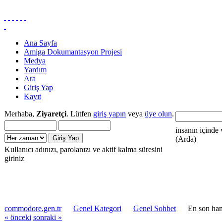
Ana Sayfa
Amiga Dokumantasyon Projesi
Medya
Yardım
Ara
Giriş Yap
Kayıt
Merhaba,
Ziyaretçi
. Lütfen
giriş yapın
veya
üye olun
.
insanın içinde 
(Arda)
Kullanıcı adınızı, parolanızı ve aktif kalma süresini
giriniz
commodore.gen.tr
Genel Kategori
Genel Sohbet
En son han
« önceki
sonraki »