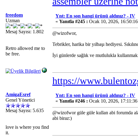
assembler üzerine not
freedom
Ynt: En son hangi ürünü aldınız? - IV
Uzman
«
Yanıtla #245 :
Ocak 10, 2026, 16:50:1
Mesaj Sayısı: 1.802
@wizofwor,
Tebrikler, harika bir yılbaşı hediyesi. Sıkıl
Retro allowed me to
be free.
İyi günlerde sağlık ve mutlulukla kullanmak
https://www.bulentoz
AmigaEsref
Ynt: En son hangi ürünü aldınız? - IV
Genel Yönetici
«
Yanıtla #246 :
Ocak 10, 2026, 17:11:36
Mesaj Sayısı: 5.635
@wizofwor güle güle kullan abi forumda a
abi biraz:)
love is where you find
it.