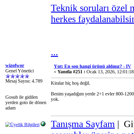
Teknik soruları özel 
herkes faydalanabilsi
...
wizofwor
Ynt: En son hangi ürünü aldınız? - IV
Genel Yönetici
«
Yanıtla #251 :
Ocak 13, 2026, 12:01:1
Mesaj Sayısı: 4.789
Kiralar hiç hoş değil.
Benim yaşadığım yerde 2+1 evler 800-1200
Gosub ile gidilen
yok.
yerden goto ile dönen
adam
Tanışma Sayfam
| Gi