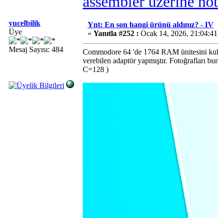
assembler üzerine not
yucelbilik
Ynt: En son hangi ürünü aldınız? - IV
Üye
«
Yanıtla #252 :
Ocak 14, 2026, 21:04:4
Mesaj Sayısı: 484
Commodore 64 'de 1764 RAM ünitesini kul
verebilen adaptör yapmıştır. Fotoğrafları b
C=128 )