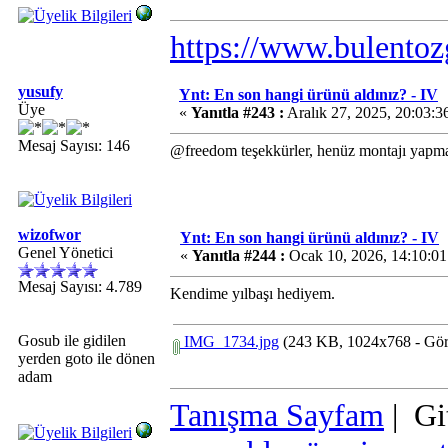
https://www.bulentoz
yusufy
Ynt: En son hangi ürünü aldınız? - IV
Üye
«
Yanıtla #243 :
Aralık 27, 2025, 20:03:3
Mesaj Sayısı: 146
@freedom teşekkürler, henüz montajı yapmad
wizofwor
Ynt: En son hangi ürünü aldınız? - IV
Genel Yönetici
«
Yanıtla #244 :
Ocak 10, 2026, 14:10:0
Mesaj Sayısı: 4.789
Kendime yılbaşı hediyem.
Gosub ile gidilen
IMG_1734.jpg
(243 KB, 1024x768 - Görü
yerden goto ile dönen
adam
Tanışma Sayfam
| Gi