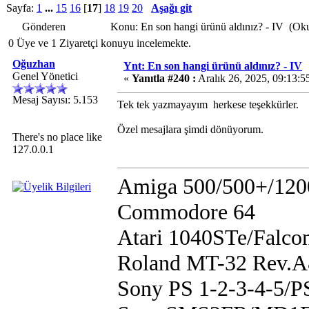
Sayfa:
1
...
15
16
[
17
]
18
19
20
Aşağı git
Gönderen
Konu: En son hangi ürünü aldınız? - IV (Ok
0 Üye ve 1 Ziyaretçi konuyu incelemekte.
Oğuzhan
Ynt: En son hangi ürünü aldınız? - IV
Genel Yönetici
«
Yanıtla #240 :
Aralık 26, 2025, 09:13:
Mesaj Sayısı: 5.153
Tek tek yazmayayım
herkese teşekkürler.
Özel mesajlara şimdi dönüyorum.
There's no place like
127.0.0.1
Amiga 500/500+/120
Commodore 64
Atari 1040STe/Falco
Roland MT-32 Rev.
Sony PS 1-2-3-4-5/