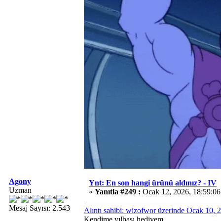
Agony
Ynt: En son hangi ürünü aldınız? - IV
Uzman
«
Yanıtla #249 :
Ocak 12, 2026, 18:59:0
Mesaj Sayısı: 2.543
Alıntı sahibi: wizofwor üzerinde Ocak 10,
Kendime yılbaşı hediyem.