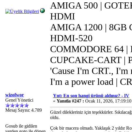
AMIGA 500 | GOTEK 
HDMI
AMIGA 1200 | 8GB CF
HDMI-520
COMMODORE 64 | IR
CUPCAKE-CART | Pi 
'Cause I'm CRT., I'm r
I'm a power load | C
wizofwor
Ynt: En son hangi ürünü aldınız? - IV
Genel Yönetici
«
Yanıtla #247 :
Ocak 11, 2026, 17:19:10
Mesaj Sayısı: 4.789
Güzel dilekleriniz için teşekkürler. Sıkıla
oldu.
Gosub ile gidilen
Çok bir macera olmadı. Yaklaşık 2 yıldır 
yerden goto ile dönen