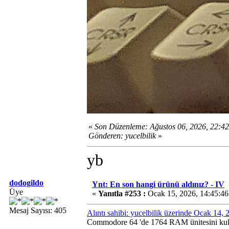
«
Son Düzenleme: Ağustos 06, 2026, 22:4
Gönderen: yucelbilik
»
yb
dodogildo
Ynt: En son hangi ürünü aldınız? - IV
Üye
«
Yanıtla #253 :
Ocak 15, 2026, 14:45:4
Mesaj Sayısı: 405
Alıntı sahibi: yucelbilik üzerinde Ocak 14,
Commodore 64 'de 1764 RAM ünitesini kull