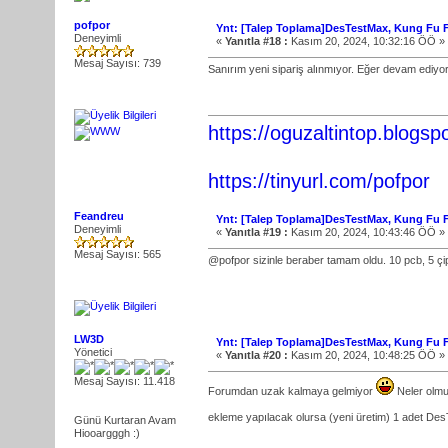
pofpor
Ynt: [Talep Toplama]DesTestMax, Kung Fu Fl
Deneyimli
«
Yanıtla #18 :
Kasım 20, 2024, 10:32:16 ÖÖ »
Mesaj Sayısı: 739
Sanırım yeni sipariş alınmıyor. Eğer devam ediyor
https://oguzaltintop.blogsp
https://tinyurl.com/pofpor
Feandreu
Ynt: [Talep Toplama]DesTestMax, Kung Fu Fl
Deneyimli
«
Yanıtla #19 :
Kasım 20, 2024, 10:43:46 ÖÖ »
Mesaj Sayısı: 565
@pofpor sizinle beraber tamam oldu. 10 pcb, 5 çi
LW3D
Ynt: [Talep Toplama]DesTestMax, Kung Fu Fl
Yönetici
«
Yanıtla #20 :
Kasım 20, 2024, 10:48:25 ÖÖ »
Mesaj Sayısı: 11.418
Forumdan uzak kalmaya gelmiyor
Neler olm
ekleme yapılacak olursa (yeni üretim) 1 adet De
Günü Kurtaran Avam
Hiooargggh :)