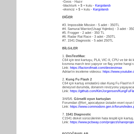
-Geos - Hazır
-blackturk + $ + kutu -
Kargolandı
-ekenciz + $ + kutu -
Kargolandı
DİĞER
#3. Impossible Mission - 5 adet - 350TL
#4. Samurai Warrior(Usagi Yojimbo) - 3 adet - 35
#5. Frogger - 2 adet - 350 TL
#6. Radar Rat Race - 3 adet - 250TL
#7. 1541 Diagnostic - 5 adet 250TL
BİLGiLER
1.
DesTestMax
:
C64 için test kartuşu, PLA, VIC-II, CPU ve bir-iki 
kısmına march test yapıyor ve flaş yerine hangi r
Link:
https://factorofmatt.com/destestmax
Adrian'ın inceleme videosu:
https://www.youtube
2.
Kung Fu Flash 2
C64 için kartuş emülatörü olan Kung Fu Flash'ın 
deneysel durumda, donanım revizyonu yaşayacağı
Link:
https://github.com/KimJorgensen/KungFuFl
3/4/5/6.
Görselli oyun kartuşları
Forumdan @fort_apocalypse üstadın eseri oyun kar
Link:
https://www.commodore.gen.tr/forum/index
7.
1541 Diagnostic
C1541 disket sürücülerinin hata tespiti için kartuş.
Link:
https://www.pcbway.com/project/sharepr
FOTOĞRAFLAR