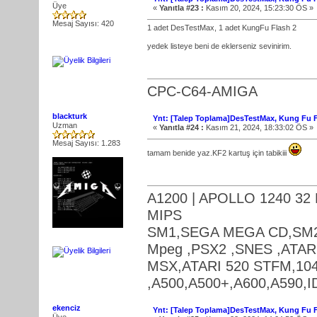
Üye
«
Yanıtla #23 :
Kasım 20, 2024, 15:23:30 ÖS »
Mesaj Sayısı: 420
1 adet DesTestMax, 1 adet KungFu Flash 2
yedek listeye beni de eklerseniz sevinirim.
CPC-C64-AMIGA
blackturk
Ynt: [Talep Toplama]DesTestMax, Kung Fu Fl
Uzman
«
Yanıtla #24 :
Kasım 21, 2024, 18:33:02 ÖS »
Mesaj Sayısı: 1.283
tamam benide yaz.KF2 kartuş için tabikiii
A1200 | APOLLO 1240 32
MIPS
SM1,SEGA MEGA CD,SM2,S
Mpeg ,PSX2 ,SNES ,ATA
MSX,ATARI 520 STFM,104
,A500,A500+,A600,A590,
ekenciz
Ynt: [Talep Toplama]DesTestMax, Kung Fu Fl