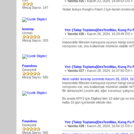
Üye
«
Yanıtla #25 :
Kasım 22, 2024, 14:04:53 ÖS »
Mesaj Sayısı: 147
Yedek listeye KungFu Flash 2 için benim ismimi de
leventp
Ynt: [Talep Toplama]DesTestMax, Kung Fu Fl
Uzman
«
Yanıtla #26 :
Kasım 26, 2024, 16:29:49 ÖS »
Mesaj Sayısı: 203
Impossible Mission kartuşuna oyunun hangi sürüm
versiyonu var, onu kullanmak mümkün olabilir mi?
Feandreu
Ynt: [Talep Toplama]DesTestMax, Kung Fu Fl
Deneyimli
«
Yanıtla #27 :
Kasım 26, 2024, 16:37:50 ÖS »
Mesaj Sayısı: 565
Alıntı sahibi: leventp üzerinde Kasım 26, 2024, 1
Impossible Mission kartuşuna oyunun hangi sürüm
versiyonu var, onu kullanmak mümkün olabilir mi?
Bir deneyeyim Levent abi, eğer sorunsuz çalışırsa 
Bu arada KFF2 için Digikey'den 10 adet çip ve kü
hafta-10 gün içerisinde elimde olur.
Feandreu
Ynt: [Talep Toplama]DesTestMax, Kung Fu Fl
Deneyimli
«
Yanıtla #28 :
Kasım 26, 2024, 16:54:15 ÖS »
Mesaj Sayısı: 565