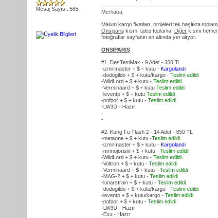
Mesaj Sayısı: 565
Merhaba,
Malum kargo fiyatları, projeleri tek başlıkta topl
Önsipariş
kısmı talep toplama,
Diğer
kısmı hemen m
fotoğraflar sayfanın en altında yer alıyor.
ÖNSİPARİŞ
#1. DesTestMax - 9 Adet - 350 TL
-izmirmaster + $ + kutu -
Kargolandı
-dodogildo + $ + kutu/kargo -
Teslim edildi
-WildLord + $ + kutu -
Teslim edildi
-Verminaard + $ + kutu
Teslim edildi
-leventp + $ + kutu
Teslim edildi
-pofpor + $ + kutu -
Teslim edildi
-LW3D - Hazır
-
-
#2. Kung Fu Flash 2 - 14 Adet - 850 TL
-metaone + $ + kutu -
Teslim edildi
-izmirmaster + $ + kutu -
Kargolandı
-mrmojorisin + $ + kutu -
Teslim edildi
-WildLord + $ + kutu -
Teslim edildi
-Voltron + $ + kutu -
Teslim edildi
-Verminaard + $ + kutu -
Teslim edildi
-MAG-2 + $ + kutu -
Teslim edildi
-lunarstrain + $ + kutu -
Teslim edildi
-dodogildo + $ + kutu/kargo -
Teslim edildi
-leventp + $ + kutu/kargo -
Teslim edildi
-pofpor + $ + kutu -
Teslim edildi
-LW3D - Hazır
-Exu - Hazır