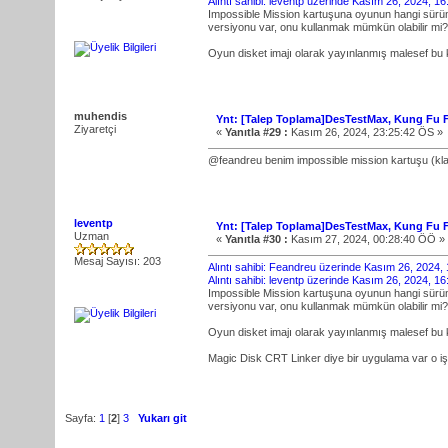
Alıntı sahibi: leventp üzerinde Kasım 26, 2024, 1
Impossible Mission kartuşuna oyunun hangi sürüm
versiyonu var, onu kullanmak mümkün olabilir mi?
Oyun disket imajı olarak yayınlanmış malesef bu
muhendis
Ynt: [Talep Toplama]DesTestMax, Kung Fu Fl
Ziyaretçi
«
Yanıtla #29 :
Kasım 26, 2024, 23:25:42 ÖS »
@feandreu benim impossible mission kartuşu (kl
leventp
Ynt: [Talep Toplama]DesTestMax, Kung Fu Fl
Uzman
«
Yanıtla #30 :
Kasım 27, 2024, 00:28:40 ÖÖ »
Mesaj Sayısı: 203
Alıntı sahibi: Feandreu üzerinde Kasım 26, 2024,
Alıntı sahibi: leventp üzerinde Kasım 26, 2024, 1
Impossible Mission kartuşuna oyunun hangi sürüm
versiyonu var, onu kullanmak mümkün olabilir mi?
Oyun disket imajı olarak yayınlanmış malesef bu
Magic Disk CRT Linker diye bir uygulama var o iş
Sayfa:
1
[
2
]
3
Yukarı git