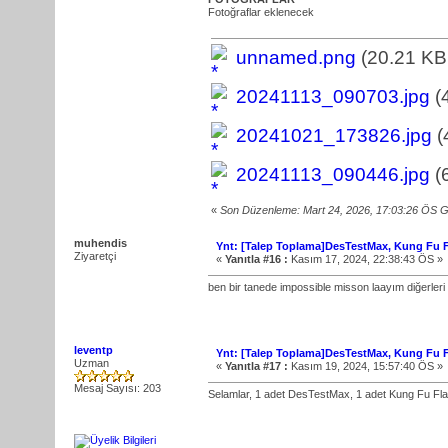
Fotoğraflar eklenecek
unnamed.png
(20.21 KB,
20241113_090703.jpg
(
20241021_173826.jpg
(
20241113_090446.jpg
(
«
Son Düzenleme: Mart 24, 2026, 17:03:26 ÖS 
muhendis
Ynt: [Talep Toplama]DesTestMax, Kung Fu Fl
Ziyaretçi
«
Yanıtla #16 :
Kasım 17, 2024, 22:38:43 ÖS »
ben bir tanede impossible misson laayım diğerleri
leventp
Ynt: [Talep Toplama]DesTestMax, Kung Fu Fl
Uzman
«
Yanıtla #17 :
Kasım 19, 2024, 15:57:40 ÖS »
Mesaj Sayısı: 203
Selamlar, 1 adet DesTestMax, 1 adet Kung Fu Fla