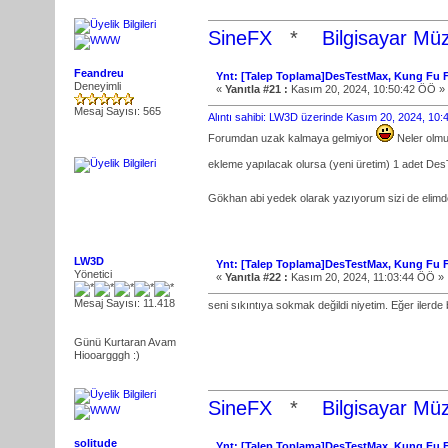
SineFX
*
Bilgisayar Mü
Feandreu
Ynt: [Talep Toplama]DesTestMax, Kung Fu Fl
Deneyimli
«
Yanıtla #21 :
Kasım 20, 2024, 10:50:42 ÖÖ »
Mesaj Sayısı: 565
Alıntı sahibi: LW3D üzerinde Kasım 20, 2024, 10
Forumdan uzak kalmaya gelmiyor
Neler olm
ekleme yapılacak olursa (yeni üretim) 1 adet De
Gökhan abi yedek olarak yazıyorum sizi de elimd
LW3D
Ynt: [Talep Toplama]DesTestMax, Kung Fu Fl
Yönetici
«
Yanıtla #22 :
Kasım 20, 2024, 11:03:44 ÖÖ »
Mesaj Sayısı: 11.418
seni sıkıntıya sokmak değildi niyetim. Eğer ilerde
Günü Kurtaran Avam
Hiooargggh :)
SineFX
*
Bilgisayar Mü
solitude
Ynt: [Talep Toplama]DesTestMax, Kung Fu Fl