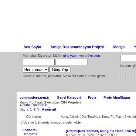
Ana Sayfa
Amiga Dokumantasyon Projesi
Medya
Y
Merhaba,
Ziyaretçi
. Lütfen
giriş yapın
veya
üye olun
.
insanın iç
Kullanıcı adınızı, parolanızı ve aktif kalma süresini giriniz
commodore.gen.tr
Genel Kategori
Proje
Proje Alım/Satım
Kung Fu Flash 2 ve diğer C64 Projeleri
« önceki
sonraki »
Sayfa:
1
[
2
]
3
Aşağı git
Gönderen
Konu: [Üretim]DesTestMax, Kung Fu Flash 2 ve diğ
0 Üye ve 1 Ziyaretçi konuyu incelemekte.
Feandreu
[Üretim]DesTestMax, Kung Fu Flash 2 ve diğ
Deneyimli
«
:
Kasım 13, 2024, 07:42:42 ÖÖ »