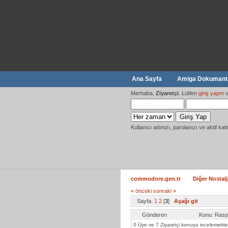
Ana Sayfa
Amiga Dokumanta
Merhaba,
Ziyaretçi
. Lütfen
giriş yapın
v
Kullanıcı adınızı, parolanızı ve aktif kal
commodore.gen.tr
Diğer Nostalj
« önceki
sonraki »
Sayfa:
1
2
[
3
]
Aşağı git
Gönderen
Konu: Rasp
0 Üye ve 7 Ziyaretçi konuyu incelemekte