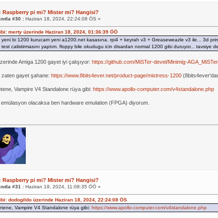
: Raspberry pi mi? Mister mi? Hangisi?
nıtla #30 :
Haziran 18, 2024, 22:24:08 ÖS »
hibi: merty üzerinde Haziran 18, 2024, 01:36:39 ÖÖ
 yeni bi 1200 kurucam yeni a1200.net kasasına. rpi4 + keyrah v3 + Greaseweazle v3 ile... 3d prin
 test calistirmasını yaptım. floppy bile okudugu icin disardan normal 1200 gibi duruyor... tavsiye d
erinde Amiga 1200 gayet iyi çalışıyor:
https://github.com/MiSTer-devel/Minimig-AGA_MiSTer
 zaten gayet şahane:
https://www.8bits4ever.net/product-page/mistress-1200
(8bits4ever'da
etene, Vampire V4 Standalone rüya gibi:
https://www.apollo-computer.com/v4standalone.php
lla emülasyon olacaksa ben hardware emulation (FPGA) diyorum.
: Raspberry pi mi? Mister mi? Hangisi?
nıtla #31 :
Haziran 19, 2024, 11:08:35 ÖÖ »
hibi: dodogildo üzerinde Haziran 18, 2024, 22:24:08 ÖS
etene, Vampire V4 Standalone rüya gibi:
https://www.apollo-computer.com/v4standalone.php