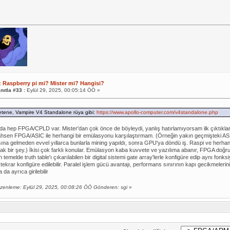
: Raspberry pi mi? Mister mi? Hangisi?
nıtla #33 :
Eylül 29, 2025, 00:05:14 ÖÖ »
etene, Vampire V4 Standalone rüya gibi:
https://www.apollo-computer.com/v4standalone.php
da hep FPGA/CPLD var. Mister'dan çok önce de böyleydi, yanlış hatırlamıyorsam ilk çıktıkları
ahsen FPGA/ASIC ile herhangi bir emülasyonu karşılaştırmam. (Örneğin yakın geçmişteki ASI
na gelmeden evvel yıllarca bunlarla mining yapıldı, sonra GPU'ya döndü iş. Raspi ve herhan
k bir şey.) İkisi çok farklı konular. Emülasyon kaba kuvvete ve yazılıma abanır, FPGA doğr
 temelde truth table'ı çıkarılabilen bir digital sistemi gate array'lerle konfigüre edip aynı fonk
tekrar konfigüre edilebilir. Paralel işlem gücü avantajı, performans sınırının kapı gecikmelerini
 da ayrıca girilebilir
zenleme: Eylül 29, 2025, 00:08:26 ÖÖ Gönderen: sgi
»