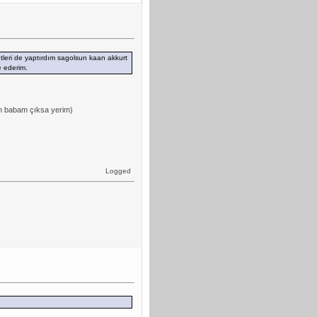
tleri de yaptırdım sagolsun kaan akkurt
e ederim.
n babam çıksa yerim)
Logged