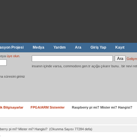
syon Projesi
Medya
Yardım
Ara
Giriş Yap
Kayıt
eya
üye olun
.
Gelişm
insanın içinde varsa, commodore.gen.tr açığa çıkarır bunu.. bir nevi ret
ma süresini giriniz
ik Bilgisayarlar
FPGA/ARM Sistemler
Raspberry pi mi? Mister mi? Hangisi?
berry pi mi? Mister mi? Hangisi? (Okunma Sayısı 77284 defa)
.