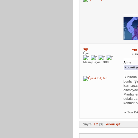
sgi
Ynt
Üye
«
Ya
Mesaj Sayısı: 398
Alıntı
Kudreti y
Bunlarda 
bunlar. Ş
karmaşası
olamayaca
Mantığı en
defalarca 
konularına
«
Son Dü
Sayfa:
1
2
[
3
]
Yukarı git