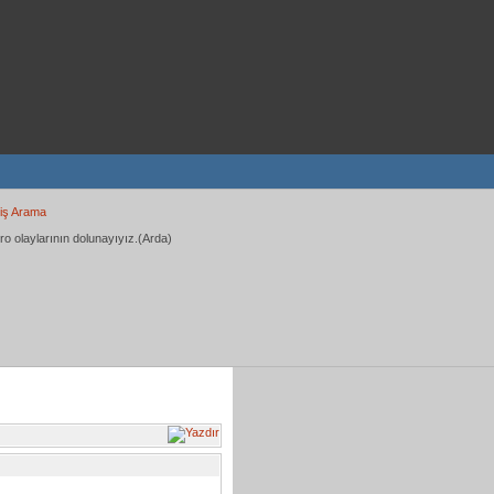
iş Arama
ro olaylarının dolunayıyız.(Arda)