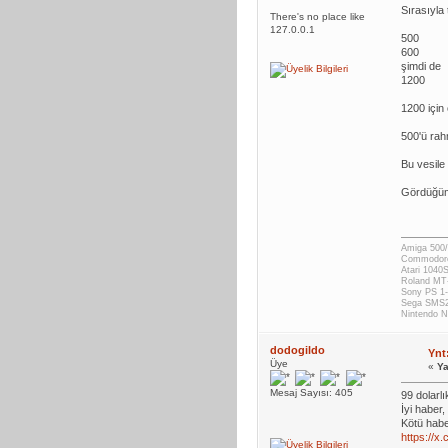
Sırasıyla
There's no place like
127.0.0.1
500
600
şimdi de
1200
1200 için 
500'ü rah
Bu vesile 
Gördüğüm 
Amiga 500/
Commodor
Atari 1040
Roland MT
Sony PS 1-
Sega SMS
Nintendo
dodogildo
Ynt
Üye
«
Ya
Mesaj Sayısı: 405
99 dolarlı
İyi haber
Kötü habe
https://x