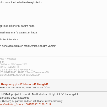
 tüm vampirleri edindim deneyimledim.
çıkınca diğerlerini sattım hatta.
metli mathman'e satmıştım hatta.
ile ismini analım.
deneyimlediğim en stabil Amiga sanırım vampir
500+/1200/4000
e 64
STe/Falcon 030/Jaguar/2600
-32 Rev.A&B/SC-88
2-3-4-5/PSP/PVM 9"/TV 9"/TV 11"
2FR/MD1FR/MD1JP/MD2/Saturn/Dreamcast/GG
 NES/SNES/DMG/GBC/GBP/GBA/GBASP
: Raspberry pi mi? Mister mi? Hangisi?
nıtla #32 :
Haziran 21, 2024, 10:17:59 ÖÖ »
k MiSTeR projesinin mucidi Taki Udon’dan bir iyi bir kötü haber geldi.
, daha bile ucuz olacakmış.
r (bence) ilk partide sadece 2000 adet üreteceklermiş:
.com/takiudon_/status/1801578381613613111