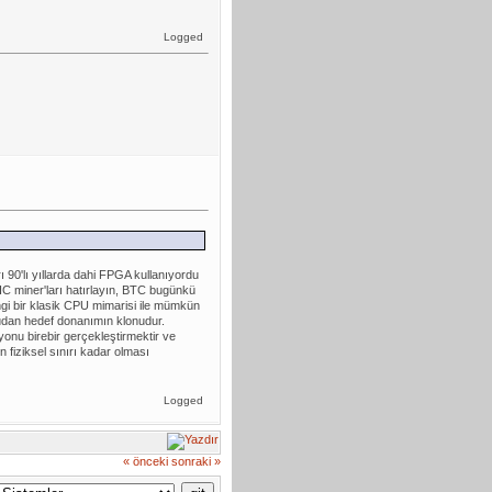
Logged
 90'lı yıllarda dahi FPGA kullanıyordu
C miner'ları hatırlayın, BTC bugünkü
gi bir klasik CPU mimarisi ile mümkün
udan hedef donanımın klonudur.
siyonu birebir gerçekleştirmektir ve
n fiziksel sınırı kadar olması
Logged
« önceki
sonraki »