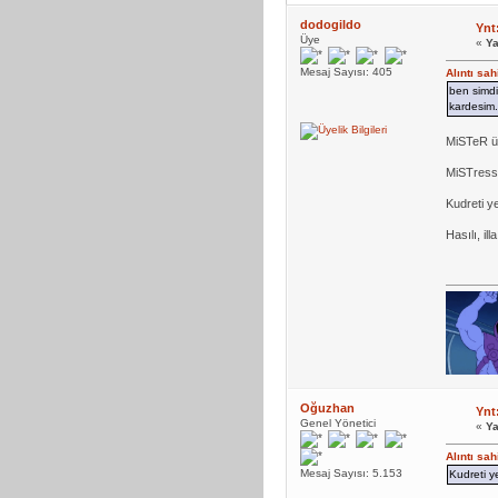
dodogildo
Ynt
Üye
«
Ya
Mesaj Sayısı: 405
Alıntı sa
ben simdi
kardesim.
MiSTeR üz
MiSTress
Kudreti y
Hasılı, i
Oğuzhan
Ynt
Genel Yönetici
«
Ya
Alıntı sa
Mesaj Sayısı: 5.153
Kudreti y