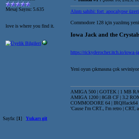
Mesaj Sayısı: 5.635
Alıntı sahibi: fort_apocalypse üze
Commodore 128 için yazılmış yeni
love is where you find it.
Iowa Jack and the Crysta
https://rickyderocher.itch.io/iowa
Yeni oyun çıkmasına çok seviniyoru
AMIGA 500 | GOTEK | 1 MB RAM
AMIGA 1200 | 8GB CF | 3.2 ROM
COMMODORE 64 | IRQHack64 | K
'Cause I'm CRT., I'm retro | CRT, a
Sayfa: [
1
]
Yukarı git