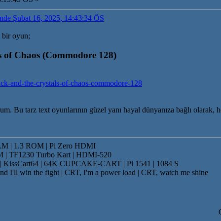
rinde Şubat 16, 2025, 14:43:34 ÖS
 bir oyun;
ls of Chaos (Commodore 128)
-jack-and-the-crystals-of-chaos-commodore-128
m. Bu tarz text oyunlarının güzel yanı hayal dünyanıza bağlı olarak, 
 | 1.3 ROM | Pi Zero HDMI
 | TF1230 Turbo Kart | HDMI-520
issCart64 | 64K CUPCAKE-CART | Pi 1541 | 1084 S
nd I'll win the fight | CRT, I'm a power load | CRT, watch me shine