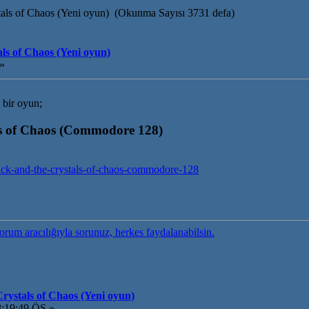
als of Chaos (Yeni oyun) (Okunma Sayısı 3731 defa)
ls of Chaos (Yeni oyun)
 »
 bir oyun;
ls of Chaos (Commodore 128)
-jack-and-the-crystals-of-chaos-commodore-128
forum aracılığıyla sorunuz, herkes faydalanabilsin.
rystals of Chaos (Yeni oyun)
8:19:49 ÖS »