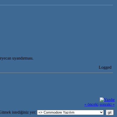
heyecan uyandırması.
Logged
« önceki
sonraki »
Gitmek istediğiniz yer: