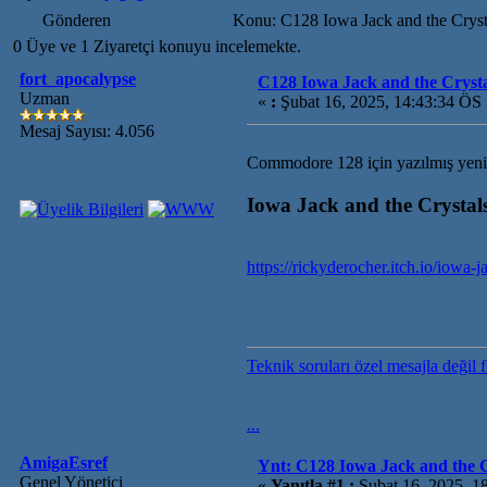
Gönderen
Konu: C128 Iowa Jack and the Cryst
0 Üye ve 1 Ziyaretçi konuyu incelemekte.
fort_apocalypse
C128 Iowa Jack and the Crysta
Uzman
«
:
Şubat 16, 2025, 14:43:34 ÖS
Mesaj Sayısı: 4.056
Commodore 128 için yazılmış yeni
Iowa Jack and the Crysta
https://rickyderocher.itch.io/iowa
Teknik soruları özel mesajla değil 
...
AmigaEsref
Ynt: C128 Iowa Jack and the C
Genel Yönetici
«
Yanıtla #1 :
Şubat 16, 2025, 1