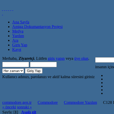
Ana Sayfa
Amiga Dokumantasyon Projesi
Medya
Yardım
Ara
Giriş Yap
Kayıt
Merhaba,
Ziyaretçi
. Lütfen
giriş yapın
veya
üye olun
.
insanın içi
Kullanıcı adınızı, parolanızı ve aktif kalma süresini giriniz
commodore.gen.tr
Commodore
Commodore Yazılım
C128 I
« önceki
sonraki »
Sayfa: [
1
]
Aşağı git