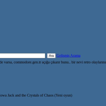
Gelişmiş Arama
nde varsa, commodore.gen.tr açığa çıkarır bunu.. bir nevi retro olayların
owa Jack and the Crystals of Chaos (Yeni oyun)