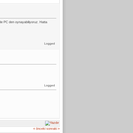
k de PC den oynayabiliyoruz. Hatta
Logged
Logged
« önceki
sonraki »