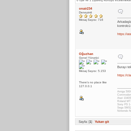
0 Üye ve 1 Ziyaretçi konuyu incelemekte
onair234
Deneyimli
Mesaj Sayısı: 716
Arkadaşlar
kontrolcü 
https://at
Oğuzhan
Genel Yönetici
Burayı te
Mesaj Sayısı: 5.153
https://c
There's no place like
127.0.0.1
Amiga 500/
Commodor
Atari 1040
Roland MT
Sony PS 1-
Sega SMS
Nintendo
Sayfa: [
1
]
Yukarı git