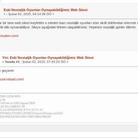
.
Eski Nostaljik Oyunları Oynayabildiğimiz Web Sitesi
«
:
Şubat 02, 2025, 04:14:38 ÖÖ »
 bir tane web sitesi keşfettim o siteden bazı nostaljik oyunları ister akıllı telefondan isterse
ile bile oynanabiliyor. Siteye aşağıdaki linkten ulaşabilirsiniz. Hepinize nostaljik günler dilerim.
arisalon.com/
Ynt: Eski Nostaljik Oyunları Oynayabildiğimiz Web Sitesi
«
Yanıtla #1 :
Şubat 02, 2025, 07:45:23 ÖÖ »
k geçerim
lassicreload.com/
500+/1200/4000
e 64
STe/Falcon 030/Jaguar/2600
-32 Rev.A&B/SC-88
2-3-4-5/PSP/PVM 9"/TV 9"/TV 11"
2FR/MD1FR/MD1JP/MD2/Saturn/Dreamcast/GG
 NES/SNES/DMG/GBC/GBP/GBA/GBASP