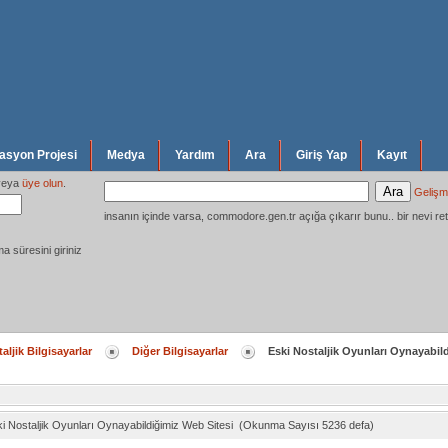
syon Projesi
Medya
Yardım
Ara
Giriş Yap
Kayıt
eya
üye olun
.
Gelişm
insanın içinde varsa, commodore.gen.tr açığa çıkarır bunu.. bir nevi ret
ma süresini giriniz
aljik Bilgisayarlar
Diğer Bilgisayarlar
Eski Nostaljik Oyunları Oynayabil
i Nostaljik Oyunları Oynayabildiğimiz Web Sitesi (Okunma Sayısı 5236 defa)