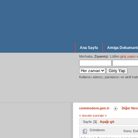
Ana Sayfa
Amiga Dokumanta
Merhaba,
Ziyaretçi
. Lütfen
giriş yapın
v
Kullanıcı adınızı, parolanızı ve aktif kal
commodore.gen.tr
Diğer Nost
« önceki
sonraki »
Sayfa: [
1
]
Aşağı git
Gönderen
Konu: Esk