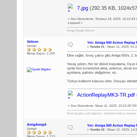
7.jpg
(292.35 KB, 1024x57
«
Son Düzenleme: Temmuz 18, 2025, 19:12:43 
Leppard
»
Amiga Repair Service
Voltron
Ynt: Amiga 500 Action Replay 
Uzman
«
Yanıtla #1 :
Nisan 11, 2025, 01:
Mesaj Sayısı: 2.205
Eline sağlık. İsveç çakısı gibi, Amiga 500'e, 2. bir
Yavaş çekim, Her tür disket kopyalama, Oyun kı
sprite font screenshot alma, antivirus, ekran 
açıklama, pal/ntsc değiştirme, vb...
Türkçe kullanım kılavuzu ekte. Dosyayı elimdek
ActionReplayMK3-TR.pdf
«
Son Düzenleme: Nisan 11, 2025, 15:21:00 ÖS
Metal grupları çok bağırıyor. haklıyken haksız duruma 
AmigAmigA
Ynt: Amiga 500 Action Replay 
Uzman
«
Yanıtla #2 :
Nisan 12, 2025, 14:
Mesaj Sayısı: 1.713