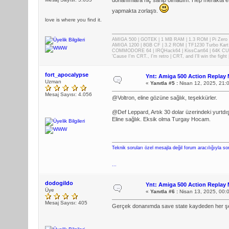
donanımlara hiç sahip olmadım. Hep merakta et
yapmakta zorlaştı.
love is where you find it.
AMIGA 500 | GOTEK | 1 MB RAM | 1.3 ROM | Pi Zer
AMIGA 1200 | 8GB CF | 3.2 ROM | TF1230 Turbo Kart
COMMODORE 64 | IRQHack64 | KissCart64 | 64K CUP
'Cause I'm CRT., I'm retro | CRT, and I'll win the fig
fort_apocalypse
Ynt: Amiga 500 Action Replay 
Uzman
«
Yanıtla #5 :
Nisan 12, 2025, 21:
Mesaj Sayısı: 4.056
@Voltron, eline gözüne sağlık, teşekkürler.
@Def Leppard, Artık 30 dolar üzerindeki yurtdışı 
Eline sağlık. Eksik olma Turgay Hocam.
Teknik soruları özel mesajla değil forum aracılığıyla so
...
dodogildo
Ynt: Amiga 500 Action Replay 
Üye
«
Yanıtla #6 :
Nisan 13, 2025, 00:
Mesaj Sayısı: 405
Gerçek donanımda save state kaydeden her şey