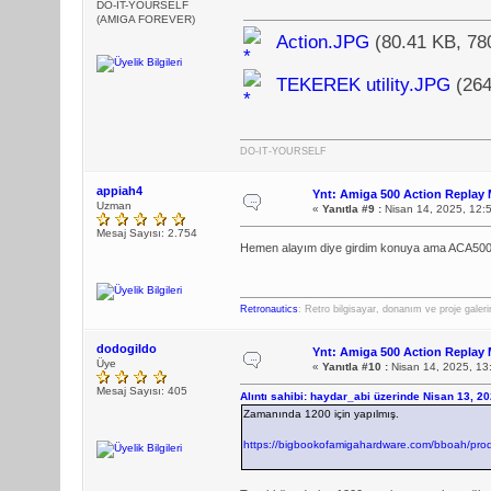
DO-IT-YOURSELF
(AMIGA FOREVER)
Action.JPG
(80.41 KB, 78
TEKEREK utility.JPG
(264
DO-IT-YOURSELF
appiah4
Ynt: Amiga 500 Action Replay 
Uzman
«
Yanıtla #9 :
Nisan 14, 2025, 12:
Mesaj Sayısı: 2.754
Hemen alayım diye girdim konuya ama ACA500Pl
Retronautics
: Retro bilgisayar, donanım ve proje galer
dodogildo
Ynt: Amiga 500 Action Replay 
Üye
«
Yanıtla #10 :
Nisan 14, 2025, 13
Mesaj Sayısı: 405
Alıntı sahibi: haydar_abi üzerinde Nisan 13, 2
Zamanında 1200 için yapılmış.
https://bigbookofamigahardware.com/bboah/pro