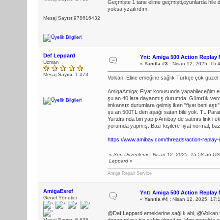
Geçmişte 1 tane elime geçmişti,oyunlarda hile 
yoksa yzaılırdım.
Mesaj Sayısı:978616432
Def Leppard
Ynt: Amiga 500 Action Replay 
Uzman
«
Yanıtla #3 :
Nisan 12, 2025, 15:
Mesaj Sayısı: 1.373
Volkan; Eline emeğine sağlık Türkçe çok güzel
AmigaAmiga; Fiyat konusunda yapabileceğim en iy
şu an 40 lara dayanmış durumda. Gümrük vergil
imkansız durumlara gelmiş iken "fiyat beni aştı
şu an 500TL den aşağı satan bile yok. TL Paranın
Yurtdışında biri yapıp Amibay de satmış link i ek
yorumda yapmış. Bazı kişilere fiyat normal, bazıl
https://www.amibay.com/threads/action-replay-i
«
Son Düzenleme: Nisan 12, 2025, 15:58:56 ÖS
Leppard
»
Amiga Repair Service
AmigaEsref
Ynt: Amiga 500 Action Replay 
Genel Yönetici
«
Yanıtla #4 :
Nisan 12, 2025, 17:
@Def Leppard emeklerine sağlık abi, @Volkan tr
Mesaj Sayısı: 5.635