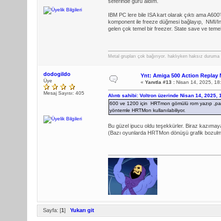
seferinde guru aldım.
IBM PC lere bile ISA kart olarak çıktı ama A6
komponent ile freeze düğmesi bağlayıp, NMI/In
gelen çok temel bir freezer. State save ve temel
Metal grupları çok bağırıyor. haklıyken haksız duruma 
dodogildo
Ynt: Amiga 500 Action Replay 
Üye
«
Yanıtla #13 :
Nisan 14, 2025, 18
Mesaj Sayısı: 405
Alıntı sahibi: Voltron üzerinde Nisan 14, 2025,
600 ve 1200 için HRTmon gömülü rom yazıp ,paula
yöntemle HRTMon kullanılabiliyor.
Bu güzel ipucu oldu teşekkürler. Biraz kazım
(Bazı oyunlarda HRTMon dönüşü grafik bozulma
Sayfa: [
1
]
Yukarı git