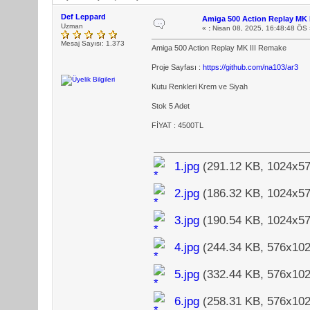
Def Leppard
Amiga 500 Action Replay MK 
Uzman
«
:
Nisan 08, 2025, 16:48:48 ÖS 
Mesaj Sayısı: 1.373
Amiga 500 Action Replay MK III Remake
Proje Sayfası :
https://github.com/na103/ar3
Kutu Renkleri Krem ve Siyah
Stok 5 Adet
FİYAT : 4500TL
1.jpg
(291.12 KB, 1024x57
2.jpg
(186.32 KB, 1024x57
3.jpg
(190.54 KB, 1024x57
4.jpg
(244.34 KB, 576x102
5.jpg
(332.44 KB, 576x102
6.jpg
(258.31 KB, 576x102