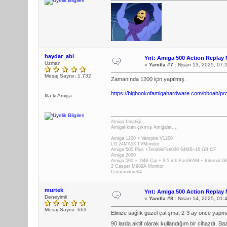
haydar_abi
Ynt: Amiga 500 Action Replay 
Uzman
«
Yanıtla #7 :
Nisan 13, 2025, 07:
Mesaj Sayısı: 1.732
Zamanında 1200 için yapılmış.
https://bigbookofamigahardware.com/bboah/pr
İlla ki Amiga
Amiga fanatiği....
Amigalıktan çıkmış Amigalar....
Amiga 1200 + Vampire V1200
LG 24MA53 TVMonitör
Amiga 500 Plus +TerribleFire030 64MB+16 GB CF
Amiga 2000
Amiga 500 + 1MB Çip + 9.5 mb FastRAM + Internal
2 Casper M989A Monitor
Commodore64
murtek
Ynt: Amiga 500 Action Replay 
Deneyimli
«
Yanıtla #8 :
Nisan 14, 2025, 01:
Mesaj Sayısı: 663
Elinize sağlık güzel çalışma, 2-3 ay önce yapm
90 larda aktif olarak kullandığım bir cihazdı. Bazı