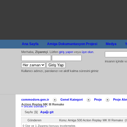
Ana Sayfa
Amiga Dokumantasyon Projesi
Medya
Y
Merhaba,
Ziyaretçi
. Lütfen
giriş yapın
veya
üye olun
.
insanın içinde v
Kullanıcı adınızı, parolanızı ve aktif kalma süresini giriniz
commodore.gen.tr
Genel Kategori
Proje
Proje Alı
Action Replay MK III Remake
« önceki
sonraki »
Sayfa: [
1
]
Aşağı git
Gönderen
Konu: Amiga 500 Action Replay MK III Remake (
0 Üye ve 1 Ziyaretçi konuyu incelemekte.