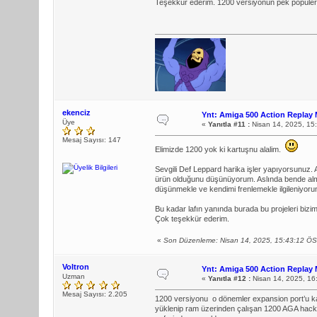
Teşekkür ederim. 1200 versiyonun pek popüler
ekenciz
Ynt: Amiga 500 Action Replay 
Üye
«
Yanıtla #11 :
Nisan 14, 2025, 15
Mesaj Sayısı: 147
Elimizde 1200 yok ki kartuşnu alalim.
Sevgili Def Leppard harika işler yapıyorsunuz. 
ürün olduğunu düşünüyorum. Aslında bende alma
düşünmekle ve kendimi frenlemekle ilgileniyoru
Bu kadar lafın yanında burada bu projeleri bizi
Çok teşekkür ederim.
«
Son Düzenleme: Nisan 14, 2025, 15:43:12 ÖS
Voltron
Ynt: Amiga 500 Action Replay 
Uzman
«
Yanıtla #12 :
Nisan 14, 2025, 16
Mesaj Sayısı: 2.205
1200 versiyonu o dönemler expansion port’u kap
yüklenip ram üzerinden çalışan 1200 AGA hack’