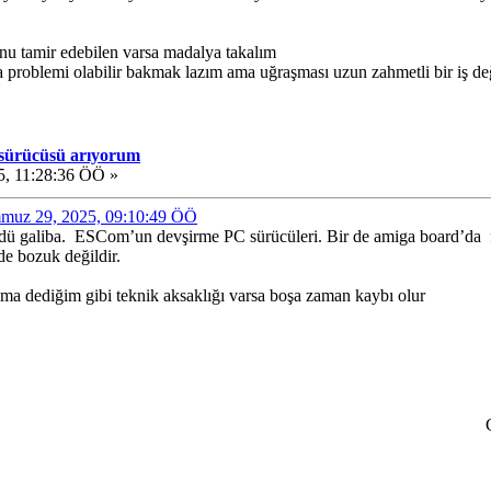
 Onu tamir edebilen varsa madalya takalım
 problemi olabilir bakmak lazım ama uğraşması uzun zahmetli bir iş de
 sürücüsü arıyorum
, 11:28:36 ÖÖ »
emmuz 29, 2025, 09:10:49 ÖÖ
ü galiba. ESCom’un devşirme PC sürücüleri. Bir de amiga board’da flo
 de bozuk değildir.
ma dediğim gibi teknik aksaklığı varsa boşa zaman kaybı olur