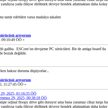
 yandıysa yada ölüyse diriltmek deveye hendek atlatmaktan daha kolay o
 Onu tamir edebilen varsa madalya takalım
 sürücüsü arıyorum
 09:10:49 ÖÖ »
ü galiba. ESCom’un devşirme PC sürücüleri. Bir de amiga board’da flo
 de bozuk değildir.
ıyken haksız duruma düşüyorlar...
 sürücüsü arıyorum
, 11:27:45 ÖÖ »
z 29, 2025, 01:16:35 ÖÖ
 Temmuz 29, 2025, 00:38:18 ÖÖ
nüşte orjinal floopy drive gibi duruyor ama bana yaramaz cihaz turşu ba
 yandıysa yada ölüyse diriltmek deveye hendek atlatmaktan daha kolay o