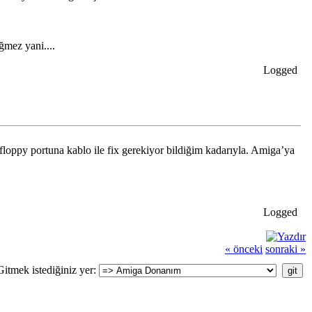
ğmez yani....
Logged
ppy portuna kablo ile fix gerekiyor bildiğim kadarıyla. Amiga’ya
Logged
« önceki
sonraki »
Gitmek istediğiniz yer: