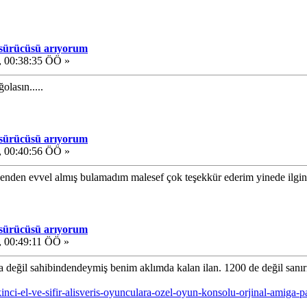
 sürücüsü arıyorum
 00:38:35 ÖÖ »
lasın.....
 sürücüsü arıyorum
 00:40:56 ÖÖ »
enden evvel almış bulamadım malesef çok teşekkür ederim yinede ilgin i
 sürücüsü arıyorum
 00:49:11 ÖÖ »
a değil sahibindendeymiş benim aklımda kalan ilan. 1200 de değil sanır
kinci-el-ve-sifir-alisveris-oyunculara-ozel-oyun-konsolu-orjinal-amig