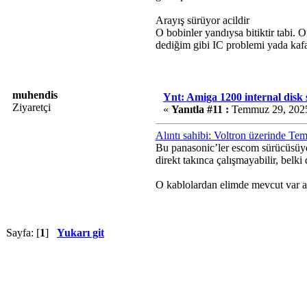
Arayış sürüyor acildir
O bobinler yandıysa bitiktir tabi.
dediğim gibi IC problemi yada kafa
muhendis
Ynt: Amiga 1200 internal disk
Ziyaretçi
«
Yanıtla #11 :
Temmuz 29, 2025
Alıntı sahibi: Voltron üzerinde T
Bu panasonic’ler escom sürücüsüyd
direkt takınca çalışmayabilir, belki
O kablolardan elimde mevcut var a
Sayfa: [
1
]
Yukarı git