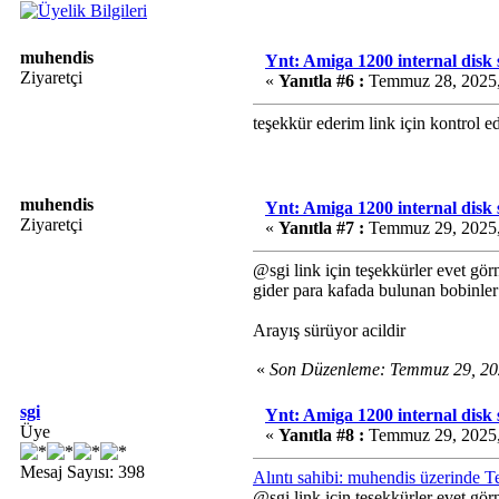
muhendis
Ynt: Amiga 1200 internal disk
Ziyaretçi
«
Yanıtla #6 :
Temmuz 28, 2025,
teşekkür ederim link için kontrol
muhendis
Ynt: Amiga 1200 internal disk
Ziyaretçi
«
Yanıtla #7 :
Temmuz 29, 2025,
@sgi link için teşekkürler evet gör
gider para kafada bulunan bobinler
Arayış sürüyor acildir
«
Son Düzenleme: Temmuz 29, 20
sgi
Ynt: Amiga 1200 internal disk
Üye
«
Yanıtla #8 :
Temmuz 29, 2025,
Mesaj Sayısı: 398
Alıntı sahibi: muhendis üzerinde
@sgi link için teşekkürler evet gör