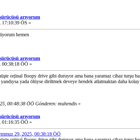
 sürücüsü arıyorum
 17:10:39 ÖS »
 ediyorum hemen
 sürücüsü arıyorum
 00:38:18 ÖÖ »
nüşte orjinal floopy drive gibi duruyor ama bana yaramaz cihaz turşu ba
 yandıysa yada ölüyse diriltmek deveye hendek atlatmaktan daha kolay o
25, 00:48:38 ÖÖ Gönderen: muhendis
»
 sürücüsü arıyorum
 01:16:35 ÖÖ »
 Temmuz 29, 2025, 00:38:18 ÖÖ
nüşte orjinal floopy drive gibi duruyor ama bana yaramaz cihaz turşu ba