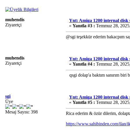
muhendis
Ynt: Amiga 1200 internal disk
Ziyaretçi
«
Yanıtla #3 :
Temmuz 28, 2025,
@sgi teşekkür ederim bakacpım sağo
muhendis
Ynt: Amiga 1200 internal disk
Ziyaretçi
«
Yanıtla #4 :
Temmuz 28, 2025,
qsgi dolap'a baktım sanırım biri b
sgi
Ynt: Amiga 1200 internal disk
Üye
«
Yanıtla #5 :
Temmuz 28, 2025,
Mesaj Sayısı: 398
Rica ederim & özür dilerim, dolapt
https://www.sahibinden.com/ilan/i