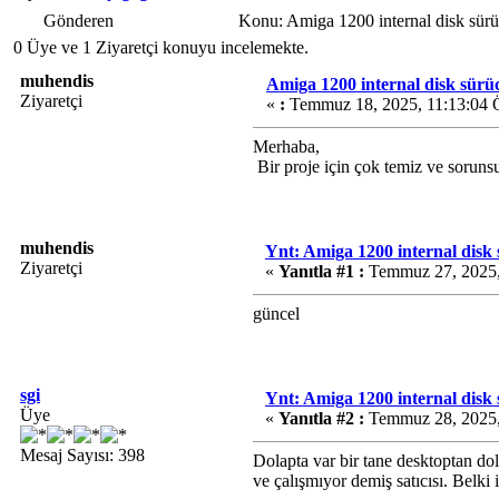
Gönderen
Konu: Amiga 1200 internal disk sür
0 Üye ve 1 Ziyaretçi konuyu incelemekte.
muhendis
Amiga 1200 internal disk sür
Ziyaretçi
«
:
Temmuz 18, 2025, 11:13:04
Merhaba,
Bir proje için çok temiz ve soruns
muhendis
Ynt: Amiga 1200 internal disk
Ziyaretçi
«
Yanıtla #1 :
Temmuz 27, 2025,
güncel
sgi
Ynt: Amiga 1200 internal disk
Üye
«
Yanıtla #2 :
Temmuz 28, 2025,
Mesaj Sayısı: 398
Dolapta var bir tane desktoptan do
ve çalışmıyor demiş satıcısı. Belki i