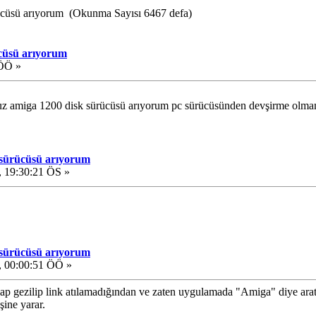
ücüsü arıyorum (Okunma Sayısı 6467 defa)
ücüsü arıyorum
 ÖÖ »
uz amiga 1200 disk sürücüsü arıyorum pc sürücüsünden devşirme olmamss
 sürücüsü arıyorum
 19:30:21 ÖS »
 sürücüsü arıyorum
 00:00:51 ÖÖ »
lap gezilip link atılamadığından ve zaten uygulamada "Amiga" diye aratı
şine yarar.