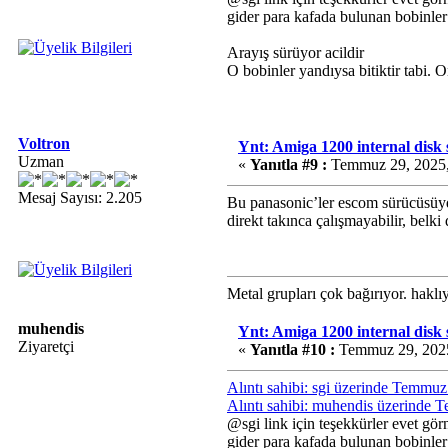
gider para kafada bulunan bobinler
Arayış sürüyor acildir
O bobinler yandıysa bitiktir tabi.
Voltron
Ynt: Amiga 1200 internal disk
Uzman
«
Yanıtla #9 :
Temmuz 29, 2025,
Mesaj Sayısı: 2.205
Bu panasonic’ler escom sürücüsüyd
direkt takınca çalışmayabilir, belki
Metal grupları çok bağırıyor. hakl
muhendis
Ynt: Amiga 1200 internal disk
Ziyaretçi
«
Yanıtla #10 :
Temmuz 29, 2025
Alıntı sahibi: sgi üzerinde Temmu
Alıntı sahibi: muhendis üzerinde
@sgi link için teşekkürler evet gör
gider para kafada bulunan bobinler