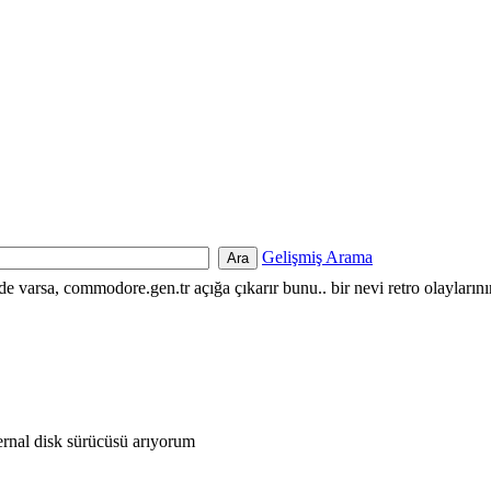
Gelişmiş Arama
nde varsa, commodore.gen.tr açığa çıkarır bunu.. bir nevi retro olayların
rnal disk sürücüsü arıyorum