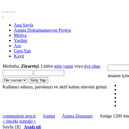
Ana Sayfa
Amiga Dokumantasyon Projesi
Medya
Yardım
Ara
Giriş Yap
Kayıt
Merhaba,
Ziyaretçi
. Lütfen
giriş yapın
veya
üye olun
.
insanın içi
Kullanıcı adınızı, parolanızı ve aktif kalma süresini giriniz
commodore.gen.tr
Amiga
Amiga Donanım
Amiga 1200 inte
« önceki
sonraki »
Sayfa: [
1
]
Aşağı git