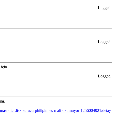
Logged
Logged
çin....
Logged
ım.
a-panasonic-disk-surucu-philipinnes-mali-okumuyor-1256004921/detay