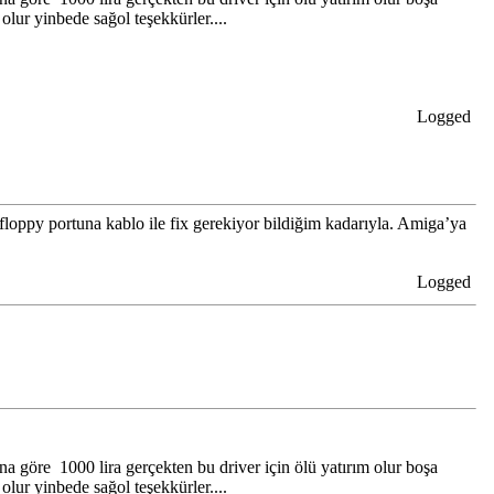
lur yinbede sağol teşekkürler....
Logged
ppy portuna kablo ile fix gerekiyor bildiğim kadarıyla. Amiga’ya
Logged
na göre 1000 lira gerçekten bu driver için ölü yatırım olur boşa
lur yinbede sağol teşekkürler....