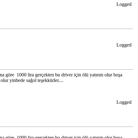
Logged
Logged
na göre 1000 lira gerçekten bu driver için ölü yatırım olur boşa
lur yinbede sağol teşekkürler....
Logged
na göre 1000 lira gerçekten bu driver için ölü yatırım olur boşa