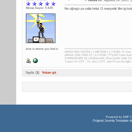
«
Yanıtla #5 :
Ağustos 14, 2025, 
Mesaj Sayısı: 5.635
Ne uğraştı ya valla helal. O manyetik film işi 
love is where you find it.
AMIGA 500 | GOTEK | 1 MB RAM | 1.3 ROM | Pi Zer
AMIGA 1200 | 8GB CF | 3.2 ROM | TF1230 Turbo Kart
COMMODORE 64 | IRQHack64 | KissCart64 | 64K CUP
'Cause I'm CRT., I'm retro | CRT, and I'll win the fig
Sayfa: [
1
]
Yukarı git
Powered by SMF 1
Original Joomla Template d