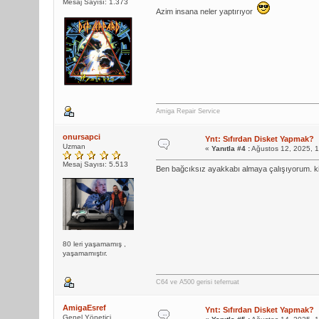
Mesaj Sayısı: 1.373
Azim insana neler yaptırıyor
Amiga Repair Service
onursapci
Ynt: Sıfırdan Disket Yapmak?
Uzman
«
Yanıtla #4 :
Ağustos 12, 2025, 
Mesaj Sayısı: 5.513
Ben bağcıksız ayakkabı almaya çalışıyorum. k
80 leri yaşamamış ,
yaşamamıştır.
C64 ve A500 gerisi teferruat
AmigaEsref
Ynt: Sıfırdan Disket Yapmak?
Genel Yönetici