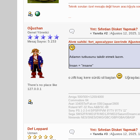
Teknik soruları özel mesajla değil forum aracılığıyla so
...
Oğuzhan
Ynt: Sıfırdan Disket Yapmak?
Genel Yönetici
«
Yanıtla #2 :
Ağustos 12, 2025, 
Mesaj Sayısı: 5.153
Alıntı sahibi: fort_apocalypse üzerinde Ağusto
Adamın tutkusunu takdir etmek lazım.
İnsan = "insane"
o zifti kaç kere sürdü sil baştan
Uğraşılaca
There's no place like
127.0.0.1
Amiga 500/500+/1200/4000
Commodore 64
Atari 1040STe/Falcon 030/Jaguar/2600
Roland MT-32 Rev.A&B/SC-88
Sony PS 1-2-3-4-5/PSP/PVM 9"/TV 9"/TV 11"
Sega SMS2FR/MD1FR/MD1JP/MD2/Saturn/Dreamca
Nintendo NES/SNES/DMG/GBC/GBP/GBA/GBASP
Def Leppard
Ynt: Sıfırdan Disket Yapmak?
Uzman
«
Yanıtla #3 :
Ağustos 12, 2025, 