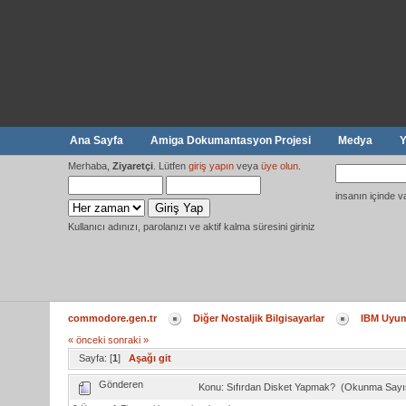
Ana Sayfa
Amiga Dokumantasyon Projesi
Medya
Y
Merhaba,
Ziyaretçi
. Lütfen
giriş yapın
veya
üye olun
.
insanın içinde v
Kullanıcı adınızı, parolanızı ve aktif kalma süresini giriniz
commodore.gen.tr
Diğer Nostaljik Bilgisayarlar
IBM Uyuml
« önceki
sonraki »
Sayfa: [
1
]
Aşağı git
Gönderen
Konu: Sıfırdan Disket Yapmak? (Okunma Sayıs