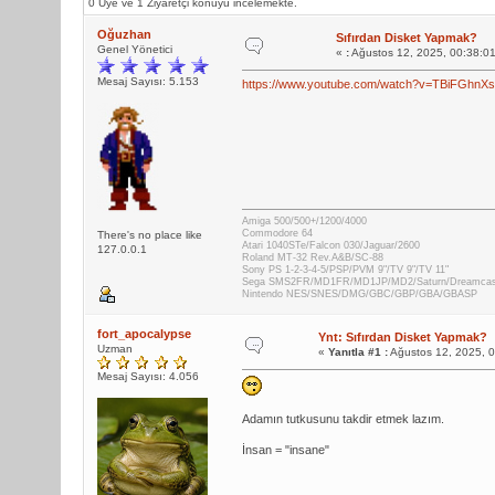
0 Üye ve 1 Ziyaretçi konuyu incelemekte.
Oğuzhan
Sıfırdan Disket Yapmak?
Genel Yönetici
«
:
Ağustos 12, 2025, 00:38:0
Mesaj Sayısı: 5.153
https://www.youtube.com/watch?v=TBiFGhnX
Amiga 500/500+/1200/4000
Commodore 64
There's no place like
Atari 1040STe/Falcon 030/Jaguar/2600
127.0.0.1
Roland MT-32 Rev.A&B/SC-88
Sony PS 1-2-3-4-5/PSP/PVM 9"/TV 9"/TV 11"
Sega SMS2FR/MD1FR/MD1JP/MD2/Saturn/Dreamca
Nintendo NES/SNES/DMG/GBC/GBP/GBA/GBASP
fort_apocalypse
Ynt: Sıfırdan Disket Yapmak?
Uzman
«
Yanıtla #1 :
Ağustos 12, 2025, 
Mesaj Sayısı: 4.056
Adamın tutkusunu takdir etmek lazım.
İnsan = "insane"