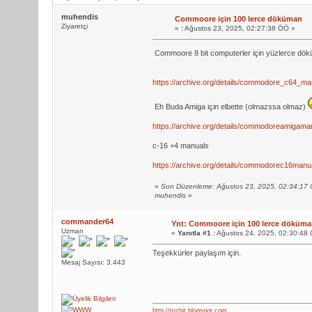
muhendis
Commoore için 100 lerce döküman
Ziyaretçi
«
:
Ağustos 23, 2025, 02:27:38 ÖÖ »
Commoore 8 bit computerler için yüzlerce dök
https://archive.org/details/commodore_c64_m
Eh Buda Amiga için elbette (olmazssa olmaz)
https://archive.org/details/commodoreamigama
c-16 +4 manuals
https://archive.org/details/commodorec16manu
«
Son Düzenleme: Ağustos 23, 2025, 02:34:17
muhendis
»
commander64
Ynt: Commoore için 100 lerce döküm
Uzman
«
Yanıtla #1 :
Ağustos 24, 2025, 02:30:48
Teşekkürler paylaşım için.
Mesaj Sayısı: 3.443
http://tozbit.blogspot.com