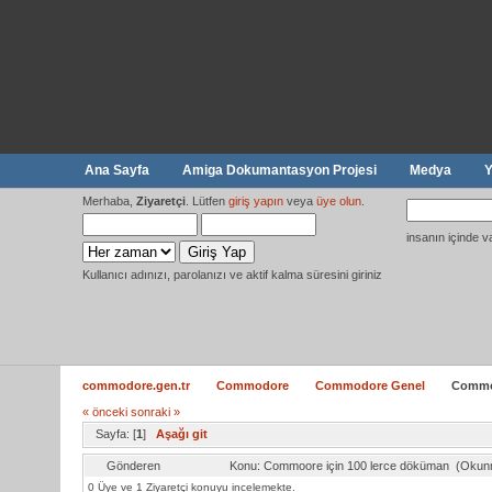
Ana Sayfa
Amiga Dokumantasyon Projesi
Medya
Y
Merhaba,
Ziyaretçi
. Lütfen
giriş yapın
veya
üye olun
.
insanın içinde v
Kullanıcı adınızı, parolanızı ve aktif kalma süresini giriniz
commodore.gen.tr
Commodore
Commodore Genel
Commoo
« önceki
sonraki »
Sayfa: [
1
]
Aşağı git
Gönderen
Konu: Commoore için 100 lerce döküman (Okunm
0 Üye ve 1 Ziyaretçi konuyu incelemekte.