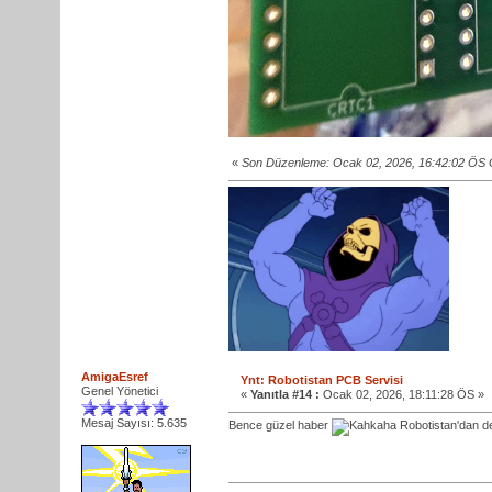
«
Son Düzenleme: Ocak 02, 2026, 16:42:02 ÖS 
AmigaEsref
Ynt: Robotistan PCB Servisi
Genel Yönetici
«
Yanıtla #14 :
Ocak 02, 2026, 18:11:28 ÖS »
Mesaj Sayısı: 5.635
Bence güzel haber
Robotistan'dan 