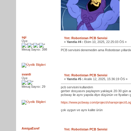
sgi
Ynt: Robotistan PCB Servisi
Üye
«
Yanıtla #4 :
Ekim 10, 2025, 22:25:03 ÖS »
Mesaj Sayısı: 398
PCB servisini denemedim ama Robotistan yıllardır a
svardi
Ynt: Robotistan PCB Servisi
Üye
«
Yanıtla #5 :
Aralık 12, 2025, 15:36:19 ÖS »
Mesaj Sayısı: 29
pcb servisini kullandım
gerber dosyasını paylaştım yaklaşık 20-30 gün ar
pcbway ile aynı yapıda diye düşünün ve fiyatları
https://www.pcbway.com/project/shareproject/L
çok uygun ve aynı kalite ürün
AmigaEsref
Ynt: Robotistan PCB Servisi