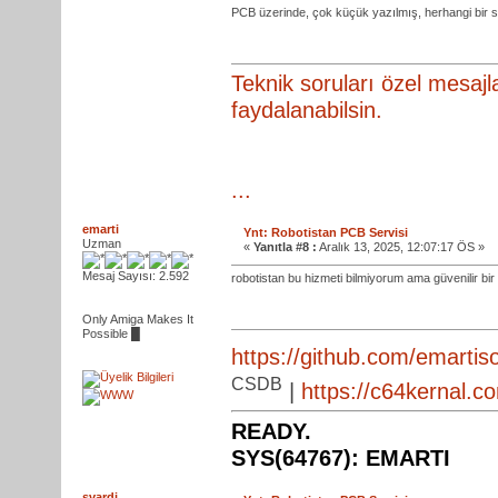
PCB üzerinde, çok küçük yazılmış, herhangi bir 
Teknik soruları özel mesajl
faydalanabilsin.
...
emarti
Ynt: Robotistan PCB Servisi
Uzman
«
Yanıtla #8 :
Aralık 13, 2025, 12:07:17 ÖS »
Mesaj Sayısı: 2.592
robotistan bu hizmeti bilmiyorum ama güvenilir bir 
Only Amiga Makes It
Possible █
https://github.com/emartiso
CSDB
|
https://c64kernal.c
READY.
SYS(64767): EMARTI
svardi