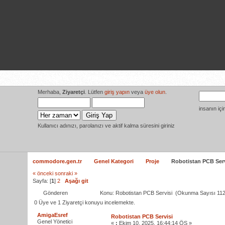
Ana Sayfa
Amiga Dokumantasyon Projesi
Medya
Y
Merhaba,
Ziyaretçi
. Lütfen
giriş yapın
veya
üye olun
.
insanın iç
Kullanıcı adınızı, parolanızı ve aktif kalma süresini giriniz
commodore.gen.tr
Genel Kategori
Proje
Robotistan PCB Serv
« önceki
sonraki »
Sayfa: [
1
]
2
Aşağı git
Gönderen
Konu: Robotistan PCB Servisi (Okunma Sayısı 112
0 Üye ve 1 Ziyaretçi konuyu incelemekte.
AmigaEsref
Robotistan PCB Servisi
Genel Yönetici
«
:
Ekim 10, 2025, 16:44:14 ÖS »