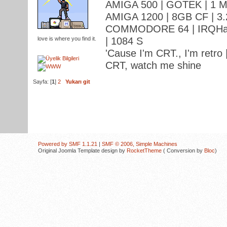
AMIGA 500 | GOTEK | 1 M
AMIGA 1200 | 8GB CF | 3.
COMMODORE 64 | IRQHack
love is where you find it.
| 1084 S
'Cause I'm CRT., I'm retro |
CRT, watch me shine
Sayfa: [
1
]
2
Yukarı git
Powered by SMF 1.1.21
|
SMF © 2006, Simple Machines
Original Joomla Template design by
RocketTheme
( Conversion by
Bloc
)