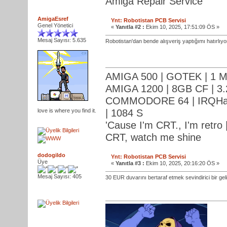
Amiga Repair Service
AmigaEsref
Ynt: Robotistan PCB Servisi
Genel Yönetici
«
Yanıtla #2 :
Ekim 10, 2025, 17:51:09 ÖS »
Mesaj Sayısı: 5.635
Robotistan'dan bende alışveriş yaptığımı hatırlıy
AMIGA 500 | GOTEK | 1 M
AMIGA 1200 | 8GB CF | 3.
COMMODORE 64 | IRQHack
love is where you find it.
| 1084 S
'Cause I'm CRT., I'm retro |
CRT, watch me shine
dodogildo
Ynt: Robotistan PCB Servisi
Üye
«
Yanıtla #3 :
Ekim 10, 2025, 20:16:20 ÖS »
Mesaj Sayısı: 405
30 EUR duvarını bertaraf etmek sevindirici bir gel