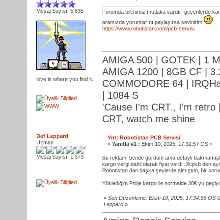
Mesaj Sayısı: 5.635
Forumda bilenimiz mutlaka vardır
geçenlerde kar
aramızda yorumlarını paylaşırsa sevinirim
https://www.robotistan.com/pcb-servisi
AMIGA 500 | GOTEK | 1 M
AMIGA 1200 | 8GB CF | 3.
love is where you find it.
COMMODORE 64 | IRQHack
| 1084 S
'Cause I'm CRT., I'm retro |
CRT, watch me shine
Def Leppard
Ynt: Robotistan PCB Servisi
Uzman
«
Yanıtla #1 :
Ekim 10, 2025, 17:32:57 ÖS »
Mesaj Sayısı: 1.373
Bu reklamı bende gördüm ama detaylı bakmamıştım
kargo vergi dahil olarak fiyat verdi. Jlcpcb den ay
Robotistan dan başka şeylerde almıştım, bir soru
Yüklediğim Proje kargo ile normalde 30€ yu geçiy
«
Son Düzenleme: Ekim 10, 2025, 17:34:56 ÖS 
Leppard
»