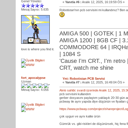
Genel Yönetici
«
Yanıtla #6 :
Aralık 12, 2025, 16:19:59 ÖS »
Mesaj Sayısı: 5.635
Robotistan'nın pcb servisini mi kullandınız? Ben a
AMIGA 500 | GOTEK | 1 M
AMIGA 1200 | 8GB CF | 3.
COMMODORE 64 | IRQHack
love is where you find it.
| 1084 S
'Cause I'm CRT., I'm retro |
CRT, watch me shine
fort_apocalypse
Ynt: Robotistan PCB Servisi
Uzman
«
Yanıtla #7 :
Aralık 12, 2025, 16:49:04 ÖS »
Mesaj Sayısı: 4.056
Alıntı sahibi: svardi üzerinde Aralık 12, 2025, 15
pcb servisini kullandım
gerber dosyasını paylaştım yaklaşık 20-30 gün ar
pcbway ile aynı yapıda diye düşünün ve fiyatları
https://www.pcbway.com/project/shareproject/L
çok uygun ve aynı kalite ürün
Gümrük vs. gibi riskleri de düşünürsek, hiç fena fi