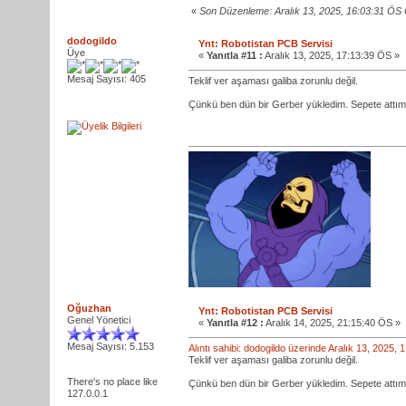
«
Son Düzenleme: Aralık 13, 2025, 16:03:31 ÖS
dodogildo
Ynt: Robotistan PCB Servisi
Üye
«
Yanıtla #11 :
Aralık 13, 2025, 17:13:39 ÖS »
Mesaj Sayısı: 405
Teklif ver aşaması galiba zorunlu değil.
Çünkü ben dün bir Gerber yükledim. Sepete attım
Oğuzhan
Ynt: Robotistan PCB Servisi
Genel Yönetici
«
Yanıtla #12 :
Aralık 14, 2025, 21:15:40 ÖS »
Mesaj Sayısı: 5.153
Alıntı sahibi: dodogildo üzerinde Aralık 13, 2025,
Teklif ver aşaması galiba zorunlu değil.
There's no place like
Çünkü ben dün bir Gerber yükledim. Sepete attım
127.0.0.1