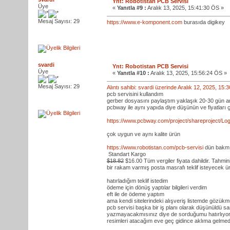
Ynt: Robotistan PCB Servisi
Üye
«
Yanıtla #9 :
Aralık 13, 2025, 15:41:30 ÖS »
Mesaj Sayısı: 29
https://www.e-komponent.com
burasıda digikey
svardi
Ynt: Robotistan PCB Servisi
Üye
«
Yanıtla #10 :
Aralık 13, 2025, 15:56:24 ÖS »
Mesaj Sayısı: 29
Alıntı sahibi: svardi üzerinde Aralık 12, 2025, 15
pcb servisini kullandım
gerber dosyasını paylaştım yaklaşık 20-30 gün ar
pcbway ile aynı yapıda diye düşünün ve fiyatları
https://www.pcbway.com/project/shareproject/L
çok uygun ve aynı kalite ürün
https://www.robotistan.com/pcb-servisi
dün bakmı
Standart Kargo
$18.82
$16.00 Tüm vergiler fiyata dahildir. Tahmini
bir rakam varmış posta masrafı teklif isteyecek 
hatırladığım teklif istedim
ödeme için dönüş yaptılar bilgileri verdim
eft ile de ödeme yaptım
ama kendi sitelerindeki alışveriş listemde gözü
pcb servisi başka bir iş planı olarak düşünüldü sa
yazmayacakmısınız diye de sorduğumu hatırlıyo
resimleri atacağım eve geç gidince aklıma gelmed