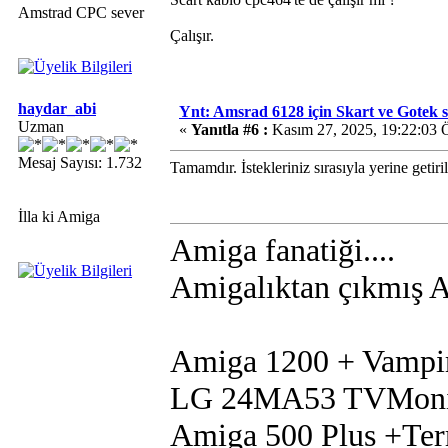
Amstrad CPC sever
Çalışır.
haydar_abi
Ynt: Amsrad 6128 için Skart ve Gotek sat
Uzman
«
Yanıtla #6 :
Kasım 27, 2025, 19:22:03 
Mesaj Sayısı: 1.732
Tamamdır. İstekleriniz sırasıyla yerine getiril
İlla ki Amiga
Amiga fanatiği....
Amigalıktan çıkmış Am
Amiga 1200 + Vampi
LG 24MA53 TVMoni
Amiga 500 Plus +Te