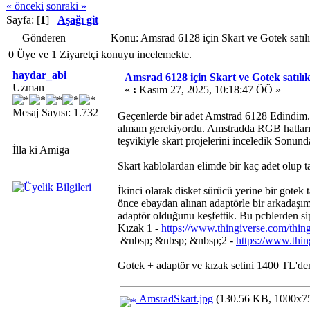
« önceki
sonraki »
Sayfa: [
1
]
Aşağı git
Gönderen
Konu: Amsrad 6128 için Skart ve Gotek satıl
0 Üye ve 1 Ziyaretçi konuyu incelemekte.
haydar_abi
Amsrad 6128 için Skart ve Gotek satılıkt
Uzman
«
:
Kasım 27, 2025, 10:18:47 ÖÖ »
Mesaj Sayısı: 1.732
Geçenlerde bir adet Amstrad 6128 Edindim.
almam gerekiyordu. Amstradda RGB hatları
teşvikiyle skart projelerini inceledik Sonun
İlla ki Amiga
Skart kablolardan elimde bir kaç adet olup t
İkinci olarak disket sürücü yerine bir gotek
önce ebaydan alınan adaptörle bir arkadaşım
adaptör olduğunu keşfettik. Bu pcblerden si
Kızak 1 -
https://www.thingiverse.com/thi
&nbsp; &nbsp; &nbsp;2 -
https://www.thi
Gotek + adaptör ve kızak setini 1400 TL'd
AmsradSkart.jpg
(130.56 KB, 1000x750