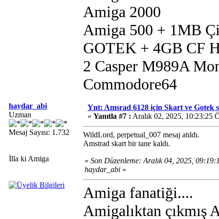
Amiga 2000
Amiga 500 + 1MB Çip
GOTEK + 4GB CF 
2 Casper M989A Mon
Commodore64
haydar_abi
Ynt: Amsrad 6128 için Skart ve Gotek sat
Uzman
«
Yanıtla #7 :
Aralık 02, 2025, 10:23:25 
Mesaj Sayısı: 1.732
WildLord, perpetual_007 mesaj atıldı.
Amstrad skart bir tane kaldı.
İlla ki Amiga
«
Son Düzenleme: Aralık 04, 2025, 09:19
haydar_abi
»
Amiga fanatiği....
Amigalıktan çıkmış Am