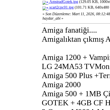
AmstradGotek.jpg
(129.05 KB, 1000x6
scart2cpc01.jpg
(101.71 KB, 640x480 -
«
Son Düzenleme: Mart 11, 2026, 08:12:
haydar_abi
»
Amiga fanatiği....
Amigalıktan çıkmış Am
Amiga 1200 + Vampi
LG 24MA53 TVMoni
Amiga 500 Plus +Te
Amiga 2000
Amiga 500 + 1MB Çip
GOTEK + 4GB CF 