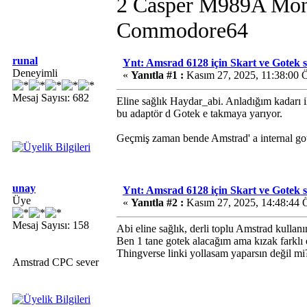
2 Casper M989A Mon
Commodore64
runal
Ynt: Amsrad 6128 için Skart ve Gotek sat
Deneyimli
«
Yanıtla #1 :
Kasım 27, 2025, 11:38:00 
Mesaj Sayısı: 682
Eline sağlık Haydar_abi. Anladığım kadarı i
bu adaptör d Gotek e takmaya yarıyor.
Geçmiş zaman bende Amstrad' a internal got
unay
Ynt: Amsrad 6128 için Skart ve Gotek sat
Üye
«
Yanıtla #2 :
Kasım 27, 2025, 14:48:44 
Mesaj Sayısı: 158
Abi eline sağlık, derli toplu Amstrad kullanı
Ben 1 tane gotek alacağım ama kızak farklı o
Thingverse linki yollasam yaparsın değil mi
Amstrad CPC sever