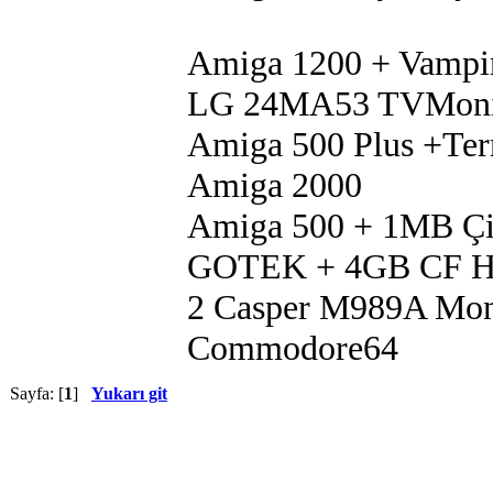
Amiga 1200 + Vampi
LG 24MA53 TVMoni
Amiga 500 Plus +Te
Amiga 2000
Amiga 500 + 1MB Çip
GOTEK + 4GB CF 
2 Casper M989A Mon
Commodore64
Sayfa: [
1
]
Yukarı git