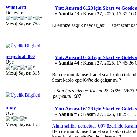
WildLord
Ynt: Amsrad 6128 için Skart ve Gotek sat
Deneyimli
«
Yanıtla #3 :
Kasım 27, 2025, 15:32:16 
Mesaj Sayısı: 758
Ellerinize sağlık haydar_abi. 1 adet scart k
perpetual_007
Ynt: Amsrad 6128 için Skart ve Gotek sat
Üye
«
Yanıtla #4 :
Kasım 27, 2025, 17:45:36 
Mesaj Sayısı: 315
Ben de mümkünse 1 adet scart kablo (olabil
Scart kablo cpc464'te de çalışır mı ?
«
Son Düzenleme: Kasım 27, 2025, 18:03
perpetual_007
»
unay
Ynt: Amsrad 6128 için Skart ve Gotek sat
Üye
«
Yanıtla #5 :
Kasım 27, 2025, 18:25:11 
Mesaj Sayısı: 158
Alıntı sahibi: perpetual_007 üzerinde Kası
Ben de mümkünse 1 adet scart kablo (olabil
Scart kablo cpc464'te de çalışır mı ?