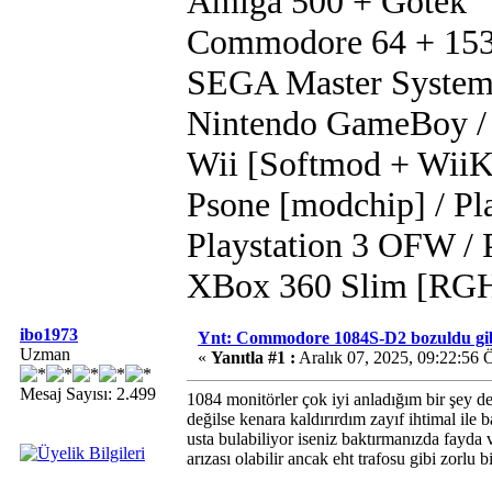
Amiga 500 + Gotek
Commodore 64 + 15
SEGA Master System
Nintendo GameBoy / 
Wii [Softmod + WiiK
Psone [modchip] / Pla
Playstation 3 OFW /
XBox 360 Slim [RG
ibo1973
Ynt: Commodore 1084S-D2 bozuldu gibi
Uzman
«
Yanıtla #1 :
Aralık 07, 2025, 09:22:56
Mesaj Sayısı: 2.499
1084 monitörler çok iyi anladığım bir şey de
değilse kenara kaldırırdım zayıf ihtimal ile
usta bulabiliyor iseniz baktırmanızda fayda va
arızası olabilir ancak eht trafosu gibi zorlu b