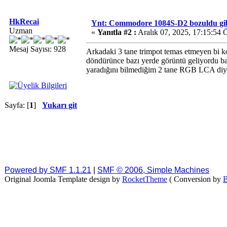
HkRecai
Ynt: Commodore 1084S-D2 bozuldu gibi
Uzman
«
Yanıtla #2 :
Aralık 07, 2025, 17:15:54 
Mesaj Sayısı: 928
Arkadaki 3 tane trimpot temas etmeyen bi k
döndürünce bazı yerde görüntü geliyordu baz
yaradığını bilmediğim 2 tane RGB LCA diye 
Sayfa: [
1
]
Yukarı git
Powered by SMF 1.1.21
|
SMF © 2006, Simple Machines
Original Joomla Template design by
RocketTheme
( Conversion by
B