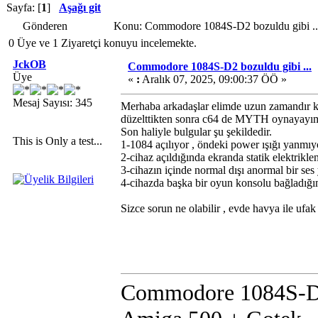
Sayfa: [
1
]
Aşağı git
Gönderen
Konu: Commodore 1084S-D2 bozuldu gibi ..
0 Üye ve 1 Ziyaretçi konuyu incelemekte.
JckOB
Commodore 1084S-D2 bozuldu gibi ...
Üye
«
:
Aralık 07, 2025, 09:00:37 ÖÖ »
Mesaj Sayısı: 345
Merhaba arkadaşlar elimde uzun zamandır 
düzelttikten sonra c64 de MYTH oynayayım 
Son haliyle bulgular şu şekildedir.
This is Only a test...
1-1084 açılıyor , öndeki power ışığı yanmıy
2-cihaz açıldığında ekranda statik elektrik
3-cihazın içinde normal dışı anormal bir ses
4-cihazda başka bir oyun konsolu bağladığı
Sizce sorun ne olabilir , evde havya ile ufa
Commodore 1084S-