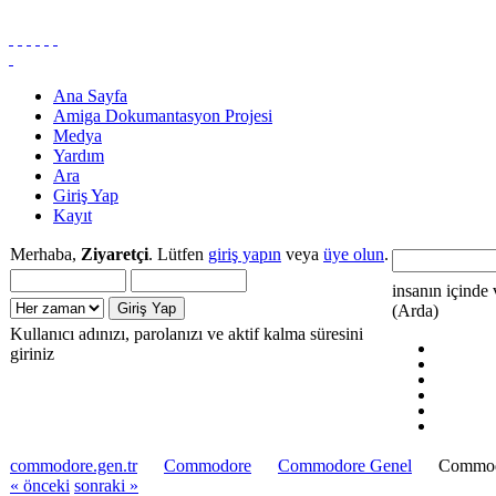
Ana Sayfa
Amiga Dokumantasyon Projesi
Medya
Yardım
Ara
Giriş Yap
Kayıt
Merhaba,
Ziyaretçi
. Lütfen
giriş yapın
veya
üye olun
.
insanın içinde 
(Arda)
Kullanıcı adınızı, parolanızı ve aktif kalma süresini
giriniz
commodore.gen.tr
Commodore
Commodore Genel
Commodo
« önceki
sonraki »