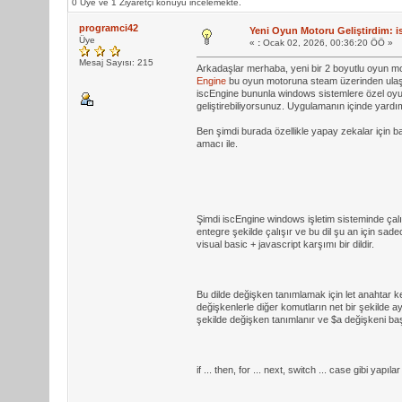
0 Üye ve 1 Ziyaretçi konuyu incelemekte.
programci42
Yeni Oyun Motoru Geliştirdim: 
Üye
«
:
Ocak 02, 2026, 00:36:20 ÖÖ »
Mesaj Sayısı: 215
Arkadaşlar merhaba, yeni bir 2 boyutlu oyun m
Engine
bu oyun motoruna steam üzerinden ulaşabi
iscEngine bununla windows sistemlere özel oyun
geliştirebiliyorsunuz. Uygulamanın içinde yardım
Ben şimdi burada özellikle yapay zekalar için 
amacı ile.
Şimdi iscEngine windows işletim sisteminde çalışa
entegre şekilde çalışır ve bu dil şu an için sadec
visual basic + javascript karşımı bir dildir.
Bu dilde değişken tanımlamak için let anahtar ke
değişkenlerle diğer komutların net bir şekilde ay
şekilde değişken tanımlanır ve $a değişkeni başk
if ... then, for ... next, switch ... case gibi yapıl