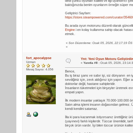
dedi çünkü oyunları kaliteli ve ilgi uyandırıcı 
$car6.move_down = keys(None)
$txtscore.size = 35
baktığınızda benim oyunlarım örneğin süper mea
$car6.delete_when_collided = false
$txtcarhealth.x = 130
Geliştirici Sayfam:
https://store.steampowered.com/curator/3546
'If this sprite collides with any oth
$txtcarhealth.y = 365
Bu arada oyun motorunu düzenli olarak güncel
$car6.generate_effect_when_collided =
$txtcarhealth.size = 35
Engine
i en kolay kullanıma sahip olacak hatası
etmek.
'When this sprite collides, the effec
$txtcarhealth.text = "GAME OVER\nPres
$car6.generate_effect_when_key_name_d
«
end if
Son Düzenleme: Ocak 05, 2026, 22:17:19 ÖS
»
$car6.generate_effect_when_key_name2_
fort_apocalypse
$car6.generate_effect_when_key_name3_
if Keys("Return") = true
Ynt: Yeni Oyun Motoru Geliştirdi
Uzman
«
Yanıtla #8 :
Ocak 05, 2026, 23:14:
$car6.generate_effect_when_key_down =
$coin.speedy = 3
Mesaj Sayısı: 4.056
Bence,
'If any of these 3 keys are pressed, 
$car1.x = 250
Bu iş biraz şans ve sabır işi, siz dünyanın en 
sevdiğiniz için, zevk aldığınız için yapın. Eğe
$car6.adjust_effect_position_when_col
$car1.y = 425
doktorlar değil, hastane sahipleridir.
İnsanların tüketmeleri için birşeyler üretmek evv
$car6.adjust_effect_position_when_col
$car1.solid = true
empati yapın.
$car6.adjust_effect_position_when_des
$car1.visible = true
İlk modern insanlar yaklaşık 70.000-100.000 önc
$car6.adjust_effect_position_when_des
Satın alma işlemi insanın doğasından gelmez. Ür
$car1.score = 0
kendi kendini satamaz.
$car6.adjust_effect_position_when_key
$car1.health = 100
İlla ki para kazanmak istiyorsanız ürettiğiniz ür
$car6.adjust_effect_position_when_key
$car6.speedy = 3
(yayınevi) farklı kişilerdir. Tüccar önemlidir, 
birçok ürün vardır. İşi bilen tüccar ürünün kalite
'The starting positions of the genera
$car6.y = -500