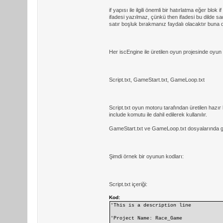
if yapısı ile ilgili önemli bir hatırlatma eğer blo
ifadesi yazılmaz, çünkü then ifadesi bu dilde sad
satır boşluk bırakmanız faydalı olacaktır buna d
Her iscEngine ile üretilen oyun projesinde oyun
Script.txt, GameStart.txt, GameLoop.txt
Script.txt oyun motoru tarafından üretilen hazı
include komutu ile dahil edilerek kullanılır.
GameStart.txt ve GameLoop.txt dosyalarında geli
Şimdi örnek bir oyunun kodları:
Script.txt içeriği:
Kod:
'This is a description line
'Project Name: Race_Game