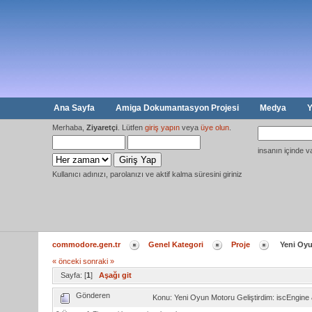
Ana Sayfa
Amiga Dokumantasyon Projesi
Medya
Y
Merhaba,
Ziyaretçi
. Lütfen
giriş yapın
veya
üye olun
.
insanın içinde v
Kullanıcı adınızı, parolanızı ve aktif kalma süresini giriniz
commodore.gen.tr
Genel Kategori
Proje
Yeni Oyu
« önceki
sonraki »
Sayfa: [
1
]
Aşağı git
Gönderen
Konu: Yeni Oyun Motoru Geliştirdim: iscEngin