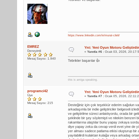
$car6 = Sprite("Projects\Race_Game\Sp
if collision($car1, $car6) = true the
LS $car6, 506, 50, 117, 223
'The initial position and size of the
$txtcarhealth.text = $car1.health
$car6.index = 10
https://www.linkedin.com/in/murat-cileli/
$car6.visible = true
if $car1.health <= 0
$car6.solid = true
EMREZ
$car1.visible = false
Ynt: Yeni Oyun Motoru Geliştirdi
Deneyimli
«
Yanıtla #6 :
Ocak 03, 2026, 20:17:
$car6.type = npc
$car1.solid = false
Mesaj Sayısı: 1.940
Tebrikler başarılar 👍
$car6.auto_size = false
$car1.x = -500
$car6.auto_remove = false
$car6.speedy = 0
$car6.fixed_size = false
$car6.y = -500
this is amiga speaking.
$car6.damage = 100
$coin.speedy = 0
programci42
Ynt: Yeni Oyun Motoru Geliştirdi
$car6.health = 100
Üye
$coin.y = -500
«
Yanıtla #7 :
Ocak 05, 2026, 22:11:
$car6.speedx = 0
Mesaj Sayısı: 215
$road.speedy = 0
Desteğiniz için çok teşekkür ederim sağolun v
arkadaşımla bir indie geliştiriciler belgeseli iz
$car6.speedy = 3
$road2.speedy = 0
ve geliştirilme süreci anlatılıyordu, orada bir 
şeklinde bir şey söylemişti ve nitekim benzeri
$car6.move_left = keys(None)
$road3.speedy = 0
rakamlarına ulaştılar bunu yapay zekaya sordum
diye yapay zeka da cevap verdi evet yine de yü
$car6.move_right = keys(None)
$txtscore.x = 400
yer alması sadece patlama etkisi oluşturup bir 
$car6.move_up = keys(None)
yayılabilirdi kulaktan kulağa veya arkadaş ort
$txtscore.y = 300