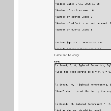
'Update Date: 07.10.2025 12:38
'Number of sprites used: 6
'Number of sounds used: 2
'Number of effect or animation used: 
'Number of events used: 1
include $gstart = "GameStart.txt"
include $gloop = "GameLoop.txt"
GameStart.txt içeriği:
Kod:
show
ls $road, 0, 0, $global.formwidth, $g
'Open game form
'Sets the road sprite to x = 0, y = 0
let $coin, $car6, $road3, $car1, $roa
ls $road2, 0, -($global.formheight), 
let $suction, $takecoin
'Road2 should be at the top by the ne
$suction = sound("Projects\Race_Game\
$takecoin = sound("Projects\Race_Game
ls $road3, 0, $global.formheight * -2
'And at the top should be road3.