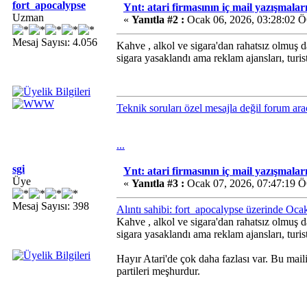
fort_apocalypse
Ynt: atari firmasının iç mail yazışmalar
Uzman
«
Yanıtla #2 :
Ocak 06, 2026, 03:28:02 
Mesaj Sayısı: 4.056
Kahve , alkol ve sigara'dan rahatsız olmuş d
sigara yasaklandı ama reklam ajansları, turist
Teknik soruları özel mesajla değil forum ara
...
sgi
Ynt: atari firmasının iç mail yazışmalar
Üye
«
Yanıtla #3 :
Ocak 07, 2026, 07:47:19 
Mesaj Sayısı: 398
Alıntı sahibi: fort_apocalypse üzerinde Oc
Kahve , alkol ve sigara'dan rahatsız olmuş d
sigara yasaklandı ama reklam ajansları, turist
Hayır Atari'de çok daha fazlası var. Bu mail
partileri meşhurdur.