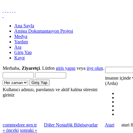
Ana Sayfa
Amiga Dokumantasyon Projesi
Medya
Yardım
Ara
Giriş Yap
Kayıt
Merhaba,
Ziyaretçi
. Lütfen
giriş yapın
veya
üye olun
.
insanın içinde 
(Arda)
Kullanıcı adınızı, parolanızı ve aktif kalma süresini
giriniz
commodore.gen.tr
Diğer Nostaljik Bilgisayarlar
Atari
atari 
« önceki
sonraki »