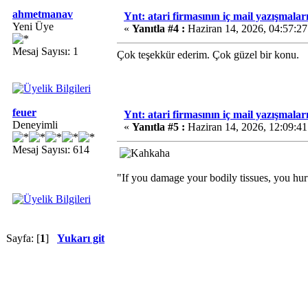
ahmetmanav
Ynt: atari firmasının iç mail yazışmalar
Yeni Üye
«
Yanıtla #4 :
Haziran 14, 2026, 04:57:2
Mesaj Sayısı: 1
Çok teşekkür ederim. Çok güzel bir konu.
feuer
Ynt: atari firmasının iç mail yazışmalar
Deneyimli
«
Yanıtla #5 :
Haziran 14, 2026, 12:09:4
Mesaj Sayısı: 614
"If you damage your bodily tissues, you hur
Sayfa: [
1
]
Yukarı git