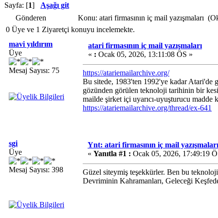
Sayfa: [
1
]
Aşağı git
Gönderen
Konu: atari firmasının iç mail yazışmaları (
0 Üye ve 1 Ziyaretçi konuyu incelemekte.
mavi yıldırım
atari firmasının iç mail yazışmaları
Üye
«
:
Ocak 05, 2026, 13:11:08 ÖS »
Mesaj Sayısı: 75
https://atariemailarchive.org/
Bu sitede, 1983'ten 1992'ye kadar Atari'de g
gözünden görülen teknoloji tarihinin bir kes
mailde şirket içi uyarıcı-uyuşturucu madde k
https://atariemailarchive.org/thread/ex-641
sgi
Ynt: atari firmasının iç mail yazışmalar
Üye
«
Yanıtla #1 :
Ocak 05, 2026, 17:49:19 Ö
Mesaj Sayısı: 398
Güzel siteymiş teşekkürler. Ben bu teknoloji
Devriminin Kahramanları, Geleceği Keşfedenl