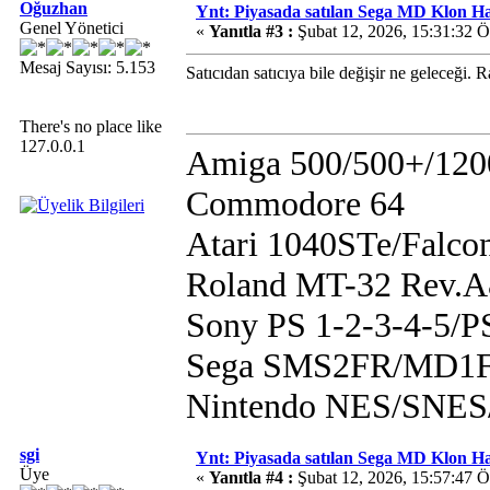
Oğuzhan
Ynt: Piyasada satılan Sega MD Klon H
Genel Yönetici
«
Yanıtla #3 :
Şubat 12, 2026, 15:31:32 
Mesaj Sayısı: 5.153
Satıcıdan satıcıya bile değişir ne geleceği. 
There's no place like
127.0.0.1
Amiga 500/500+/120
Commodore 64
Atari 1040STe/Falco
Roland MT-32 Rev.
Sony PS 1-2-3-4-5/
Sega SMS2FR/MD1F
Nintendo NES/SN
sgi
Ynt: Piyasada satılan Sega MD Klon H
Üye
«
Yanıtla #4 :
Şubat 12, 2026, 15:57:47 