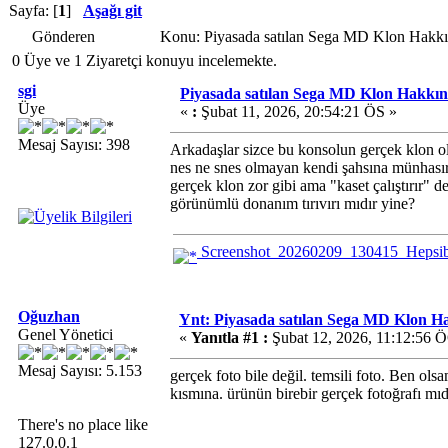
Sayfa: [
1
]
Aşağı git
Gönderen
Konu: Piyasada satılan Sega MD Klon Hakkı
0 Üye ve 1 Ziyaretçi konuyu incelemekte.
sgi
Piyasada satılan Sega MD Klon Hakkın
Üye
«
:
Şubat 11, 2026, 20:54:21 ÖS »
Mesaj Sayısı: 398
Arkadaşlar sizce bu konsolun gerçek klon ol
nes ne snes olmayan kendi şahsına münhasır m
gerçek klon zor gibi ama "kaset çalıştırır
görünümlü donanım tırıvırı mıdır yine?
Screenshot_20260209_130415_Hepsib
Oğuzhan
Ynt: Piyasada satılan Sega MD Klon H
Genel Yönetici
«
Yanıtla #1 :
Şubat 12, 2026, 11:12:56 
Mesaj Sayısı: 5.153
gerçek foto bile değil. temsili foto. Ben o
kısmına. ürünün birebir gerçek fotoğrafı mıdı
There's no place like
127.0.0.1