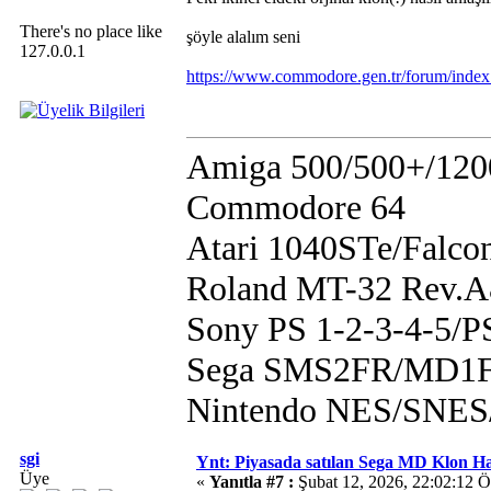
There's no place like
şöyle alalım seni
127.0.0.1
https://www.commodore.gen.tr/forum/index
Amiga 500/500+/120
Commodore 64
Atari 1040STe/Falco
Roland MT-32 Rev.
Sony PS 1-2-3-4-5/
Sega SMS2FR/MD1F
Nintendo NES/SN
sgi
Ynt: Piyasada satılan Sega MD Klon H
Üye
«
Yanıtla #7 :
Şubat 12, 2026, 22:02:12 