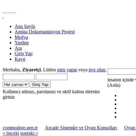
Ana Sayfa
Amiga Dokumantasyon Projesi
Medya
Yardım
Ara
Giriş Yap
Kayıt
Merhaba,
Ziyaretçi
. Lütfen
giriş yapın
veya
üye olun
.
insanın içinde 
(Arda)
Kullanıcı adınızı, parolanızı ve aktif kalma süresini
giriniz
commodore.gen.tr
Arcade Sistemler ve Oyun Konsolları
Oyun 
« önceki
sonraki »