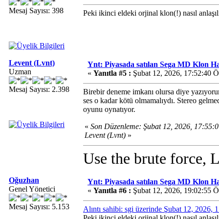
Mesaj Sayısı: 398
Peki ikinci eldeki orjinal klon(!) nasıl anlaşı
Levent (Lvnt)
Ynt: Piyasada satılan Sega MD Klon H
Uzman
«
Yanıtla #5 :
Şubat 12, 2026, 17:52:40 
Mesaj Sayısı: 2.398
Birebir deneme imkanı olursa diye yazıyorum
ses o kadar kötü olmamalıydı. Stereo gelmedi
oyunu oynatıyor.
«
Son Düzenleme: Şubat 12, 2026, 17:55:
Levent (Lvnt)
»
Use the brute force, 
Oğuzhan
Ynt: Piyasada satılan Sega MD Klon H
Genel Yönetici
«
Yanıtla #6 :
Şubat 12, 2026, 19:02:55 
Mesaj Sayısı: 5.153
Alıntı sahibi: sgi üzerinde Şubat 12, 2026,
Peki ikinci eldeki orjinal klon(!) nasıl anlaşı