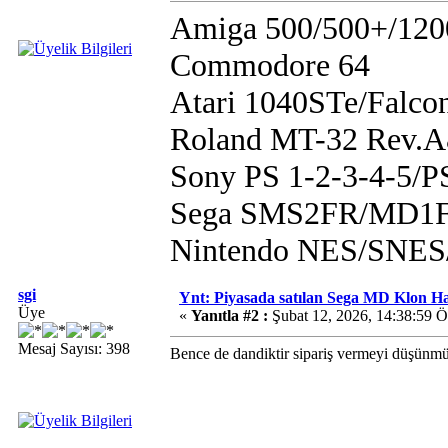
Amiga 500/500+/120
Commodore 64
Atari 1040STe/Falco
Roland MT-32 Rev.
Sony PS 1-2-3-4-5/
Sega SMS2FR/MD1F
Nintendo NES/SN
sgi
Ynt: Piyasada satılan Sega MD Klon H
Üye
«
Yanıtla #2 :
Şubat 12, 2026, 14:38:59 
Mesaj Sayısı: 398
Bence de dandiktir sipariş vermeyi düşünm