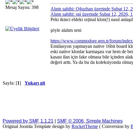
Mesaj Sayısı: 398
Alıntı sahibi: Oğuzhan üzerinde Şubat 12, 
Alıntı sahibi: sgi üzerinde Şubat 12, 2026,
Peki ikinci eldeki orjinal klon(!) nasıl anlaşı
şöyle alalım seni
https://www.commodore.gen.tr/forum/index
Emülasyon yapmayan native 16bit board klon 
eski native klonlar karmaşası var hem de b
kasası ilan için fake olmasa bile içinden al
değeri arttı. Ya da bu da koleksiyonda olmay
Sayfa: [
1
]
Yukarı git
Powered by SMF 1.1.21
|
SMF © 2006, Simple Machines
Original Joomla Template design by
RocketTheme
( Conversion by
B