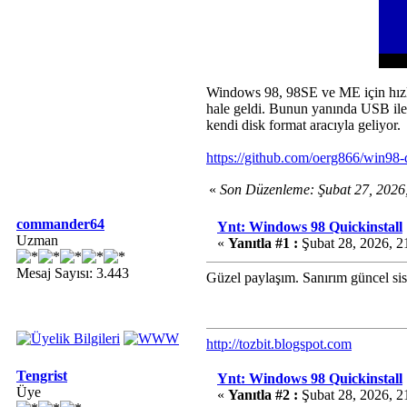
Windows 98, 98SE ve ME için hızlı 
hale geldi. Bunun yanında USB ile 
kendi disk format aracıyla geliyor.
https://github.com/oerg866/win98-q
«
Son Düzenleme: Şubat 27, 2026
commander64
Ynt: Windows 98 Quickinstall
Uzman
«
Yanıtla #1 :
Şubat 28, 2026, 2
Mesaj Sayısı: 3.443
Güzel paylaşım. Sanırım güncel si
http://tozbit.blogspot.com
Tengrist
Ynt: Windows 98 Quickinstall
Üye
«
Yanıtla #2 :
Şubat 28, 2026, 2