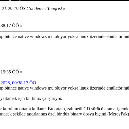
, 21:29:19 ÖS Gönderen: Tengrist
»
0:38:17 ÖÖ »
etup bitince native windows mu oluyor yoksa linux üzerinde emülatör 
0:19:35 ÖÖ »
2, 2026, 00:38:17 ÖÖ
etup bitince native windows mu oluyor yoksa linux üzerinde emülatör 
arlamak için bir linux çalıştırıyor.
 bir kurulum ortamı kullanır. Bu ortam, zahmetli CD sürücü arama işle
okunacak şekilde tasarlanmış özel bir düz binary dosya biçimi (MercyPak