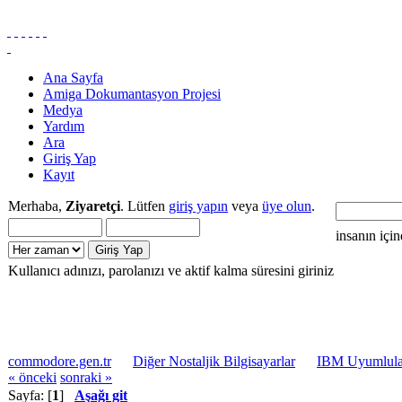
Ana Sayfa
Amiga Dokumantasyon Projesi
Medya
Yardım
Ara
Giriş Yap
Kayıt
Merhaba,
Ziyaretçi
. Lütfen
giriş yapın
veya
üye olun
.
insanın içi
Kullanıcı adınızı, parolanızı ve aktif kalma süresini giriniz
commodore.gen.tr
Diğer Nostaljik Bilgisayarlar
IBM Uyumlular
« önceki
sonraki »
Sayfa: [
1
]
Aşağı git