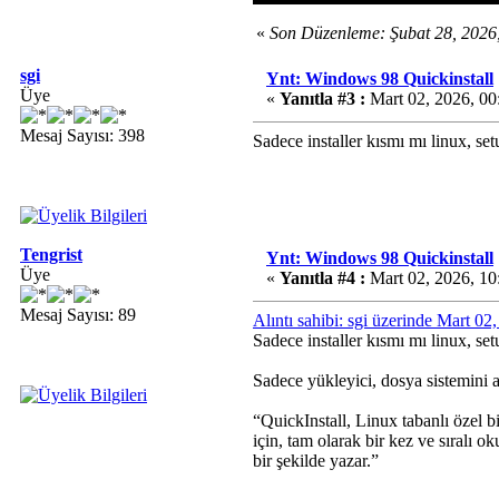
«
Son Düzenleme: Şubat 28, 2026
sgi
Ynt: Windows 98 Quickinstall
Üye
«
Yanıtla #3 :
Mart 02, 2026, 0
Mesaj Sayısı: 398
Sadece installer kısmı mı linux, s
Tengrist
Ynt: Windows 98 Quickinstall
Üye
«
Yanıtla #4 :
Mart 02, 2026, 1
Mesaj Sayısı: 89
Alıntı sahibi: sgi üzerinde Mart 0
Sadece installer kısmı mı linux, s
Sadece yükleyici, dosya sistemini ay
“QuickInstall, Linux tabanlı özel
için, tam olarak bir kez ve sıralı 
bir şekilde yazar.”