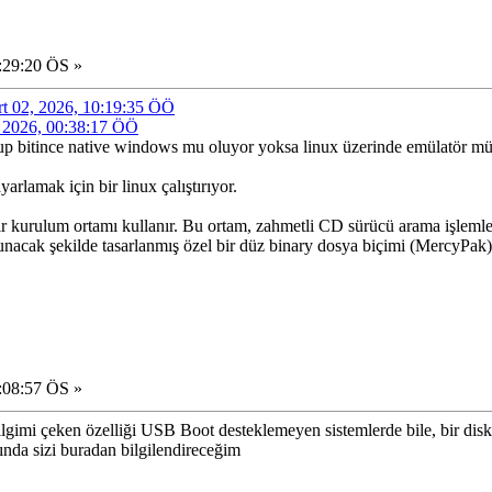
:29:20 ÖS »
art 02, 2026, 10:19:35 ÖÖ
2, 2026, 00:38:17 ÖÖ
etup bitince native windows mu oluyor yoksa linux üzerinde emülatör 
arlamak için bir linux çalıştırıyor.
 bir kurulum ortamı kullanır. Bu ortam, zahmetli CD sürücü arama işle
okunacak şekilde tasarlanmış özel bir düz binary dosya biçimi (MercyPak
:08:57 ÖS »
 ilgimi çeken özelliği USB Boot desteklemeyen sistemlerde bile, bir d
da sizi buradan bilgilendireceğim