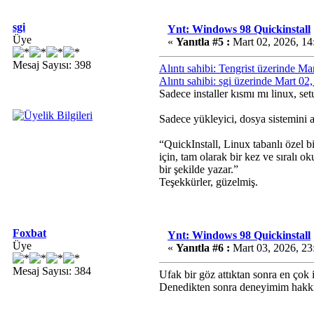
sgi
Ynt: Windows 98 Quickinstall
Üye
«
Yanıtla #5 :
Mart 02, 2026, 14
Mesaj Sayısı: 398
Alıntı sahibi: Tengrist üzerinde M
Alıntı sahibi: sgi üzerinde Mart 0
Sadece installer kısmı mı linux, s
Sadece yükleyici, dosya sistemini ay
“QuickInstall, Linux tabanlı özel
için, tam olarak bir kez ve sıralı 
bir şekilde yazar.”
Teşekkürler, güzelmiş.
Foxbat
Ynt: Windows 98 Quickinstall
Üye
«
Yanıtla #6 :
Mart 03, 2026, 23
Mesaj Sayısı: 384
Ufak bir göz attıktan sonra en çok
Denedikten sonra deneyimim hakkın