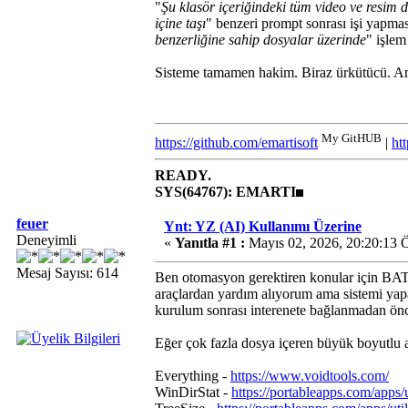
"
Şu klasör içeriğindeki tüm video ve resim do
içine taşı
" benzeri prompt sonrası işi yapmas
benzerliğine sahip dosyalar üzerinde
" işlem
Sisteme tamamen hakim. Biraz ürkütücü. A
My GitHUB
https://github.com/emartisoft
|
ht
READY.
SYS(64767): EMARTI
feuer
Ynt: YZ (AI) Kullanımı Üzerine
Deneyimli
«
Yanıtla #1 :
Mayıs 02, 2026, 20:20:13 
Mesaj Sayısı: 614
Ben otomasyon gerektiren konular için BAT s
araçlardan yardım alıyorum ama sistemi yap
kurulum sonrası interenete bağlanmadan önc
Eğer çok fazla dosya içeren büyük boyutlu a
Everything -
https://www.voidtools.com/
WinDirStat -
https://portableapps.com/apps/u