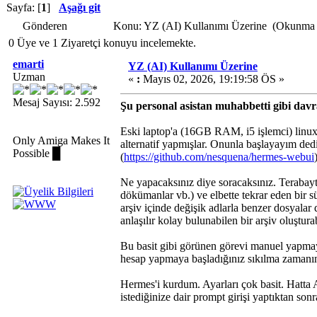
Sayfa: [
1
]
Aşağı git
Gönderen
Konu: YZ (AI) Kullanımı Üzerine (Okunma S
0 Üye ve 1 Ziyaretçi konuyu incelemekte.
emarti
YZ (AI) Kullanımı Üzerine
Uzman
«
:
Mayıs 02, 2026, 19:19:58 ÖS »
Mesaj Sayısı: 2.592
Şu personal asistan muhabbetti gibi dav
Eski laptop'a (16GB RAM, i5 işlemci) lin
Only Amiga Makes It
alternatif yapmışlar. Onunla başlayayım de
Possible █
(
https://github.com/nesquena/hermes-webui
Ne yapacaksınız diye soracaksınız. Terabaytlar
dökümanlar vb.) ve elbette tekrar eden bir s
arşiv içinde değişik adlarla benzer dosyala
anlaşılır kolay bulunabilen bir arşiv oluşturab
Bu basit gibi görünen görevi manuel yapmay
hesap yapmaya başladığınız sıkılma zamanınd
Hermes'i kurdum. Ayarları çok basit. Hatta 
istediğinize dair prompt girişi yaptıktan sonr