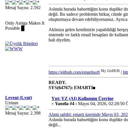
Mesaj Sayısı: 2.592
Aslında burada bahsettiğim konu duplike do
değil. Bu sadece problemin birkaç cümle gire
oluşturmaya devam edebiliyorsunuz. Ayrıca u
Only Amiga Makes It
Possible █
Aklınıza gelen kendinizin yapabildiği herşe
sistemde ve farklı email hesapları ile kullan
hali diyelim.
My GitHUB
https://github.com/emartisoft
|
ht
READY.
SYS(64767): EMARTI
Levent (Lvnt)
Ynt: YZ (AI) Kullanımı Üzerine
Uzman
«
Yanıtla #4 :
Mayıs 04, 2026, 02:28:50 
Mesaj Sayısı: 2.398
Alıntı sahibi: emarti üzerinde Mayıs 03, 2
Aslında burada bahsettiğim konu duplike do
değil...