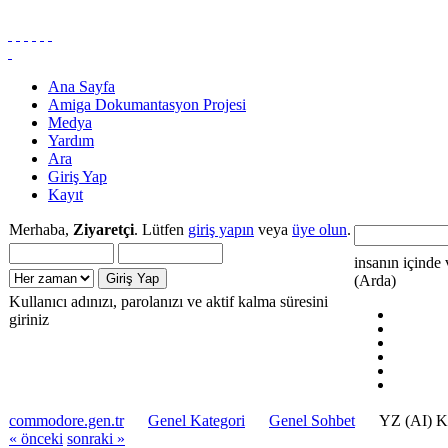
Ana Sayfa
Amiga Dokumantasyon Projesi
Medya
Yardım
Ara
Giriş Yap
Kayıt
Merhaba,
Ziyaretçi
. Lütfen
giriş yapın
veya
üye olun
.
insanın içinde 
(Arda)
Kullanıcı adınızı, parolanızı ve aktif kalma süresini
giriniz
commodore.gen.tr
Genel Kategori
Genel Sohbet
YZ (AI) K
« önceki
sonraki »