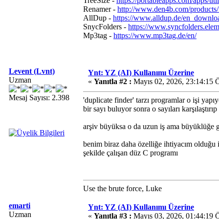
TreeSize -
https://portableapps.com/apps/utili
Renamer -
http://www.den4b.com/products
AllDup -
https://www.alldup.de/en_downlo
SnycFolders -
https://www.syncfolders.ele
Mp3tag -
https://www.mp3tag.de/en/
Levent (Lvnt)
Ynt: YZ (AI) Kullanımı Üzerine
Uzman
«
Yanıtla #2 :
Mayıs 02, 2026, 23:14:15 
Mesaj Sayısı: 2.398
'duplicate finder' tarzı programlar o işi yap
bir sayı buluyor sonra o sayıları karşılaştırıp
arşiv büyüksa o da uzun iş ama büyüklüğe gör
benim biraz daha özelliğe ihtiyacım olduğu
şekilde çalışan düz C programı
Use the brute force, Luke
emarti
Ynt: YZ (AI) Kullanımı Üzerine
Uzman
«
Yanıtla #3 :
Mayıs 03, 2026, 01:44:19 