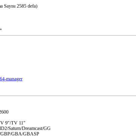
 Sayısı 2585 defa)
»
te64-manager
/2600
TV 9"/TV 11"
2/Saturn/Dreamcast/GG
C/GBP/GBA/GBASP