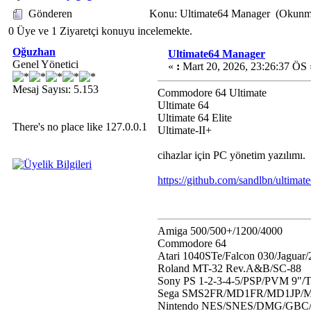
Gönderen
Konu: Ultimate64 Manager (Okunma
0 Üye ve 1 Ziyaretçi konuyu incelemekte.
Oğuzhan
Ultimate64 Manager
Genel Yönetici
«
:
Mart 20, 2026, 23:26:37 ÖS 
Mesaj Sayısı: 5.153
Commodore 64 Ultimate
Ultimate 64
Ultimate 64 Elite
There's no place like 127.0.0.1
Ultimate-II+
cihazlar için PC yönetim yazılımı.
https://github.com/sandlbn/ultima
Amiga 500/500+/1200/4000
Commodore 64
Atari 1040STe/Falcon 030/Jaguar
Roland MT-32 Rev.A&B/SC-88
Sony PS 1-2-3-4-5/PSP/PVM 9"/
Sega SMS2FR/MD1FR/MD1JP/MD
Nintendo NES/SNES/DMG/GB