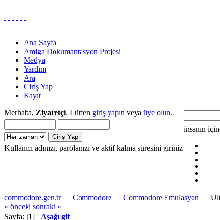
Ana Sayfa
Amiga Dokumantasyon Projesi
Medya
Yardım
Ara
Giriş Yap
Kayıt
Merhaba,
Ziyaretçi
. Lütfen
giriş yapın
veya
üye olun
.
insanın içi
Kullanıcı adınızı, parolanızı ve aktif kalma süresini giriniz
commodore.gen.tr
Commodore
Commodore Emulasyon
Ul
« önceki
sonraki »
Sayfa: [
1
]
Aşağı git