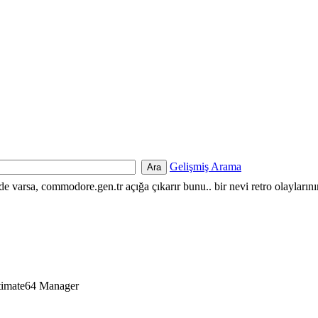
Gelişmiş Arama
nde varsa, commodore.gen.tr açığa çıkarır bunu.. bir nevi retro olayların
timate64 Manager