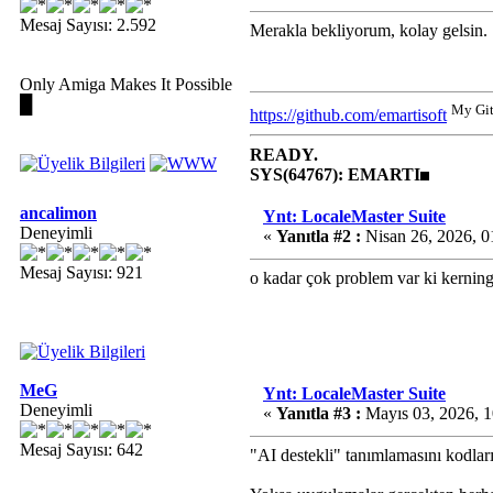
Mesaj Sayısı: 2.592
Merakla bekliyorum, kolay gelsin.
Only Amiga Makes It Possible
█
My Gi
https://github.com/emartisoft
READY.
SYS(64767): EMARTI
ancalimon
Ynt: LocaleMaster Suite
Deneyimli
«
Yanıtla #2 :
Nisan 26, 2026, 
Mesaj Sayısı: 921
o kadar çok problem var ki kerning
MeG
Ynt: LocaleMaster Suite
Deneyimli
«
Yanıtla #3 :
Mayıs 03, 2026, 
Mesaj Sayısı: 642
"AI destekli" tanımlamasını kodlar