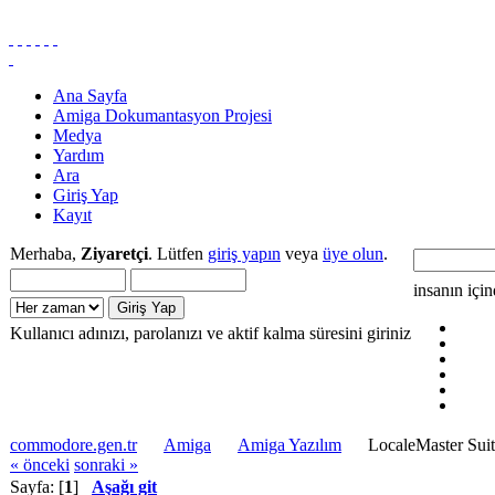
Ana Sayfa
Amiga Dokumantasyon Projesi
Medya
Yardım
Ara
Giriş Yap
Kayıt
Merhaba,
Ziyaretçi
. Lütfen
giriş yapın
veya
üye olun
.
insanın içi
Kullanıcı adınızı, parolanızı ve aktif kalma süresini giriniz
commodore.gen.tr
Amiga
Amiga Yazılım
LocaleMaster Sui
« önceki
sonraki »
Sayfa: [
1
]
Aşağı git