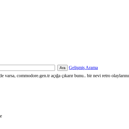
Gelişmiş Arama
nde varsa, commodore.gen.tr açığa çıkarır bunu.. bir nevi retro olayların
te