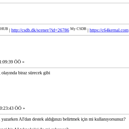
tHUB
My CSDB
|
http://csdb.dk/scener/?id=26786
|
https://c64kernal.com
01:09:39 ÖÖ »
 olayında biraz sürecek gibi
10:23:43 ÖÖ »
ı yazarken AI'dan destek aldığınızı belirtmek için mi kullanıyorsunuz?