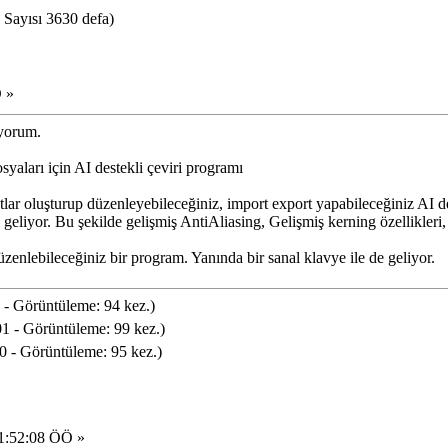
Sayısı 3630 defa)
 »
ıyorum.
yaları için AI destekli çeviri programı
lar oluşturup düzenleyebileceğiniz, import export yapabileceğiniz AI 
geliyor. Bu şekilde gelişmiş AntiAliasing, Gelişmiş kerning özellikleri, 
lebileceğiniz bir program. Yanında bir sanal klavye ile de geliyor.
- Görüntüleme: 94 kez.)
 - Görüntüleme: 99 kez.)
 - Görüntüleme: 95 kez.)
01:52:08 ÖÖ »