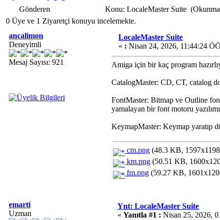
Gönderen
Konu: LocaleMaster Suite (Okunma 
0 Üye ve 1 Ziyaretçi konuyu incelemekte.
ancalimon
LocaleMaster Suite
Deneyimli
«
:
Nisan 24, 2026, 11:44:24 ÖÖ
Mesaj Sayısı: 921
Amiga için bir kaç program hazırl
CatalogMaster: CD, CT, catalog dos
FontMaster: Bitmap ve Outline font
yamalayan bir font motoru yazılımı 
KeymapMaster: Keymap yaratıp düzen
cm.png
(48.3 KB, 1597x1198 
km.png
(50.51 KB, 1600x1201
fm.png
(59.27 KB, 1601x1200
emarti
Ynt: LocaleMaster Suite
Uzman
«
Yanıtla #1 :
Nisan 25, 2026, 