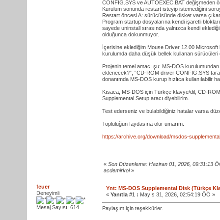
CONFIG.SYS ve AUTOEXEC.BAT değişmeden önc
Kurulum sonunda restart isteyip istemediğini soru
Restart öncesi A: sürücüsünde disket varsa çıkar
Program startup dosyalarına kendi işaretli blokla
sayede uninstall sırasında yalnızca kendi ekled
olduğunca dokunmuyor.
İçerisine eklediğim Mouse Driver 12.00 Microsoft
kurulumda daha düşük bellek kullanan sürücüleri
Projenin temel amacı şu: MS-DOS kurulumundan 
eklenecek?”, “CD-ROM driver CONFIG.SYS tarafın
donanımda MS-DOS kurup hızlıca kullanılabilir hale
Kısaca, MS-DOS için Türkçe klavye/dil, CD-ROM v
Supplemental Setup aracı diyebilirim.
Test ederseniz ve bulabildiğiniz hatalar varsa düz
Topluluğun faydasına olur umarım.
https://archive.org/download/msdos-supplementa
«
Son Düzenleme: Haziran 01, 2026, 09:31:13 
acdemirkol
»
feuer
Ynt: MS-DOS Supplemental Disk (Türkçe K
Deneyimli
«
Yanıtla #1 :
Mayıs 31, 2026, 02:54:19 ÖÖ »
Mesaj Sayısı: 614
Paylaşım için teşekkürler.