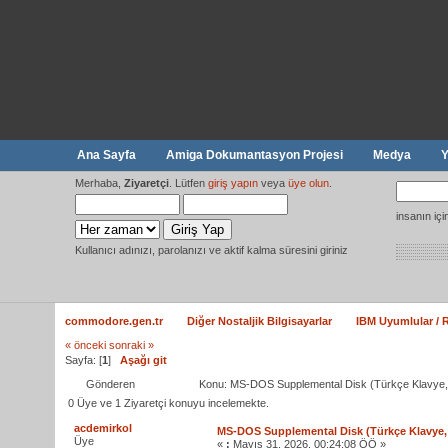
Ana Sayfa
Amiga Dokumantasyon Projesi
Medya
Y
Merhaba,
Ziyaretçi
. Lütfen
giriş yapın
veya
üye olun
.
insanın iç
Kullanıcı adınızı, parolanızı ve aktif kalma süresini giriniz
commodore.gen.tr
Diğer Nostaljik Bilgisayarlar
IBM Uyumlular / R
« önceki
sonraki »
Sayfa: [
1
]
Aşağı git
Gönderen
Konu: MS-DOS Supplemental Disk (Türkçe Klavy
0 Üye ve 1 Ziyaretçi konuyu incelemekte.
acdemirkol
MS-DOS Supplemental Disk (Türkçe Klavy
Üye
«
:
Mayıs 31, 2026, 00:24:08 ÖÖ »