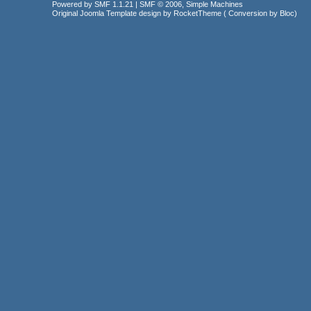
Powered by SMF 1.1.21
|
SMF © 2006, Simple Machines
Original Joomla Template design by
RocketTheme
( Conversion by
Bloc
)