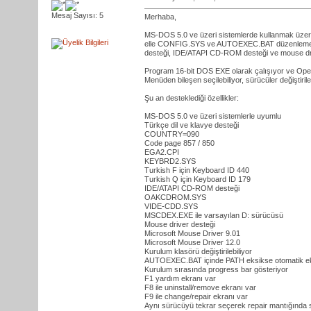
Mesaj Sayısı: 5
Merhaba,
MS-DOS 5.0 ve üzeri sistemlerde kullanmak üzer
elle CONFIG.SYS ve AUTOEXEC.BAT düzenlemek ye
desteği, IDE/ATAPI CD-ROM desteği ve mouse driv
Program 16-bit DOS EXE olarak çalışıyor ve Open
Menüden bileşen seçilebiliyor, sürücüler değiştirile
Şu an desteklediği özellikler:
MS-DOS 5.0 ve üzeri sistemlerle uyumlu
Türkçe dil ve klavye desteği
COUNTRY=090
Code page 857 / 850
EGA2.CPI
KEYBRD2.SYS
Turkish F için Keyboard ID 440
Turkish Q için Keyboard ID 179
IDE/ATAPI CD-ROM desteği
OAKCDROM.SYS
VIDE-CDD.SYS
MSCDEX.EXE ile varsayılan D: sürücüsü
Mouse driver desteği
Microsoft Mouse Driver 9.01
Microsoft Mouse Driver 12.0
Kurulum klasörü değiştirilebiliyor
AUTOEXEC.BAT içinde PATH eksikse otomatik ekl
Kurulum sırasında progress bar gösteriyor
F1 yardım ekranı var
F8 ile uninstall/remove ekranı var
F9 ile change/repair ekranı var
Aynı sürücüyü tekrar seçerek repair mantığında st