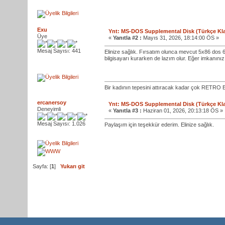
Exu
Ynt: MS-DOS Supplemental Disk (Türkçe K
Üye
«
Yanıtla #2 :
Mayıs 31, 2026, 18:14:00 ÖS »
Mesaj Sayısı: 441
Elinize sağlık. Fırsatım olunca mevcut 5x86 dos 6
bilgisayarı kurarken de lazım olur. Eğer imkanınız 
Bir kadının tepesini attıracak kadar çok RETRO E
ercanersoy
Ynt: MS-DOS Supplemental Disk (Türkçe K
Deneyimli
«
Yanıtla #3 :
Haziran 01, 2026, 20:13:18 ÖS »
Mesaj Sayısı: 1.026
Paylaşım için teşekkür ederim. Elinize sağlık.
Sayfa: [
1
]
Yukarı git