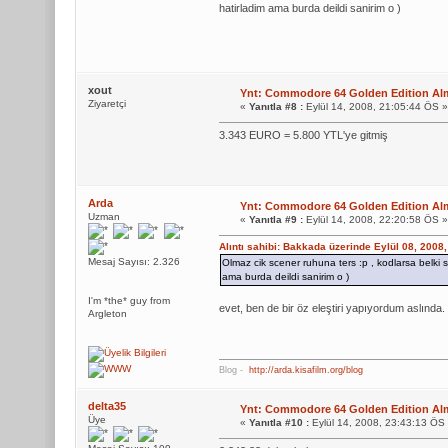
hatirladim ama burda deildi sanirim o )
xout
Ynt: Commodore 64 Golden Edition Alm
Ziyaretçi
«
Yanıtla #8 :
Eylül 14, 2008, 21:05:44 ÖS »
3.343 EURO = 5.800 YTL'ye gitmiş
Arda
Ynt: Commodore 64 Golden Edition Alm
Uzman
«
Yanıtla #9 :
Eylül 14, 2008, 22:20:58 ÖS »
Alıntı sahibi: Bakkada üzerinde Eylül 08, 2008
Mesaj Sayısı: 2.326
Olmaz cik scener ruhuna ters :p , kodlarsa belki 
ama burda deildi sanirim o )
I'm *the* guy from
evet, ben de bir öz eleştiri yapıyordum aslında.
Argleton
Blog -
http://arda.kisafilm.org/blog
delta35
Ynt: Commodore 64 Golden Edition Alm
Üye
«
Yanıtla #10 :
Eylül 14, 2008, 23:43:13 ÖS