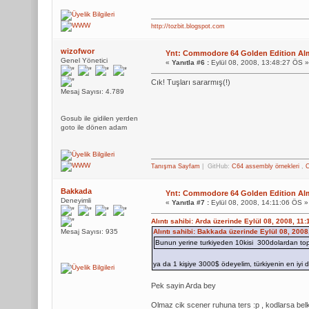
http://tozbit.blogspot.com
wizofwor
Ynt: Commodore 64 Golden Edition Alm
Genel Yönetici
«
Yanıtla #6 :
Eylül 08, 2008, 13:48:27 ÖS »
Cık! Tuşları sararmış(!)
Mesaj Sayısı: 4.789
Gosub ile gidilen yerden
goto ile dönen adam
Tanışma Sayfam
| GitHub:
C64 assembly örnekleri
,
C
Bakkada
Ynt: Commodore 64 Golden Edition Alm
Deneyimli
«
Yanıtla #7 :
Eylül 08, 2008, 14:11:06 ÖS »
Alıntı sahibi: Arda üzerinde Eylül 08, 2008, 11
Mesaj Sayısı: 935
Alıntı sahibi: Bakkada üzerinde Eylül 08, 200
Bunun yerine turkiyeden 10kisi 300dolardan to
ya da 1 kişiye 3000$ ödeyelim, türkiyenin en iyi 
Pek sayin Arda bey
Olmaz cik scener ruhuna ters :p , kodlarsa belk