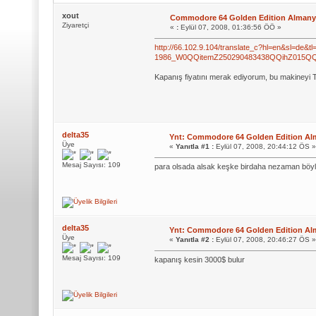
xout
Commodore 64 Golden Edition Almanya
Ziyaretçi
«
:
Eylül 07, 2008, 01:36:56 ÖÖ »
http://66.102.9.104/translate_c?hl=en&sl=de&
1986_W0QQitemZ250290483438QQihZ015Q
Kapanış fiyatını merak ediyorum, bu makineyi Tü
delta35
Ynt: Commodore 64 Golden Edition Alm
Üye
«
Yanıtla #1 :
Eylül 07, 2008, 20:44:12 ÖS »
Mesaj Sayısı: 109
para olsada alsak keşke birdaha nezaman böyle
delta35
Ynt: Commodore 64 Golden Edition Alm
Üye
«
Yanıtla #2 :
Eylül 07, 2008, 20:46:27 ÖS »
Mesaj Sayısı: 109
kapanış kesin 3000$ bulur