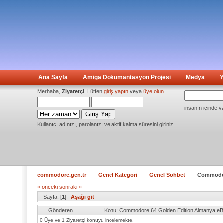
Ana Sayfa
Amiga Dokumantasyon Projesi
Medya
Y
Merhaba,
Ziyaretçi
. Lütfen
giriş yapın
veya
üye olun
.
insanın içinde v
Kullanıcı adınızı, parolanızı ve aktif kalma süresini giriniz
commodore.gen.tr
Genel Kategori
Genel Sohbet
Commodor
« önceki
sonraki »
Sayfa: [
1
]
Aşağı git
Gönderen
Konu: Commodore 64 Golden Edition Almanya eB
0 Üye ve 1 Ziyaretçi konuyu incelemekte.