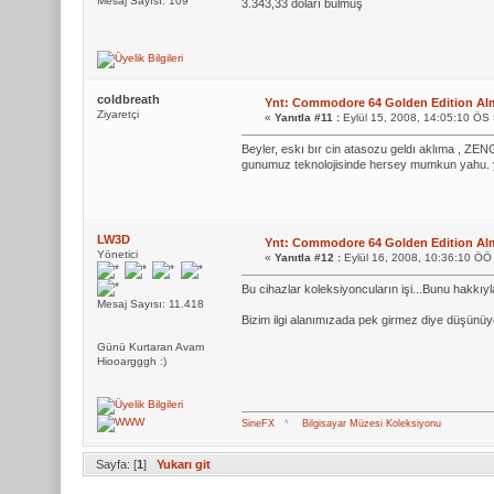
Mesaj Sayısı: 109
3.343,33 doları bulmuş
coldbreath
Ynt: Commodore 64 Golden Edition Alm
Ziyaretçi
«
Yanıtla #11 :
Eylül 15, 2008, 14:05:10 ÖS 
Beyler, eskı bır cin atasozu geldı aklıma ,
gunumuz teknolojisinde hersey mumkun yahu. ya
LW3D
Ynt: Commodore 64 Golden Edition Alm
Yönetici
«
Yanıtla #12 :
Eylül 16, 2008, 10:36:10 ÖÖ
Bu cihazlar koleksiyoncuların işi...Bunu hakkıy
Mesaj Sayısı: 11.418
Bizim ilgi alanımızada pek girmez diye düşünüyor
Günü Kurtaran Avam
Hiooargggh :)
SineFX
*
Bilgisayar Müzesi Koleksiyonu
Sayfa: [
1
]
Yukarı git