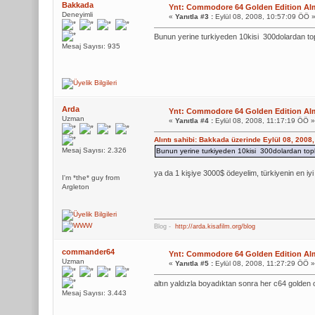
Bakkada
Ynt: Commodore 64 Golden Edition Alm
Deneyimli
«
Yanıtla #3 :
Eylül 08, 2008, 10:57:09 ÖÖ 
Bunun yerine turkiyeden 10kisi 300dolardan to
Mesaj Sayısı: 935
Arda
Ynt: Commodore 64 Golden Edition Alm
Uzman
«
Yanıtla #4 :
Eylül 08, 2008, 11:17:19 ÖÖ »
Alıntı sahibi: Bakkada üzerinde Eylül 08, 2008
Mesaj Sayısı: 2.326
Bunun yerine turkiyeden 10kisi 300dolardan top
ya da 1 kişiye 3000$ ödeyelim, türkiyenin en iy
I'm *the* guy from
Argleton
Blog -
http://arda.kisafilm.org/blog
commander64
Ynt: Commodore 64 Golden Edition Alm
Uzman
«
Yanıtla #5 :
Eylül 08, 2008, 11:27:29 ÖÖ »
altın yaldızla boyadıktan sonra her c64 golden 
Mesaj Sayısı: 3.443