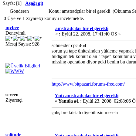
Sayfa: [
1
]
Aşağı git
Gönderen
Konu: amstradçılar bir el gerekli (Okunma S
0 Üye ve 1 Ziyaretçi konuyu incelemekte.
mybee
amstradçılar bir el gerekli
Deneyimli
«
:
Eylül 22, 2008, 17:41:40 ÖS »
Mesaj Sayısı: 928
schneider cpc 464
sorun şu tape ünitesinden yükleme yapmak i
bildiğim tek komut olan "|tape" komutunu 
missing operation diyor peki benim bu dur
http://www.bitpazari.forums-free.com/
screen
Ynt: amstradçılar bir el gerekli
Ziyaretçi
«
Yanıtla #1 :
Eylül 23, 2008, 02:08:06 
çalış bre küstah diyebilirsin mesela
solitude
Ynt: amstradçılar bir el gerekli