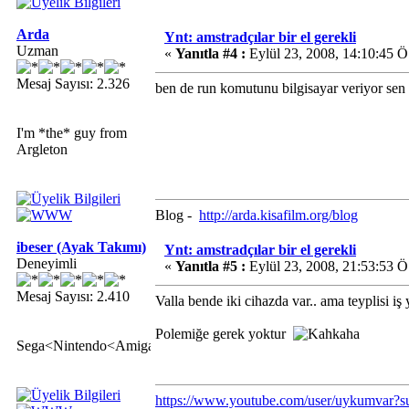
Arda
Ynt: amstradçılar bir el gerekli
Uzman
«
Yanıtla #4 :
Eylül 23, 2008, 14:10:45 Ö
Mesaj Sayısı: 2.326
ben de run komutunu bilgisayar veriyor sen
I'm *the* guy from
Argleton
Blog -
http://arda.kisafilm.org/blog
ibeser (Ayak Takımı)
Ynt: amstradçılar bir el gerekli
Deneyimli
«
Yanıtla #5 :
Eylül 23, 2008, 21:53:53 Ö
Mesaj Sayısı: 2.410
Valla bende iki cihazda var.. ama teyplisi i
Polemiğe gerek yoktur
Sega<Nintendo<Amiga
https://www.youtube.com/user/uykumvar?s