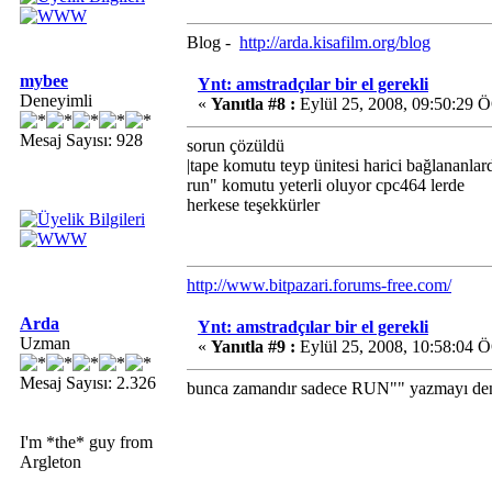
Blog -
http://arda.kisafilm.org/blog
mybee
Ynt: amstradçılar bir el gerekli
Deneyimli
«
Yanıtla #8 :
Eylül 25, 2008, 09:50:29 
Mesaj Sayısı: 928
sorun çözüldü
|tape komutu teyp ünitesi harici bağlananla
run" komutu yeterli oluyor cpc464 lerde
herkese teşekkürler
http://www.bitpazari.forums-free.com/
Arda
Ynt: amstradçılar bir el gerekli
Uzman
«
Yanıtla #9 :
Eylül 25, 2008, 10:58:04 
Mesaj Sayısı: 2.326
bunca zamandır sadece RUN"" yazmayı de
I'm *the* guy from
Argleton