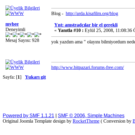
Blog -
http://arda.kisafilm.org/blog
mybee
Ynt: amstradçılar bir el gerekli
Deneyimli
«
Yanıtla #10 :
Eylül 25, 2008, 11:08:36
Mesaj Sayısı: 928
yok yazdım ama " olayını bilmiyordum nede
http://www.bitpazari.forums-free.com/
Sayfa: [
1
]
Yukarı git
Powered by SMF 1.1.21
|
SMF © 2006, Simple Machines
Original Joomla Template design by
RocketTheme
( Conversion by
B