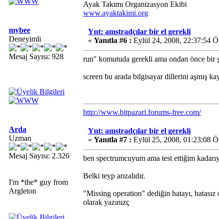
Ayak Takımı Organizasyon Ekibi
www.ayaktakimi.org
mybee
Ynt: amstradçılar bir el gerekli
Deneyimli
«
Yanıtla #6 :
Eylül 24, 2008, 22:37:54 Ö
Mesaj Sayısı: 928
run" komutuda gerekli ama ondan önce bir 
screen bu arada bilgisayar dillerini aşmış ka
http://www.bitpazari.forums-free.com/
Arda
Ynt: amstradçılar bir el gerekli
Uzman
«
Yanıtla #7 :
Eylül 25, 2008, 01:23:08 
Mesaj Sayısı: 2.326
ben spectrumcuyum ama test ettiğim kadarı
Belki teyp arızalıdır.
I'm *the* guy from
Argleton
"Missing operation" dediğin hatayı, hatasız
olarak yazınızç