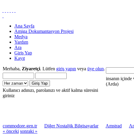
Ana Sayfa
Amiga Dokumantasyon Projesi
Medya
Yardım
Ara
Giriş Yap
Kayıt
Merhaba,
Ziyaretçi
. Lütfen
giriş yapın
veya
üye olun
.
insanın içinde 
(Arda)
Kullanıcı adınızı, parolanızı ve aktif kalma süresini
giriniz
commodore.gen.tr
Diğer Nostaljik Bilgisayarlar
Amstrad
Am
« önceki
sonraki »