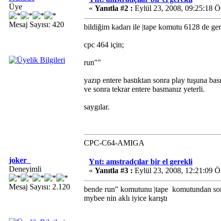
Üye
«
Yanıtla #2 :
Eylül 23, 2008, 09:25:18 
Mesaj Sayısı: 420
bildiğim kadarı ile |tape komutu 6128 de ger
cpc 464 için;
run""
yazıp entere bastıktan sonra play tuşuna ba
ve sonra tekrar entere basmanız yeterli.
saygılar.
CPC-C64-AMIGA
joker_
Ynt: amstradçılar bir el gerekli
Deneyimli
«
Yanıtla #3 :
Eylül 23, 2008, 12:21:09 Ö
Mesaj Sayısı: 2.120
bende run" komutunu |tape komutundan sonr
mybee nin aklı iyice karıştı