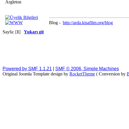
Argleton
Blog -
http://arda.kisafilm.org/blog
Sayfa: [
1
]
Yukarı git
Powered by SMF 1.1.21
|
SMF © 2006, Simple Machines
Original Joomla Template design by
RocketTheme
( Conversion by
B