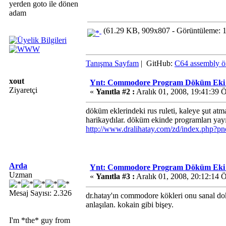
yerden goto ile dönen
adam
(61.29 KB, 909x807 - Görüntüleme: 1
Tanışma Sayfam
| GitHub:
C64 assembly ör
xout
Ynt: Commodore Program Döküm Eki ve 
Ziyaretçi
«
Yanıtla #2 :
Aralık 01, 2008, 19:41:39 
döküm eklerindeki rus ruleti, kaleye şut atm
harikaydılar. döküm ekinde programları yayın
http://www.dralihatay.com/zd/index.php?p
Arda
Ynt: Commodore Program Döküm Eki ve 
Uzman
«
Yanıtla #3 :
Aralık 01, 2008, 20:12:14 
Mesaj Sayısı: 2.326
dr.hatay'ın commodore kökleri onu sanal do
anlaşılan. kokain gibi bişey.
I'm *the* guy from