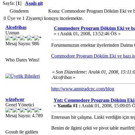
Sayfa: [
1
]
Aşağı git
Gönderen
Konu: Commodore Program Döküm Eki ve bazı
0 Üye ve 1 Ziyaretçi konuyu incelemekte.
Alcofribas
Commodore Program Döküm Eki ve bazı 
Uzman
«
:
Aralık 01, 2008, 13:52:46 ÖS »
Mesaj Sayısı: 986
Forumumuzun emektar üyelerinden Daima Ge
Commodore Program Döküm Eki ve bazı ista
Who Dares Wins!
«
Son Düzenleme: Aralık 01, 2008, 15:11
Alcofribas
»
http://www.amstradcpc.com/blog
wizofwor
Ynt: Commodore Program Döküm Eki ve 
Genel Yönetici
«
Yanıtla #1 :
Aralık 01, 2008, 15:09:05 
Mesaj Sayısı: 4.789
Enterasan bir çalışma. Linki verdiğin için te
Benim de ilgimi çekti ve pivot table marifeti
Gosub ile gidilen