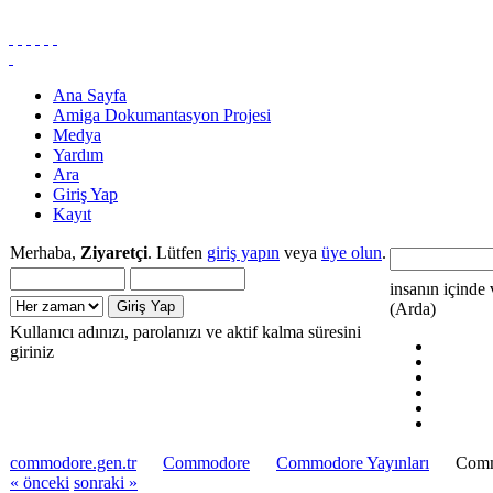
Ana Sayfa
Amiga Dokumantasyon Projesi
Medya
Yardım
Ara
Giriş Yap
Kayıt
Merhaba,
Ziyaretçi
. Lütfen
giriş yapın
veya
üye olun
.
insanın içinde 
(Arda)
Kullanıcı adınızı, parolanızı ve aktif kalma süresini
giriniz
commodore.gen.tr
Commodore
Commodore Yayınları
Comm
« önceki
sonraki »