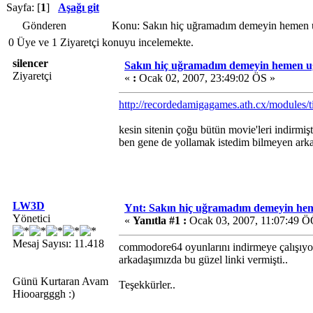
Sayfa: [
1
]
Aşağı git
Gönderen
Konu: Sakın hiç uğramadım demeyin hemen u
0 Üye ve 1 Ziyaretçi konuyu incelemekte.
silencer
Sakın hiç uğramadım demeyin hemen uğ
Ziyaretçi
«
:
Ocak 02, 2007, 23:49:02 ÖS »
http://recordedamigagames.ath.cx/modules/
kesin sitenin çoğu bütün movie'leri indirmişti
ben gene de yollamak istedim bilmeyen arka
LW3D
Ynt: Sakın hiç uğramadım demeyin hem
Yönetici
«
Yanıtla #1 :
Ocak 03, 2007, 11:07:49 Ö
Mesaj Sayısı: 11.418
commodore64 oyunlarını indirmeye çalışı
arkadaşımızda bu güzel linki vermişti..
Günü Kurtaran Avam
Teşekkürler..
Hiooargggh :)