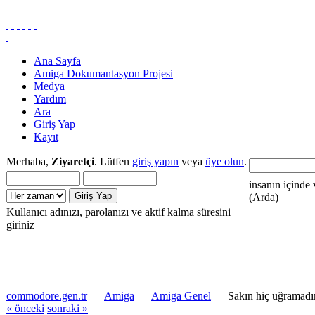
Ana Sayfa
Amiga Dokumantasyon Projesi
Medya
Yardım
Ara
Giriş Yap
Kayıt
Merhaba,
Ziyaretçi
. Lütfen
giriş yapın
veya
üye olun
.
insanın içinde 
(Arda)
Kullanıcı adınızı, parolanızı ve aktif kalma süresini
giriniz
commodore.gen.tr
Amiga
Amiga Genel
Sakın hiç uğramadı
« önceki
sonraki »