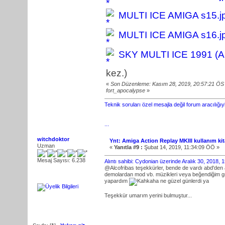
MULTI ICE AMIGA s15.j
MULTI ICE AMIGA s16.j
SKY MULTI ICE 1991 (
kez.)
«
Son Düzenleme: Kasım 28, 2019, 20:57:21 ÖS
fort_apocalypse
»
Teknik soruları özel mesajla değil forum aracılığı
...
witchdoktor
Ynt: Amiga Action Replay MKIII kullanım kit
Uzman
«
Yanıtla #9 :
Şubat 14, 2019, 11:34:09 ÖÖ »
Mesaj Sayısı: 6.238
Alıntı sahibi: Cydonian üzerinde Aralık 30, 2018,
@Alcofribas teşekkürler, bende de vardı abd'den
demolardan mod vb. müzikleri veya beğendiğim graf
yapardım
ne güzel günlerdi ya
Teşekkür umarım yerini bulmuştur...