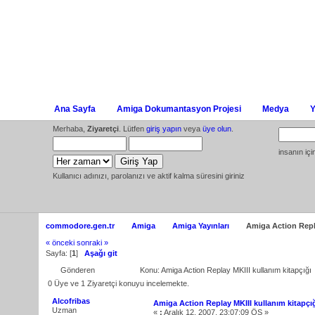
Ana Sayfa
Amiga Dokumantasyon Projesi
Medya
Y
Merhaba,
Ziyaretçi
. Lütfen
giriş yapın
veya
üye olun
.
insanın iç
Kullanıcı adınızı, parolanızı ve aktif kalma süresini giriniz
commodore.gen.tr
Amiga
Amiga Yayınları
Amiga Action Repla
« önceki
sonraki »
Sayfa: [
1
]
Aşağı git
Gönderen
Konu: Amiga Action Replay MKIII kullanım kitapçığ
0 Üye ve 1 Ziyaretçi konuyu incelemekte.
Alcofribas
Amiga Action Replay MKIII kullanım kitapçı
Uzman
«
:
Aralık 12, 2007, 23:07:09 ÖS »