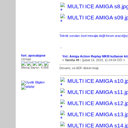
MULTI ICE AMIGA s8.jp
MULTI ICE AMIGA s09.j
Teknik soruları özel mesajla değil forum aracılığı
...
fort_apocalypse
Ynt: Amiga Action Replay MKIII kullanım kit
Uzman
«
Yanıtla #8 :
Şubat 14, 2019, 11:24:04 ÖÖ »
Mesaj Sayısı: 4.056
Devamı; ve ADF disket imajı
MULTI ICE AMIGA s10.j
MULTI ICE AMIGA s11.j
MULTI ICE AMIGA s12.j
MULTI ICE AMIGA s13.j
MULTI ICE AMIGA s14.j