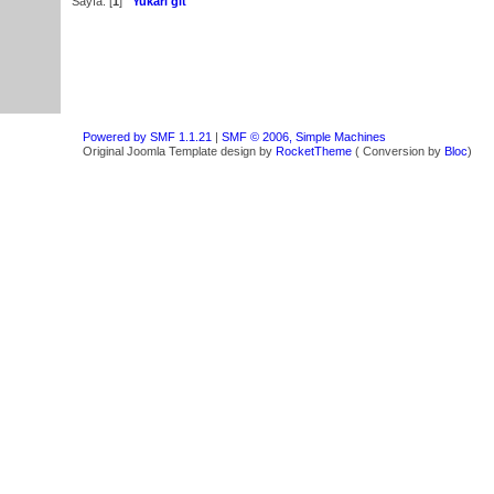
Sayfa: [
1
]
Yukarı git
Powered by SMF 1.1.21
|
SMF © 2006, Simple Machines
Original Joomla Template design by
RocketTheme
( Conversion by
Bloc
)