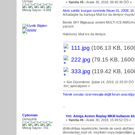
Uzman
«
Yanıtla #5 :
Aralık 30, 2018, 06:45:30 ÖÖ »
Mesaj Sayısı: 4.056
Alıntı sahibi: kuzgun üzerinde Nisan 01, 2008, 1
Arkadaşlar bu kartuşa Muli Ice da deniyor muydu
Bende SKY Bilgisayar üretimi MULTI ICE AMIGA k
yazıyor.
Haklısınız Muli Ice da deniyor.
111.jpg
(106.13 KB, 1600
222.jpg
(79.15 KB, 1600
333.jpg
(119.42 KB, 160
«
Son Düzenleme: Şubat 14, 2019, 11:33:33 ÖÖ
fort_apocalypse
»
Teknik soruları özel mesajla değil forum aracılığı
...
Cydonian
Ynt: Amiga Action Replay MKIII kullanım kit
Deneyimli
«
Yanıtla #6 :
Aralık 30, 2018, 15:49:52 ÖS »
Mesaj Sayısı: 741
@Alcofribas teşekkürler, bende de vardı abd'den
demolardan mod vb. müzikleri veya beğendiğim graf