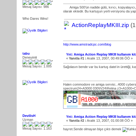
Mesaj Sayısı: 986
Amiga 500'ün nadide gülü, kırıcı, kopyalayıcı, mı
olarak ektedir. Bu kartuşun yerli versiyonu da yapıl
Who Dares Wins!
ActionReplayMKIII.zip
(1
http://www.amstradcpc.com/blog
tabu
Ynt: Amiga Action Replay MKIII kullanım kit
Deneyimli
«
Yanıtla #1 :
Aralık 13, 2007, 00:49:06 ÖÖ »
Mesaj Sayısı: 1.005
Sağolasın bende var bu kartuş datel in ürettiği, kay
Halen commodore ve amiga servisi...4000 cybe
spectrum24+A3000 030\IV24\Retina z3+A1000+
DevilisH
Ynt: Amiga Action Replay MKIII kullanım kit
Uzman
«
Yanıtla #2 :
Aralık 13, 2007, 01:00:08 ÖÖ »
Mesaj Sayısı: 1.163
hayret.Sende olmayan bişe çıktı demek