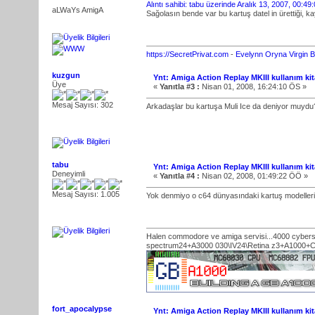
Alıntı sahibi: tabu üzerinde Aralık 13, 2007, 00:4
aLWaYs AmigA
Sağolasın bende var bu kartuş datel in ürettiği, kay
https://SecretPrivat.com
-
Evelynn
Oryna Virgin
B
kuzgun
Ynt: Amiga Action Replay MKIII kullanım kit
Üye
«
Yanıtla #3 :
Nisan 01, 2008, 16:24:10 ÖS »
Mesaj Sayısı: 302
Arkadaşlar bu kartuşa Muli Ice da deniyor muydu
tabu
Ynt: Amiga Action Replay MKIII kullanım kit
Deneyimli
«
Yanıtla #4 :
Nisan 02, 2008, 01:49:22 ÖÖ »
Mesaj Sayısı: 1.005
Yok denmiyo o c64 dünyasındaki kartuş modelleri
Halen commodore ve amiga servisi...4000 cybe
spectrum24+A3000 030\IV24\Retina z3+A1000+
fort_apocalypse
Ynt: Amiga Action Replay MKIII kullanım kit