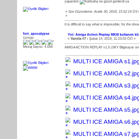
yapardım
ne güzel günlerdi ya
«
Son Düzenleme: Aralık 30, 2018, 15:52:19 ÖS
»
It is difficult to say what is impossible, for the d
fort_apocalypse
Ynt: Amiga Action Replay MKIII kullanım kit
Uzman
«
Yanıtla #7 :
Şubat 14, 2019, 11:23:03 ÖÖ »
Mesaj Sayısı: 4.056
AMIGA ACTION REPLAY v1.5 (SKY Bilgisayar üreti
MULTI ICE AMIGA s1.jp
MULTI ICE AMIGA s2.jp
MULTI ICE AMIGA s3.jp
MULTI ICE AMIGA s4.jp
MULTI ICE AMIGA s5.jp
MULTI ICE AMIGA s6.jp
MULTI ICE AMIGA s7.jp