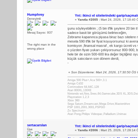
Humphrey
Ynt: ikinci el sitelerindeki garip/saçma/
Deneyimli
«
Yanıtla #2005 :
Mart 24, 2026, 17:18:40 
şunu söyleyebilirim ; (5 bin tl'lik şeylere 20 bin t
Mesaj Sayısı: 937
sadece basit bir görüşümü belirteceğim,
Zebramo kapanınca piyasa biraz bazı sitelere m
mesela 590 tl'lik bir fiyat koyuyorsunuz ki aver
The right man in the
komisyon ,finansal masraf , ek kargo ücreti vs
wrong place
o yüzden fiyatı yukarı çekiyorsunuz 800-900, bu 
hele bir de sizin 500-600 lira değer biçtiğiniz 
küçük satıcıların son dönem derdi,
-
«
Son Düzenleme: Mart 24, 2026, 17:30:50 ÖS
Amiga 500 Plus+,Aca 500+,3.1
Amiga Cd32
Commodore 64,64C,128
Atari 800XL,130XE
Nintendo wii,Nes,Snes,64,Gamecube,3DS XL,3DS,Dsi,
Playstation 1,2,3
Xbox 360
Sega Saturn,Dreamcast,Mega Drive,Masterdrive
PSP 1001,2001,3001,PSPGO
Zx Spectrum+
Atari Pong,Philips Videopac,Palladium,Unimax
sertacarslan
Ynt: ikinci el sitelerindeki garip/saçma/
Üye
«
Yanıtla #2006 :
Mart 25, 2026, 17:28:14 