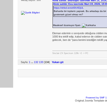
Mesaj Sayısı: 366
Alıntı sahibi: onursapci üzerinde Mart 19, 202
Alıntı sahibi: Exu üzerinde Mart 19, 2026, 15:
https://shbd.io/s/dShXEjUL
Baharda bir toplantı yapsak. Bu arkadaşı da bir
gostersek güzel olmaz mı?
Maalesef dusmuyor fiyatı
Eleman ederinin o seviyede olduğuna cidden in
1000 lira teklif edip, kabul ederse de cidden s
gelecek, ben de "para benimi istediğim teklifi 
Sinclair ZX Spectrum 128k +2 -> PC
Sayfa:
1
...
132
133
[
134
]
Yukarı git
Powered by SMF 1
Original Joomla Template d