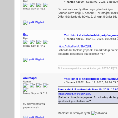
Üye
«
Yanıtla #2000 :
Şubat 03, 2026, 14:58:2
Mesaj Sayısı: 412
Bizdeki satıcılar fiyatları neye göre belirliyor.
Sadece retro değil, 5 senelik 2. el fotoğraf m
Diğer ürünlerde de böyle, 2. el kırık ürünler bile
Exu
Ynt: ikinci el sitelerindeki garip/saçma/
Üye
«
Yanıtla #2001 :
Mart 19, 2026, 15:00:43 
Mesaj Sayısı: 441
https://shbd.io/s/dShXEjUL
Baharda bir toplantı yapsak. Bu arkadaşı da bi
sopalarla gostersek güzel olmaz mı?
Bir kadının tepesini attıracak kadar çok RETRO EŞYA b
onursapci
Ynt: ikinci el sitelerindeki garip/saçma/
Uzman
«
Yanıtla #2002 :
Mart 19, 2026, 16:16:05 
Alıntı sahibi: Exu üzerinde Mart 19, 2026, 15:0
Mesaj Sayısı: 5.513
https://shbd.io/s/dShXEjUL
Baharda bir toplantı yapsak. Bu arkadaşı da bir 
gostersek güzel olmaz mı?
80 leri yaşamamış ,
yaşamamıştır.
Maalesef dusmuyor fiyatı