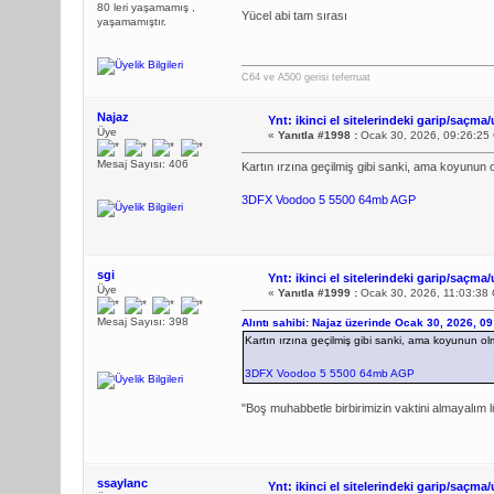
80 leri yaşamamış ,
Yücel abi tam sırası
yaşamamıştır.
C64 ve A500 gerisi teferruat
Najaz
Ynt: ikinci el sitelerindeki garip/saçma/
Üye
«
Yanıtla #1998 :
Ocak 30, 2026, 09:26:25
Mesaj Sayısı: 406
Kartın ırzına geçilmiş gibi sanki, ama koyunu
3DFX Voodoo 5 5500 64mb AGP
sgi
Ynt: ikinci el sitelerindeki garip/saçma/
Üye
«
Yanıtla #1999 :
Ocak 30, 2026, 11:03:38
Mesaj Sayısı: 398
Alıntı sahibi: Najaz üzerinde Ocak 30, 2026, 0
Kartın ırzına geçilmiş gibi sanki, ama koyunun 
3DFX Voodoo 5 5500 64mb AGP
"Boş muhabbetle birbirimizin vaktini almayalım 
ssaylanc
Ynt: ikinci el sitelerindeki garip/saçma/