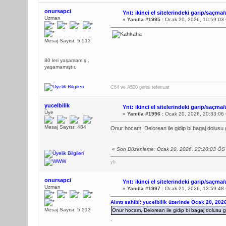
onursapci
Ynt: ikinci el sitelerindeki garip/saçma/
Uzman
«
Yanıtla #1995 :
Ocak 20, 2026, 10:59:03
Mesaj Sayısı: 5.513
80 leri yaşamamış ,
yaşamamıştır.
C64 ve A500 gerisi teferruat
yucelbilik
Ynt: ikinci el sitelerindeki garip/saçma/
Üye
«
Yanıtla #1996 :
Ocak 20, 2026, 20:33:06
Mesaj Sayısı: 484
Onur hocam, Delorean ile gidip bi bagaj dolus
«
Son Düzenleme: Ocak 20, 2026, 23:20:03 ÖS G
yb
onursapci
Ynt: ikinci el sitelerindeki garip/saçma/
Uzman
«
Yanıtla #1997 :
Ocak 21, 2026, 13:59:48
Alıntı sahibi: yucelbilik üzerinde Ocak 20, 202
Mesaj Sayısı: 5.513
Onur hocam, Delorean ile gidip bi bagaj dolusu 
.