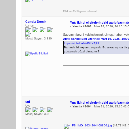
C64 ve A500 gerisi teferruat
Cengiz Demir
Ynt: ikinci el sitelerindeki garip/saçma/
Uzman
«
Yanıtla #2003 :
Mart 19, 2026, 20:16:15 
Satıcının beyni koleksiyonluk olmuş, haberi yo
Mesaj Sayısı: 3.830
Alıntı sahibi: Exu üzerinde Mart 19, 2026, 15:0
https://shbd.io/s/dShXEjUL
Baharda bir toplantı yapsak. Bu arkadaşı da bir 
gostersek güzel olmaz mı?
sgi
Ynt: ikinci el sitelerindeki garip/saçma/
Üye
«
Yanıtla #2004 :
Mart 21, 2026, 15:15:42 
Mesaj Sayısı: 398
FB_IMG_1634204408866.jpg
(44.77 KB, 