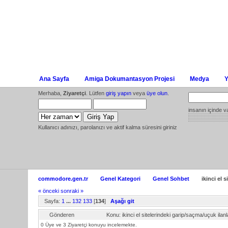
Ana Sayfa
Amiga Dokumantasyon Projesi
Medya
Y
Merhaba,
Ziyaretçi
. Lütfen
giriş yapın
veya
üye olun
.
insanın içinde v
Kullanıcı adınızı, parolanızı ve aktif kalma süresini giriniz
commodore.gen.tr
Genel Kategori
Genel Sohbet
ikinci el 
« önceki
sonraki »
Sayfa:
1
...
132
133
[
134
]
Aşağı git
Gönderen
Konu: ikinci el sitelerindeki garip/saçma/uçuk i
0 Üye ve 3 Ziyaretçi konuyu incelemekte.