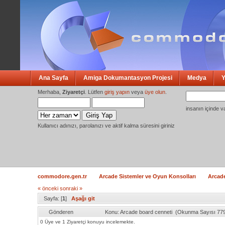
Ana Sayfa
Amiga Dokumantasyon Projesi
Medya
Y
Merhaba,
Ziyaretçi
. Lütfen
giriş yapın
veya
üye olun
.
insanın içinde v
Kullanıcı adınızı, parolanızı ve aktif kalma süresini giriniz
commodore.gen.tr
Arcade Sistemler ve Oyun Konsolları
Arcade
« önceki
sonraki »
Sayfa: [
1
]
Aşağı git
Gönderen
Konu: Arcade board cenneti (Okunma Sayısı 779
0 Üye ve 1 Ziyaretçi konuyu incelemekte.