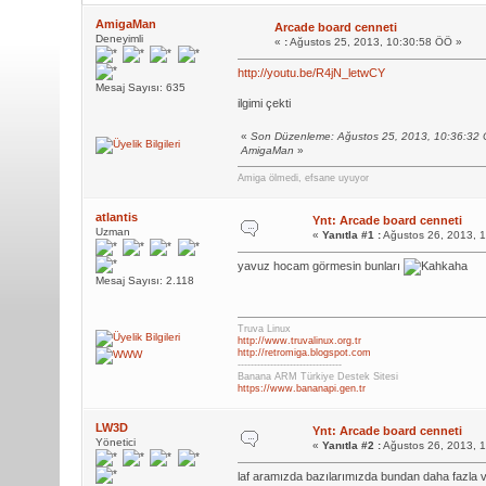
AmigaMan
Arcade board cenneti
Deneyimli
«
:
Ağustos 25, 2013, 10:30:58 ÖÖ »
http://youtu.be/R4jN_letwCY
Mesaj Sayısı: 635
ilgimi çekti
«
Son Düzenleme: Ağustos 25, 2013, 10:36:32
AmigaMan
»
Amiga ölmedi, efsane uyuyor
atlantis
Ynt: Arcade board cenneti
Uzman
«
Yanıtla #1 :
Ağustos 26, 2013, 
yavuz hocam görmesin bunları
Mesaj Sayısı: 2.118
Truva Linux
http://www.truvalinux.org.tr
http://retromiga.blogspot.com
--------------------------------
Banana ARM Türkiye Destek Sitesi
https://www.bananapi.gen.tr
LW3D
Ynt: Arcade board cenneti
Yönetici
«
Yanıtla #2 :
Ağustos 26, 2013, 
laf aramızda bazılarımızda bundan daha fazla v