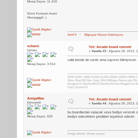
Mesaj Sayısı: 11.418
Günü Kurtaran Avam
Hiooargggh :)
SineFX
*
Bilgisayar Müzesi Koleksiyonu
ozkano
Ynt: Arcade board cenneti
Uzman
«
Yanıtla #3 :
Ağustos 26, 2013, 
valla bende de vardır ama sayısını bilmiyorum
Mesaj Sayısı: 3.514
A500,A500+,A600,A1000,A1200,A2000,A3000,A4000,
Xbox,Xbox360,Nes,Snes,N64,N64Ique,Gamecube,Wii
NeogeoCD,NeoGeoMVS,NeoGeoPocket,MegaDrive,Seg
Cps2,System11
AmigaMan
Ynt: Arcade board cenneti
Deneyimli
«
Yanıtla #4 :
Ağustos 26, 2013, 
bu boardlardan satacak veya hediye verecek ol
Mesaj Sayısı: 635
hediye edeceklere şimdiden teşekkür ederim
Amiga ölmedi, efsane uyuyor