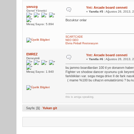
yavuzg
Ynt: Arcade board cenneti
Genel Yönetici
«
Yanıtla #5 :
Ağustos 26, 2013, 
Bozuktur onlar
Mesaj Sayısı: 5.894
SCARTCADE
NEO GEO
Elvira Pinball Restorasyon
EMREZ
Ynt: Arcade board cenneti
Deneyimli
«
Yanıtla #6 :
Ağustos 26, 2013, 
bu jammo boardlardan 100 tl ye donanım haberd
Mesaj Sayısı: 1.940
Fighter ve shodow dancer oyununu çok beyeniyo
farklılıkları var. sega mega drive II de fark nas
( mame %100 bu cihazın emulatörümü ? bu kartla
this is amiga speaking.
Sayfa: [
1
]
Yukarı git