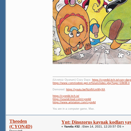
(Ücretsiz Oyunum) Cozy Days:
https://cyon4d.itch.io/cozy-day
https://www.commodore.gen.tr/forum/index.php?topic=19938.0
Demoreel:
https://youtu.be/Nzi4VcmWyXA
https://cyon4d.itch.io/
https://soundcloud.com/cyon4d
https://www.artstation.com/cyon4d
You are in a computer game, Max.
Theoden
Ynt: Dinozorus kaynak kodları yay
(CYON4D)
«
Yanıtla #32 :
Ekim 14, 2021, 12:20:57 ÖS »
Deneyimli