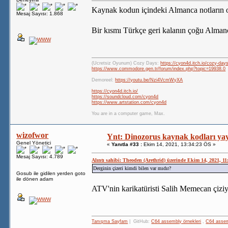
Kaynak kodun içindeki Almanca notların o
Mesaj Sayısı: 1.868
Bir kısmı Türkçe geri kalanın çoğu Almanc
(Ücretsiz Oyunum) Cozy Days:
https://cyon4d.itch.io/cozy-day
https://www.commodore.gen.tr/forum/index.php?topic=19938.0
Demoreel:
https://youtu.be/Nzi4VcmWyXA
https://cyon4d.itch.io/
https://soundcloud.com/cyon4d
https://www.artstation.com/cyon4d
You are in a computer game, Max.
wizofwor
Ynt: Dinozorus kaynak kodları yay
Genel Yönetici
«
Yanıtla #33 :
Ekim 14, 2021, 13:34:23 ÖS »
Mesaj Sayısı: 4.789
Alıntı sahibi: Theoden (Arethrid) üzerinde Ekim 14, 2021, 1
Derginin çizeri kimdi bilen var mıdır?
Gosub ile gidilen yerden goto
ile dönen adam
ATV'nin karikatüristi Salih Memecan çiziyo
Tanışma Sayfam
| GitHub:
C64 assembly örnekleri
,
C64 assemb