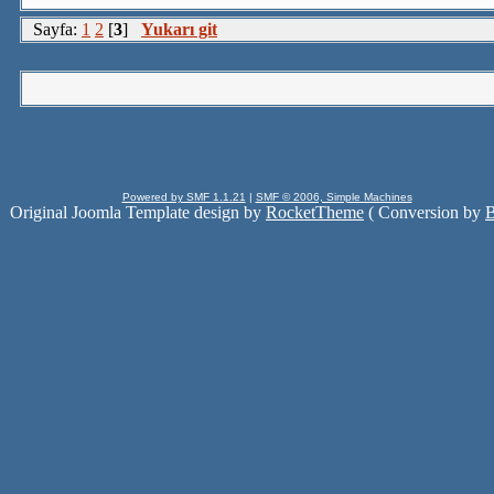
Sayfa:
1
2
[
3
]
Yukarı git
Powered by SMF 1.1.21
|
SMF © 2006, Simple Machines
Original Joomla Template design by
RocketTheme
( Conversion by
B