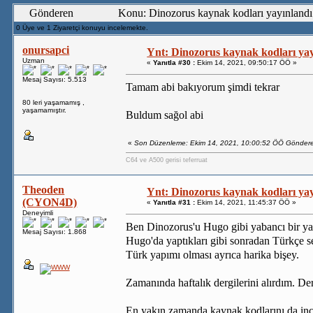
Gönderen
Konu: Dinozorus kaynak kodları yayınland
0 Üye ve 1 Ziyaretçi konuyu incelemekte.
onursapci
Ynt: Dinozorus kaynak kodları yay
Uzman
«
Yanıtla #30 :
Ekim 14, 2021, 09:50:17 ÖÖ »
Mesaj Sayısı: 5.513
Tamam abi bakıyorum şimdi tekrar
80 leri yaşamamış ,
yaşamamıştır.
Buldum sağol abi
«
Son Düzenleme: Ekim 14, 2021, 10:00:52 ÖÖ Göndere
C64 ve A500 gerisi teferruat
Theoden
Ynt: Dinozorus kaynak kodları yay
(CYON4D)
«
Yanıtla #31 :
Ekim 14, 2021, 11:45:37 ÖÖ »
Deneyimli
Ben Dinozorus'u Hugo gibi yabancı bir y
Mesaj Sayısı: 1.868
Hugo'da yaptıkları gibi sonradan Türkçe 
Türk yapımı olması ayrıca harika bişey.
Zamanında haftalık dergilerini alırdım. Der
En yakın zamanda kaynak kodlarını da in