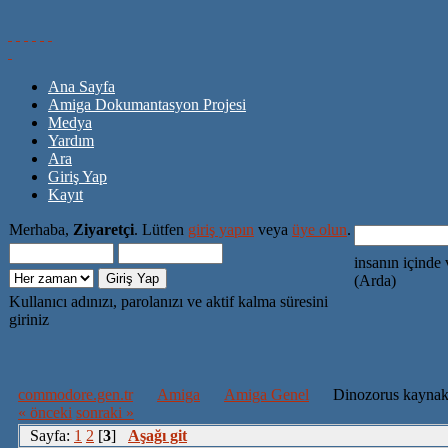
Ana Sayfa
Amiga Dokumantasyon Projesi
Medya
Yardım
Ara
Giriş Yap
Kayıt
Merhaba,
Ziyaretçi
. Lütfen
giriş yapın
veya
üye olun
.
insanın içinde 
(Arda)
Kullanıcı adınızı, parolanızı ve aktif kalma süresini
giriniz
commodore.gen.tr
Amiga
Amiga Genel
Dinozorus kaynak 
« önceki
sonraki »
Sayfa:
1
2
[
3
]
Aşağı git