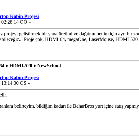
op Kabin Projesi
, 02:28:14 ÖÖ »
z projeyi geliştirmek bir yana üretimi ve dağıtımı benim için ayrı bir zo
apabileceğiz... Proje çok, HDMI-64, megaOne, LaserMouse, HDMI-520 be
4 ♦ HDMI-520 ♦ NewSchool
op Kabin Projesi
 13:14:30 ÖS »
elir.
anlara belirteyim, bildiğim kadarı ile BeharBros yurt içine satış yapmı