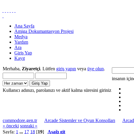
Ana Sayfa
Amiga Dokumantasyon Projesi
Medya
Yardım
Ara
Giriş Yap
Kayıt
Merhaba,
Ziyaretçi
. Lütfen
giriş yapın
veya
üye olun
.
insanın içi
Kullanıcı adınızı, parolanızı ve aktif kalma süresini giriniz
commodore.gen.tr
Arcade Sistemler ve Oyun Konsolları
Arcad
« önceki
sonraki »
Sayfa:
1
...
17
18
[
19
]
Aşağı git