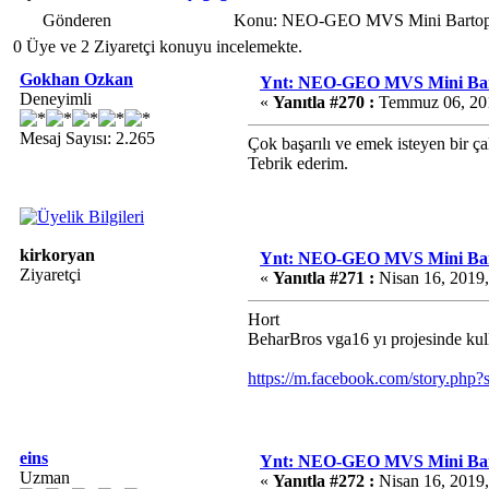
Gönderen
Konu: NEO-GEO MVS Mini Bartop K
0 Üye ve 2 Ziyaretçi konuyu incelemekte.
Gokhan Ozkan
Ynt: NEO-GEO MVS Mini Bart
Deneyimli
«
Yanıtla #270 :
Temmuz 06, 201
Mesaj Sayısı: 2.265
Çok başarılı ve emek isteyen bir ça
Tebrik ederim.
kirkoryan
Ynt: NEO-GEO MVS Mini Bart
Ziyaretçi
«
Yanıtla #271 :
Nisan 16, 2019,
Hort
BeharBros vga16 yı projesinde ku
https://m.facebook.com/story.p
eins
Ynt: NEO-GEO MVS Mini Bart
Uzman
«
Yanıtla #272 :
Nisan 16, 2019,