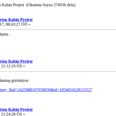
abin Projesi (Okunma Sayısı 276036 defa)
op Kabin Projesi
7, 08:43:27 ÖÖ »
lışma .
op Kabin Projesi
 21:12:16 ÖS »
llanmış görünüyor
hp?story_fbid=2425888107658830&id=1854654528115527
op Kabin Projesi
 21:24:28 ÖS »