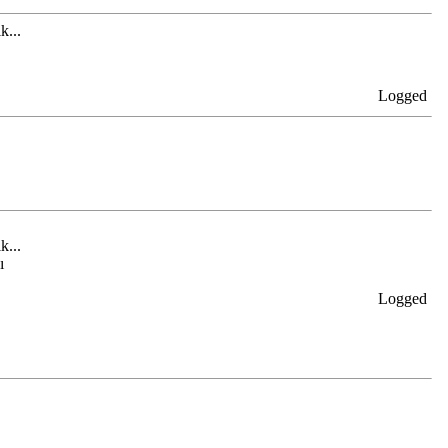
k...
Logged
k...
ı
Logged