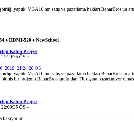
şbirliği yaptık. VGA16 nın satış ve pazarlama hakları BeharBros'un artı
4 ♦ HDMI-520 ♦ NewSchool
op Kabin Projesi
 21:29:35 ÖS »
 16, 2019, 21:24:28 ÖS
şbirliği yaptık. VGA16 nın satış ve pazarlama hakları BeharBros'un artı
bitmiş bir projenin BeharBros tarafından TR dışına pazarlanıyor olmas
op Kabin Projesi
 22:09:35 ÖS »
yla bakıyorum