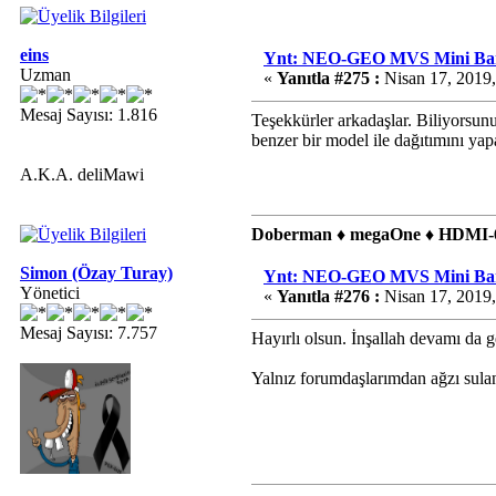
eins
Ynt: NEO-GEO MVS Mini Bart
Uzman
«
Yanıtla #275 :
Nisan 17, 2019
Mesaj Sayısı: 1.816
Teşekkürler arkadaşlar. Biliyorsunu
benzer bir model ile dağıtımını y
A.K.A. deliMawi
Doberman ♦ megaOne ♦ HDMI-6
Simon (Özay Turay)
Ynt: NEO-GEO MVS Mini Bart
Yönetici
«
Yanıtla #276 :
Nisan 17, 2019,
Mesaj Sayısı: 7.757
Hayırlı olsun. İnşallah devamı da g
Yalnız forumdaşlarımdan ağzı sulan