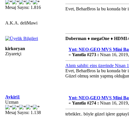
Mesaj Sayısı: 1.816
Evet, BeharBros la bu konuda bir i
A.K.A. deliMawi
Doberman ♦ megaOne ♦ HDMI-6
kirkoryan
Ynt: NEO-GEO MVS Mini Bart
Ziyaretçi
«
Yanıtla #273 :
Nisan 16, 2019,
Alıntı sahibi: eins üzerinde Nisan
Evet, BeharBros la bu konuda bir i
Güzel olmuş senin yapmış olduğun 
Aykiri1
Ynt: NEO-GEO MVS Mini Bart
Uzman
«
Yanıtla #274 :
Nisan 16, 2019,
Mesaj Sayısı: 1.138
tebrikler.. böyle güzel işlere gıpta