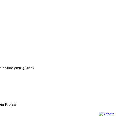
ın dolunayıyız.(Arda)
n Projesi