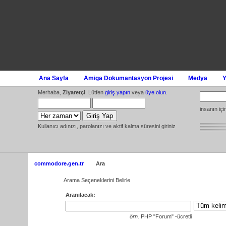
Ana Sayfa
Amiga Dokumantasyon Projesi
Medya
Y
Merhaba,
Ziyaretçi
. Lütfen
giriş yapın
veya
üye olun
.
insanın iç
Kullanıcı adınızı, parolanızı ve aktif kalma süresini giriniz
commodore.gen.tr
Ara
Arama Seçeneklerini Belirle
Aranılacak:
örn.
PHP "Forum" -ücretli