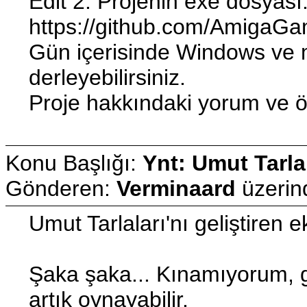
Edit 2: Projenin exe dosyası
https://github.com/AmigaG
Gün içerisinde Windows ve mac
derleyebilirsiniz.
Proje hakkındaki yorum ve ön
Konu Başlığı:
Ynt: Umut Tarla
Gönderen:
Verminaard
üzeri
Umut Tarlaları'nı geliştiren e
Şaka şaka... Kınamıyorum, g
artık oynayabilir.