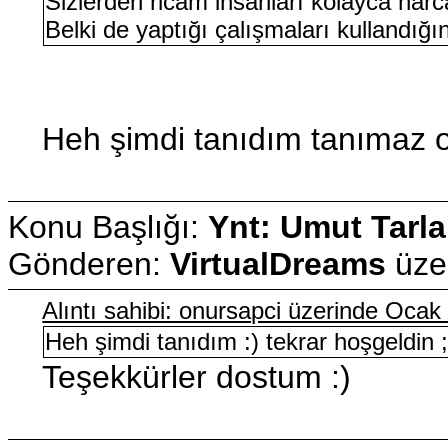
Sizlerden ricam insanları kolayca harc
Belki de yaptığı çalışmaları kulland
Heh şimdi tanıdım tanımaz o
Konu Başlığı:
Ynt: Umut Tarla
Gönderen:
VirtualDreams
üze
Alıntı sahibi: onursapci üzerinde Oca
Heh şimdi tanıdım :) tekrar hoşgeldin ;
Teşekkürler dostum :)