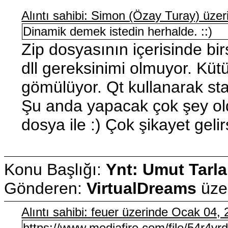
Alıntı sahibi: Simon (Özay Turay) üz
Dinamik demek istedin herhalde. ::)
Zip dosyasının içerisinde bir
dll gereksinimi olmuyor. Kütü
gömülüyor. Qt kullanarak stat
Şu anda yapacak çok şey oldu
dosya ile :) Çok şikayet gelir
Konu Başlığı:
Ynt: Umut Tarla
Gönderen:
VirtualDreams
üze
Alıntı sahibi: feuer üzerinde Ocak 04
https://www.mediafire.com/file/54r4vrd