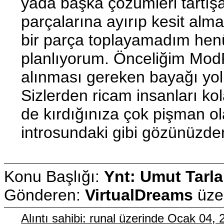
yada başka çözümleri tartışa
parçalarına ayırıp kesit al
bir parça toplayamadım henüz
planlıyorum. Önceliğim ModP
alınması gereken bayağı yol
Sizlerden ricam insanları ko
de kırdığınıza çok pişman ol
introsundaki gibi gözünüzde
Konu Başlığı:
Ynt: Umut Tarla
Gönderen:
VirtualDreams
üze
Alıntı sahibi: runal üzerinde Ocak 04