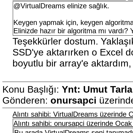
@VirtualDreams elinize sağlık.
Keygen yapmak için, keygen algoritmas
Elinizde hazır bir algoritma mı vardı?
Teşekkürler dostum. Yaklaşık
SSD'ye aktarırken o Excel do
boyutlu bir array'e aktardım, 
Konu Başlığı:
Ynt: Umut Tarla
Gönderen:
onursapci
üzerin
Alıntı sahibi: VirtualDreams üzerinde
Alıntı sahibi: onursapci üzerinde Oca
Bu arada VirtualDreams seni tanımadı