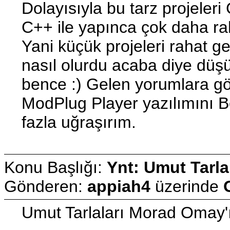
Dolayısıyla bu tarz projeler
C++ ile yapınca çok daha rah
Yani küçük projeleri rahat ge
nasıl olurdu acaba diye dü
bence :) Gelen yorumlara g
ModPlug Player yazılımını Be
fazla uğraşırım.
Konu Başlığı:
Ynt: Umut Tarla
Gönderen:
appiah4
üzerinde
Umut Tarlaları Morad Omay'ı