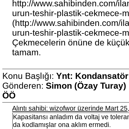
http://www.sahibinden.com/ilan
urun-teshir-plastik-cekmece-
(http://www.sahibinden.com/ila
urun-teshir-plastik-cekmece-m
Çekmecelerin önüne de küçük e
tamam.
Konu Başlığı:
Ynt: Kondansatör
Gönderen:
Simon (Özay Turay)
ÖÖ
Alıntı sahibi: wizofwor üzerinde Mart 2
Kapasitansı anladım da voltaj ve tolera
da kodlamışlar ona aklım ermedi.