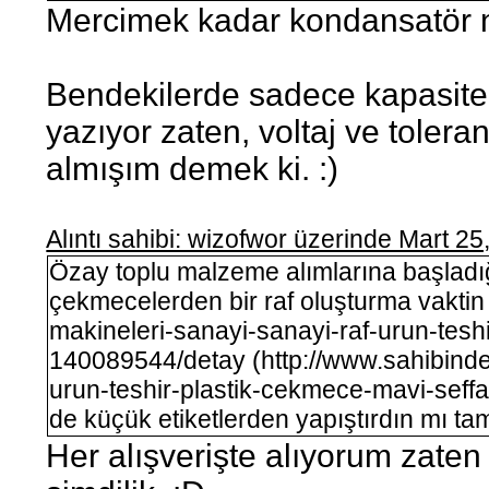
Mercimek kadar kondansatör n
Bendekilerde sadece kapasite
yazıyor zaten, voltaj ve toler
almışım demek ki. :)
Alıntı sahibi: wizofwor üzerinde Mart 2
Özay toplu malzeme alımlarına başladığ
çekmecelerden bir raf oluşturma vaktin 
makineleri-sanayi-sanayi-raf-urun-tesh
140089544/detay (http://www.sahibinden
urun-teshir-plastik-cekmece-mavi-sef
de küçük etiketlerden yapıştırdın mı t
Her alışverişte alıyorum zaten