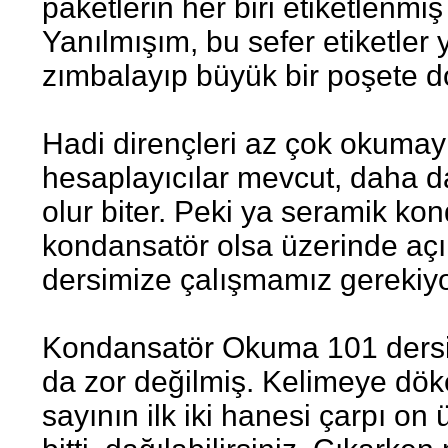
paketlerin her biri etiketlenmi
Yanılmışım, bu sefer etiketler y
zımbalayıp büyük bir poşete d
Hadi dirençleri az çok okumayı 
hesaplayıcılar mevcut, daha da
olur biter. Peki ya seramik kond
kondansatör olsa üzerinde açı
dersimize çalışmamız gerekiyo
Kondansatör Okuma 101 dersin
da zor değilmiş. Kelimeye dö
sayının ilk iki hanesi çarpı on