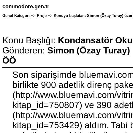
commodore.gen.tr
Genel Kategori => Proje => Konuyu başlatan: Simon (Özay Turay) üzeri
Konu Başlığı:
Kondansatör Okum
Gönderen:
Simon (Özay Turay)
ÖÖ
Son siparişimde bluemavi.com
birlikte 900 adetlik direnç pake
(http://www.bluemavi.com/vitr
kitap_id=750807) ve 390 adetl
(http://www.bluemavi.com/vitr
kitap_id=753429) aldım. Tabi b