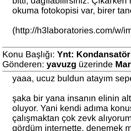
bitti, dağılabilirsiniz. Çıkar
okuma fotokopisi var, birer tan
(http://h3laboratories.com/w/
Konu Başlığı:
Ynt: Kondansatör
Gönderen:
yavuzg
üzerinde
Mar
yaaa, ucuz buldun atayım sep
şaka bir yana insanın elinin a
oluyor. Yani kendi adıma konu
çalışmaktan çok zevk alıyorum
gördüm internette, denemek mi