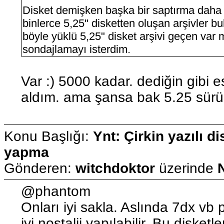
Disket demişken başka bir saptırma daha
binlerce 5,25" disketten oluşan arşivler 
böyle yüklü 5,25" disket arşivi geçen var
sondajlamayı isterdim.
Var :) 5000 kadar. dediğin gibi e
aldım. ama şansa bak 5.25 sürü
Konu Başlığı:
Ynt: Çirkin yazılı di
yapma
Gönderen:
witchdoktor
üzerinde
@phantom
Onları iyi sakla. Aslında 7dx vb 
iyi nostalji yapılabilir. Bu disket