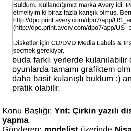
Buldum. Kullandığımız marka Avery idi. Pro
etmeliyim ki biraz fazla karışık olmuş. Ben
http://dpo.print.avery.com/dpo7/app/US_
(http://dpo.print.avery.com/dpo7/app/US
Disketler için CD/DVD Media Labels & Inst
seçmek gerekiyor.
buda farklı yerlerde kulanılabili
oyunlarda tamamı grafiktem olm
daha basit kulanışlı buldum :) 
pratik olabilir.
Konu Başlığı:
Ynt: Çirkin yazılı di
yapma
Gönderen:
modelist
üzerinde
Nisa