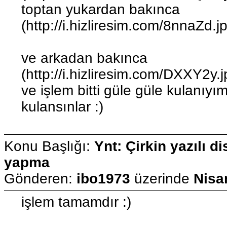
toptan yukardan bakınca
(http://i.hizliresim.com/8nnaZd.j
ve arkadan bakınca
(http://i.hizliresim.com/DXXY2y.j
ve işlem bitti güle güle kulanıy
kulansınlar :)
Konu Başlığı:
Ynt: Çirkin yazılı di
yapma
Gönderen:
ibo1973
üzerinde
Nisa
işlem tamamdır :)