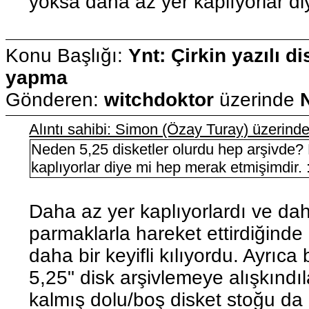
yoksa daha az yer kaplıyorlar di
Konu Başlığı:
Ynt: Çirkin yazılı di
yapma
Gönderen:
witchdoktor
üzerinde
Alıntı sahibi: Simon (Özay Turay) üzerin
Neden 5,25 disketler olurdu hep arşivde?
kaplıyorlar diye mi hep merak etmişimdir. :
Daha az yer kaplıyorlardı ve da
parmaklarla hareket ettirdiğinde 
daha bir keyifli kılıyordu. Ayrıc
5,25" disk arşivlemeye alışkındıl
kalmış dolu/boş disket stoğu da b