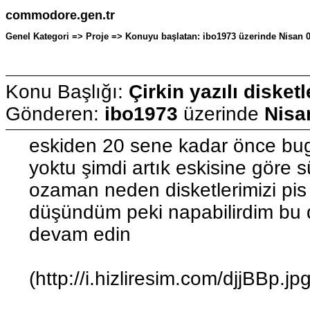
commodore.gen.tr
Genel Kategori => Proje => Konuyu başlatan: ibo1973 üzerinde Nisan 0
Konu Başlığı:
Çirkin yazılı disket
Gönderen:
ibo1973
üzerinde
Nisa
eskiden 20 sene kadar önce bugü
yoktu şimdi artık eskisine göre sü
ozaman neden disketlerimizi pis
düşündüm peki napabilirdim bu
devam edin
(http://i.hizliresim.com/djjBBp.jpg