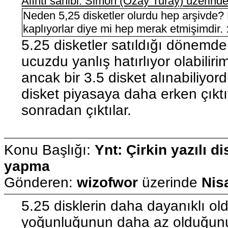
Alıntı sahibi: Simon (Özay Turay) üzerin
Neden 5,25 disketler olurdu hep arşivde?
kaplıyorlar diye mi hep merak etmişimdir. :
5.25 disketler satıldığı dönemde
ucuzdu yanlış hatırlıyor olabilir
ancak bir 3.5 disket alınabiliyor
disket piyasaya daha erken çıktıt
sonradan çıktılar.
Konu Başlığı:
Ynt: Çirkin yazılı di
yapma
Gönderen:
wizofwor
üzerinde
Nis
5.25 disklerin daha dayanıklı old
yoğunluğunun daha az olduğunu