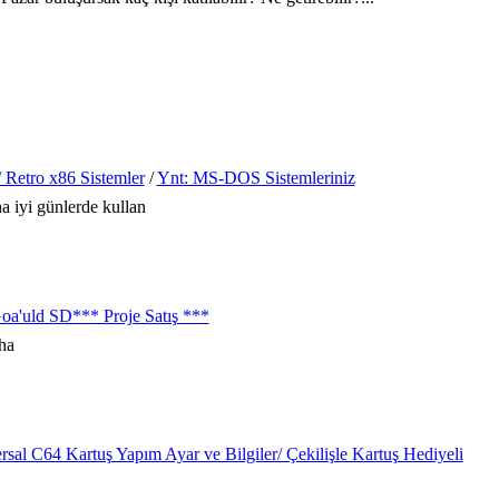
Retro x86 Sistemler
/
Ynt: MS-DOS Sistemleriniz
iyi günlerde kullan
oa'uld SD*** Proje Satış ***
rsal C64 Kartuş Yapım Ayar ve Bilgiler/ Çekilişle Kartuş Hediyeli