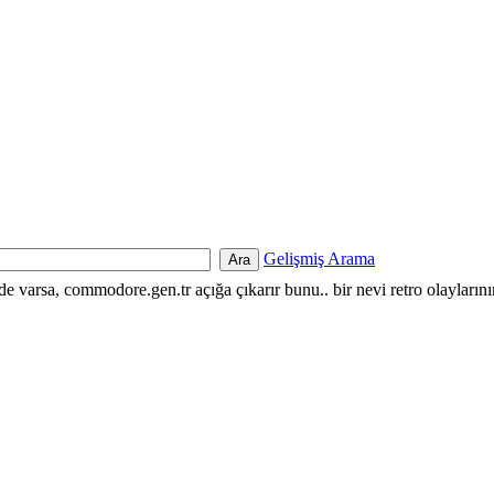
Gelişmiş Arama
nde varsa, commodore.gen.tr açığa çıkarır bunu.. bir nevi retro olayların