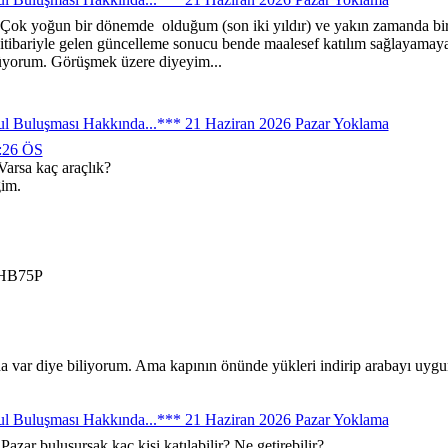
. Çok yoğun bir dönemde olduğum (son iki yıldır) ve yakın zamanda bir
ün itibariyle gelen güncelleme sonucu bende maalesef katılım sağlayama
üyorum. Görüşmek üzere diyeyim...
ul Buluşması Hakkında...*** 21 Haziran 2026 Pazar Yoklama
8:26 ÖS
arsa kaç araçlık?
ğim.
 HB75P
 da var diye biliyorum. Ama kapının önünde yükleri indirip arabayı uyg
ul Buluşması Hakkında...*** 21 Haziran 2026 Pazar Yoklama
zar buluşursak kaç kişi katılabilir? Ne getirebilir?...