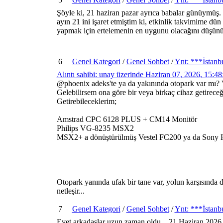
Şöyle ki, 21 haziran pazar ayrıca babalar günüymüş
ayın 21 ini işaret etmiştim ki, etkinlik takvimime d
yapmak için ertelemenin en uygunu olacağını düşün
6
Genel Kategori
/
Genel Sohbet
/
Ynt: ***İstanb
Alıntı sahibi: unay üzerinde Haziran 07, 2026, 15:4
@phoenix adeks'te ya da yakınında otopark var mı? V
Gelebilirsem ona göre bir veya birkaç cihaz getirece
Getirebileceklerim;
Amstrad CPC 6128 PLUS + CM14 Monitör
Philips VG-8235 MSX2
MSX2+ a dönüştürülmüş Vestel FC200 ya da Sony
Otopark yanında ufak bir tane var, yolun karşısında
netleşir...
7
Genel Kategori
/
Genel Sohbet
/
Ynt: ***İstanb
Evet arkadaşlar uzun zaman oldu... 21 Haziran 2026 Pa