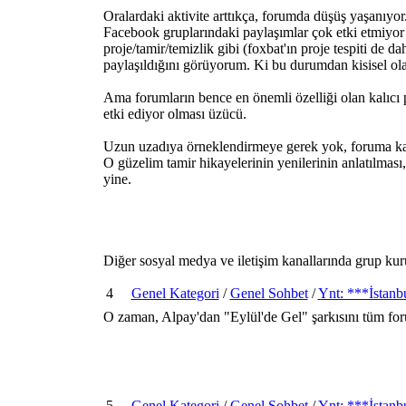
Oralardaki aktivite arttıkça, forumda düşüş yaşanıyor
Facebook gruplarındaki paylaşımlar çok etki etmiyor 
proje/tamir/temizlik gibi (foxbat'ın proje tespiti de
paylaşıldığını görüyorum. Ki bu durumdan kisisel olar
Ama forumların bence en önemli özelliği olan kalıcı 
etki ediyor olması üzücü.
Uzun uzadıya örneklendirmeye gerek yok, foruma katı
O güzelim tamir hikayelerinin yenilerinin anlatılması
yine.
Diğer sosyal medya ve iletişim kanallarında grup ku
4
Genel Kategori
/
Genel Sohbet
/
Ynt: ***İstan
O zaman, Alpay'dan "Eylül'de Gel" şarkısını tüm fo
5
Genel Kategori
/
Genel Sohbet
/
Ynt: ***İstanb