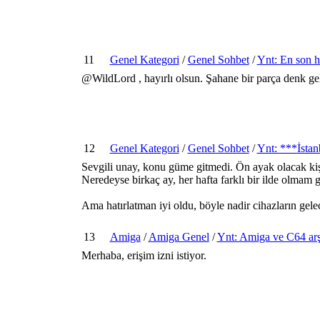
11
Genel Kategori
/
Genel Sohbet
/
Ynt: En son h
@WildLord , hayırlı olsun. Şahane bir parça denk gel
12
Genel Kategori
/
Genel Sohbet
/
Ynt: ***İstan
Sevgili unay, konu güme gitmedi. Ön ayak olacak ki
Neredeyse birkaç ay, her hafta farklı bir ilde olmam
Ama hatırlatman iyi oldu, böyle nadir cihazların gelec
13
Amiga
/
Amiga Genel
/
Ynt: Amiga ve C64 arş
Merhaba, erişim izni istiyor.