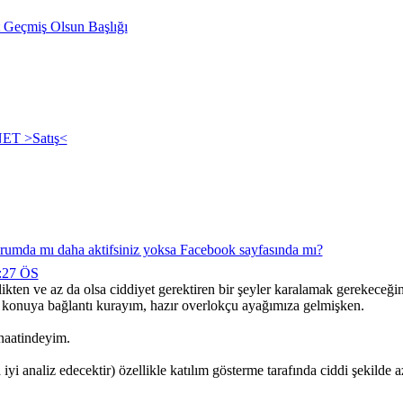
 Geçmiş Olsun Başlığı
NET >Satış<
mda mı daha aktifsiniz yoksa Facebook sayfasında mı?
0:27 ÖS
ikten ve az da olsa ciddiyet gerektiren bir şeyler karalamak gerekeceği
r konuya bağlantı kurayım, hazır overlokçu ayağımıza gelmişken.
anaatindeyim.
yi analiz edecektir) özellikle katılım gösterme tarafında ciddi şekilde