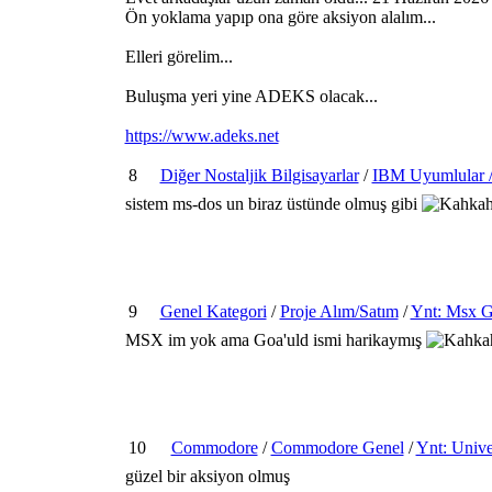
Ön yoklama yapıp ona göre aksiyon alalım...
Elleri görelim...
Buluşma yeri yine ADEKS olacak...
https://www.adeks.net
8
Diğer Nostaljik Bilgisayarlar
/
IBM Uyumlular / 
sistem ms-dos un biraz üstünde olmuş gibi
9
Genel Kategori
/
Proje Alım/Satım
/
Ynt: Msx G
MSX im yok ama Goa'uld ismi harikaymış
10
Commodore
/
Commodore Genel
/
Ynt: Unive
güzel bir aksiyon olmuş