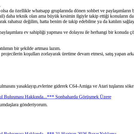
.
olsa da özellikle whatsapp gruplarında dönen sohbet ve paylaşımların bi
 dahil) daha teknik olan ama büyük kesimin ilgiyle takip ettiği konuların
ak rahatsız değilim, hatta benim de takip edebilme ya da katılım sağlay
paylaşımlara ev sahipliği yapması ve dolayısı ile herhangi bir konuda 
lımın bir şekilde artması lazım.
, projecilerin koşulları zorlayarak üretime devam etmesi, satış yapan ar
rulmasını yasaklayıp,evlerine giderek C64-Amiga ve Atari tuşlarını sök
bul Buluşması Hakkında...*** Sonbaharda Görüşmek Üzere
rumdaşlara gönderiyorum.
ul Buluşması Hakkında...*** 21 Haziran 2026 Pazar Yoklama