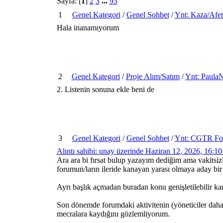
Sayfa: [
1
]
2
3
...
93
1
Genel Kategori
/
Genel Sohbet
/
Ynt: Kaza/Afet
Hala inanamıyorum
2
Genel Kategori
/
Proje Alım/Satım
/
Ynt: Paula
2. Listenin sonuna ekle beni de
3
Genel Kategori
/
Genel Sohbet
/
Ynt: CGTR Foru
Alıntı sahibi: unay üzerinde Haziran 12, 2026, 16:1
Ara ara bi fırsat bulup yazayım dediğim ama vakitsizl
forumun/ların ileride kanayan yarası olmaya aday bi
Ayrı başlık açmadan buradan konu genişletilebilir k
Son dönemde forumdaki aktivitenin (yöneticiler daha i
mecralara kaydığını gözlemliyorum.