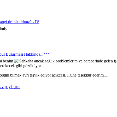
angi ürünü aldınız? - IV
miş...
bul Buluşması Hakkında...***
şi benim
ancak sağlık problemlerim ve beraberinde gelen iş 
 gerekecek gibi gözüküyor.
eğini bilmek ayrı teşvik ediyor açıkçası. İlgine teşekkür ederim...
iv paylaşımı