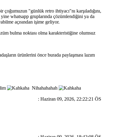
r çoğumuzun "günlük retro ihtiyacı"nı karşıladığını,
 da yine whatsapp gruplarında çözümlendiğini ya da
abilme açısından işime geliyor.
çözüm bulma noktası olma karakteristiğine olumsuz
kadaşların ürünlerini önce burada paylaşması lazım
elim
Nihahahahah
: Haziran 09, 2026, 22:22:21 ÖS
: Haziran 09, 2026, 18:42:08 ÖS