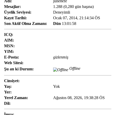
Adı:
june8efe
Mesajlar:
1.288 (0,280 gün başına)
Üyelik Seviyesi:
Deneyimli
Kayıt Tarihi:
Ocak 07, 2014, 21:14:34 ÖS
Son Aktif Olma Zamanı:
Dün
13:01:58
ICQ:
AIM:
MSN:
YIM:
E-Posta:
gizlenmiş
Web Sitesi:
Offline
Şu an ki Durum:
Cinsiyet:
Yaş:
Yok
Yer:
Yerel Zaman:
Ağustos 08, 2026, 19:38:28 ÖS
Dil:
İmza: