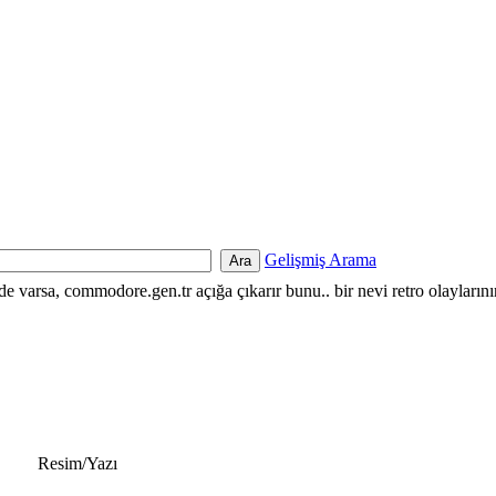
Gelişmiş Arama
nde varsa, commodore.gen.tr açığa çıkarır bunu.. bir nevi retro olayların
Resim/Yazı